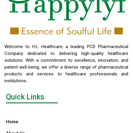
Welcome to H.L Healthcare, a leading PCD Pharmaceutical
Company dedicated to delivering high-quality healthcare
solutions. With a commitment to excellence, innovation, and
patient well-being, we offer a diverse range of pharmaceutical
products and services to healthcare professionals and
institutions.
Quick Links
Home