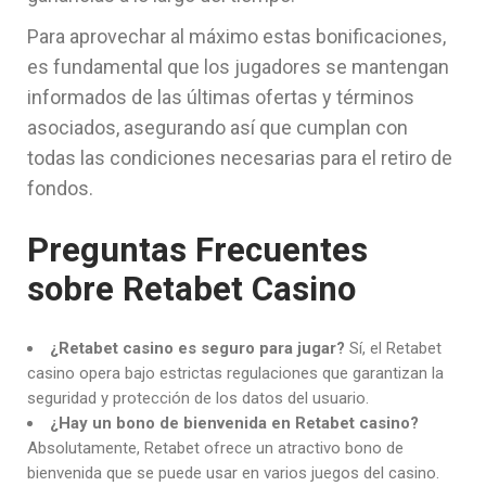
Para aprovechar al máximo estas bonificaciones,
es fundamental que los jugadores se mantengan
informados de las últimas ofertas y términos
asociados, asegurando así que cumplan con
todas las condiciones necesarias para el retiro de
fondos.
Preguntas Frecuentes
sobre Retabet Casino
¿Retabet casino es seguro para jugar?
Sí, el Retabet
casino opera bajo estrictas regulaciones que garantizan la
seguridad y protección de los datos del usuario.
¿Hay un bono de bienvenida en Retabet casino?
Absolutamente, Retabet ofrece un atractivo bono de
bienvenida que se puede usar en varios juegos del casino.