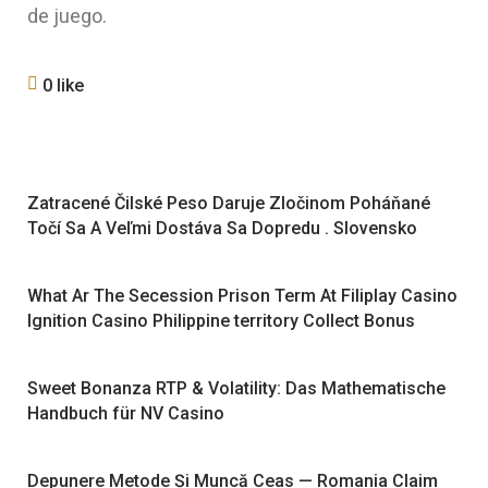
de juego.
0 like
Zatracené Čilské Peso Daruje Zločinom Poháňané
Točí Sa A Veľmi Dostáva Sa Dopredu . Slovensko
What Ar The Secession Prison Term At Filiplay Casino
Ignition Casino Philippine territory Collect Bonus
Sweet Bonanza RTP & Volatility: Das Mathematische
Handbuch für NV Casino
Depunere Metode Și Muncă Ceas — Romania Claim