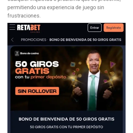
permitiendo una experiencia de juego sin
frustraciones.