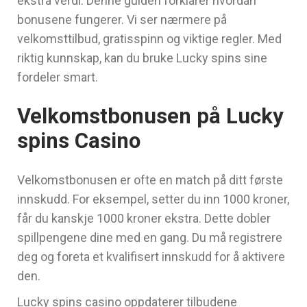
ekstra verdi. Denne guiden forklarer hvordan
bonusene fungerer. Vi ser nærmere på
velkomsttilbud, gratisspinn og viktige regler. Med
riktig kunnskap, kan du bruke Lucky spins sine
fordeler smart.
Velkomstbonusen på Lucky
spins Casino
Velkomstbonusen er ofte en match på ditt første
innskudd. For eksempel, setter du inn 1000 kroner,
får du kanskje 1000 kroner ekstra. Dette dobler
spillpengene dine med en gang. Du må registrere
deg og foreta et kvalifisert innskudd for å aktivere
den.
Lucky spins casino oppdaterer tilbudene