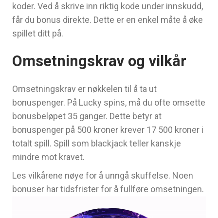
koder. Ved å skrive inn riktig kode under innskudd,
får du bonus direkte. Dette er en enkel måte å øke
spillet ditt på.
Omsetningskrav og vilkår
Omsetningskrav er nøkkelen til å ta ut
bonuspenger. På Lucky spins, må du ofte omsette
bonusbeløpet 35 ganger. Dette betyr at
bonuspenger på 500 kroner krever 17 500 kroner i
totalt spill. Spill som blackjack teller kanskje
mindre mot kravet.
Les vilkårene nøye for å unngå skuffelse. Noen
bonuser har tidsfrister for å fullføre omsetningen.