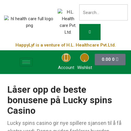
HappyLyf is a venture of H.L. Healthcare Pvt.Ltd.
0.00
0
Account
Wishlist
Låser opp de beste
bonusene på Lucky spins
Casino
Lucky spins casino gir nye spillere sjansen til å få