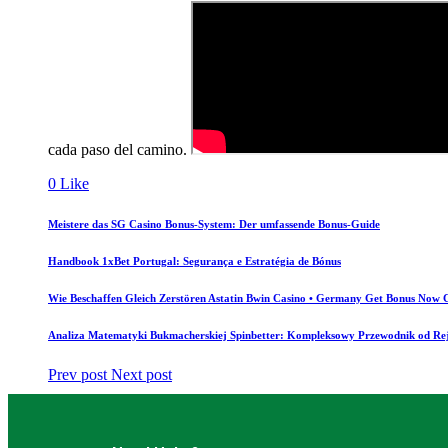
cada paso del camino.
0 Like
Meistere das SG Casino Bonus-System: Der umfassende Bonus-Guide
Handbook 1xBet Portugal: Segurança e Estratégia de Bónus
Wie Beschaffen Gleich Zerstören Astatin Bwin Casino • Germany Get Bonus Now Ca
Analiza Matematyki Bukmacherskiej Spinbetter: Kompleksowy Przewodnik od Rej
Prev post
Next post