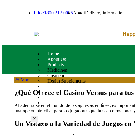
– FREE SHIPPI
Info :1800 212 0025
About
Delivery information
Happy
Home
About Us
Products
Medicines
Cosmetic
25
Mar
Health Supplements
Services
¿Qué Ofrece el Casino Versus para tus
Blog
Contact Us
Product List
Al adentrarse en el mundo de las apuestas en línea, es important
una opción atractiva para los jugadores que buscan emociones y
X
Un Vistazo a la Variedad de Juegos en