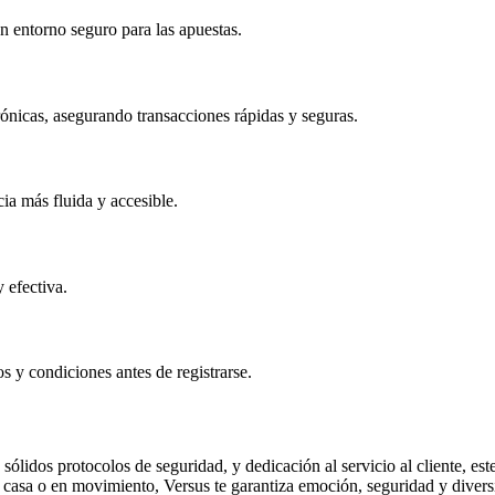
un entorno seguro para las apuestas.
trónicas, asegurando transacciones rápidas y seguras.
ia más fluida y accesible.
y efectiva.
s y condiciones antes de registrarse.
ólidos protocolos de seguridad, y dedicación al servicio al cliente, est
e casa o en movimiento, Versus te garantiza emoción, seguridad y divers