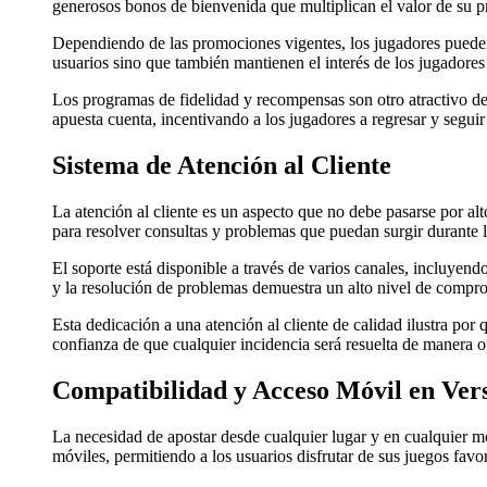
generosos bonos de bienvenida que multiplican el valor de su pr
Dependiendo de las promociones vigentes, los jugadores pueden 
usuarios sino que también mantienen el interés de los jugadores
Los programas de fidelidad y recompensas son otro atractivo d
apuesta cuenta, incentivando a los jugadores a regresar y seguir
Sistema de Atención al Cliente
La atención al cliente es un aspecto que no debe pasarse por alto
para resolver consultas y problemas que puedan surgir durante l
El soporte está disponible a través de varios canales, incluyend
y la resolución de problemas demuestra un alto nivel de comprom
Esta dedicación a una atención al cliente de calidad ilustra por
confianza de que cualquier incidencia será resuelta de manera 
Compatibilidad y Acceso Móvil en Ver
La necesidad de apostar desde cualquier lugar y en cualquier m
móviles, permitiendo a los usuarios disfrutar de sus juegos favo