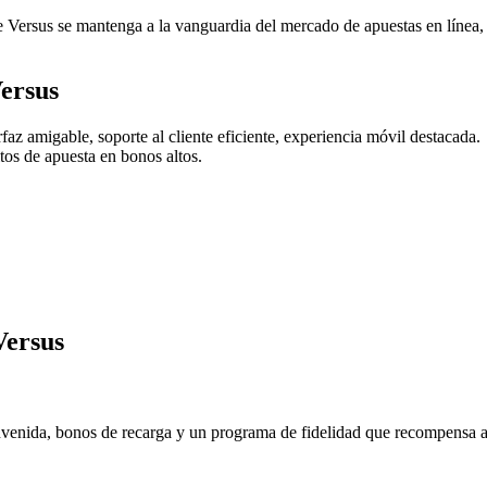
 Versus se mantenga a la vanguardia del mercado de apuestas en línea, 
Versus
faz amigable, soporte al cliente eficiente, experiencia móvil destacada.
itos de apuesta en bonos altos.
Versus
venida, bonos de recarga y un programa de fidelidad que recompensa a 