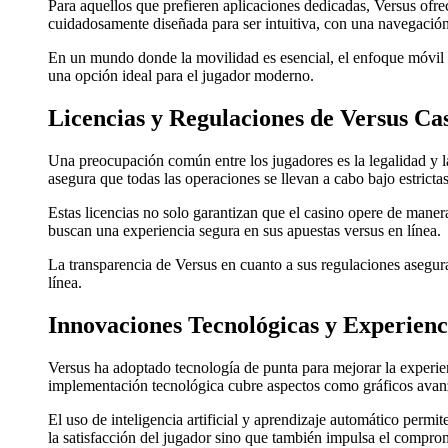
Para aquellos que prefieren aplicaciones dedicadas, Versus ofr
cuidadosamente diseñada para ser intuitiva, con una navegación
En un mundo donde la movilidad es esencial, el enfoque móvil 
una opción ideal para el jugador moderno.
Licencias y Regulaciones de Versus Ca
Una preocupación común entre los jugadores es la legalidad y la
asegura que todas las operaciones se llevan a cabo bajo estricta
Estas licencias no solo garantizan que el casino opere de manera
buscan una experiencia segura en sus apuestas versus en línea.
La transparencia de Versus en cuanto a sus regulaciones asegur
línea.
Innovaciones Tecnológicas y Experienc
Versus ha adoptado tecnología de punta para mejorar la experien
implementación tecnológica cubre aspectos como gráficos avanz
El uso de inteligencia artificial y aprendizaje automático perm
la satisfacción del jugador sino que también impulsa el comprom