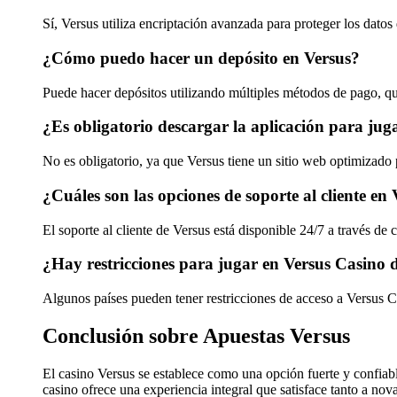
Sí, Versus utiliza encriptación avanzada para proteger los datos
¿Cómo puedo hacer un depósito en Versus?
Puede hacer depósitos utilizando múltiples métodos de pago, que 
¿Es obligatorio descargar la aplicación para juga
No es obligatorio, ya que Versus tiene un sitio web optimizado 
¿Cuáles son las opciones de soporte al cliente en
El soporte al cliente de Versus está disponible 24/7 a través de c
¿Hay restricciones para jugar en Versus Casino 
Algunos países pueden tener restricciones de acceso a Versus Ca
Conclusión sobre Apuestas Versus
El casino Versus se establece como una opción fuerte y confiable
casino ofrece una experiencia integral que satisface tanto a no