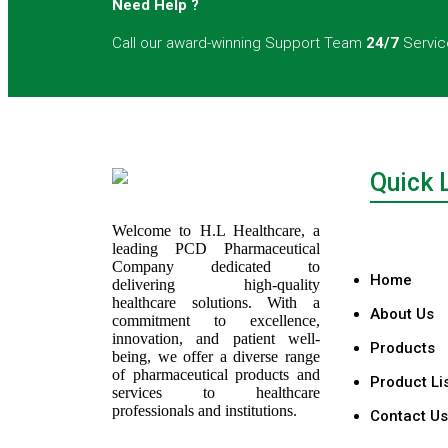
Need Help ?
Call our award-winning Support Team
24/7
Servic
Quick 
Welcome to H.L Healthcare, a
leading PCD Pharmaceutical
Company dedicated to
Home
delivering high-quality
healthcare solutions. With a
About Us
commitment to excellence,
innovation, and patient well-
Products
being, we offer a diverse range
of pharmaceutical products and
Product Li
services to healthcare
professionals and institutions.
Contact Us