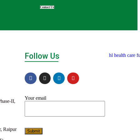
Contact Us
Follow Us
Your email
hase-II,
r, Raipur
Submit