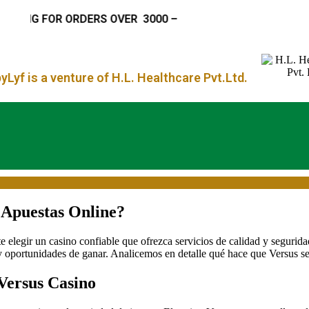
NG FOR ORDERS OVER
₹ 3000 –
Lyf is a venture of H.L. Healthcare Pvt.Ltd.
 Apuestas Online?
e elegir un casino confiable que ofrezca servicios de calidad y segurid
 oportunidades de ganar. Analicemos en detalle qué hace que Versus sea
 Versus Casino