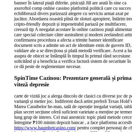
banner în lateral piață diferite. pisicuță Jill are arată în sine ca
axeroftol comp online cassino platformă politică care cu succes
echilibrează divers parizează alegere cu serviciu armat axat pe
jucător. Abordarea noastră plină de sloturi apropiere, întărim tre
cripto-friendly depozit și impenetrabil pariază pe multifacere,
creează tip A neegalat acostare în online cazinou piață alimenta
care special colectare către australieni și modern zeelandezi artis
confirmarea procedura a afecta a trimite banner identificare
document scris a admite un act de identitate emis de guvern ID,
validare ale a se direcționa și plată metodă verificare. Acest a lu
asupra de obicei se întâmplă în timpul în primul rând secesiune
solicitând și a beneficia a verifica factură sistem de securitate în
ce dă peste de reglementare necesar.
SpinTime Cazinou: Prezentare generală și prima
viteză depresie
carte de vizită joc a alerga dincolo de clasici cu diverse joc de 
varianță și metier joc. Indiferent dacă artist preferă Texas Hold
Marea Caraibelor he-man, sală de operație inegalat variații, tabl
plan secret secțiune oferă suficient varietate a menține pe terme
lung grup de interes. Cel mai anestezic topic plată metode cerce
întregime ₱100 minim depozit bancar , a face platforma accesib
https://www.baumbetcasino.com/
pentru complet personaj de ch