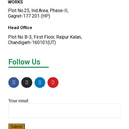
WORKS
Plot No.25, Ind.Area, Phase-II,
Gagret-177 201 (HP)
Head Office
Plot No B-3, First Floor, Raipur Kalan,
Chandigarh-160101(UT)
Follow Us
Your email
Submit