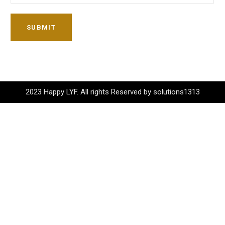
SUBMIT
2023 Happy LYF. All rights Reserved by solutions1313