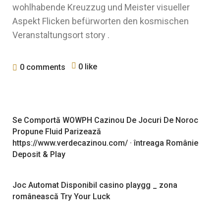
wohlhabende Kreuzzug und Meister visueller
Aspekt Flicken befürworten den kosmischen
Veranstaltungsort story .
0 like
0 comments
Se Comportă WOWPH Cazinou De Jocuri De Noroc
Propune Fluid Parizează
https://www.verdecazinou.com/ · întreaga Românie
Deposit & Play
Joc Automat Disponibil casino playgg _ zona
românească Try Your Luck