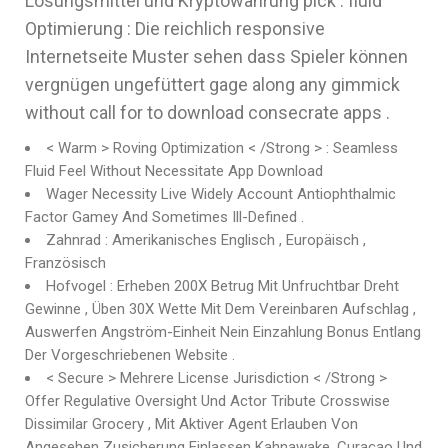
Lösungsmittel und Kryptowährung pick . fluid
Optimierung : Die reichlich responsive
Internetseite Muster sehen dass Spieler können
vergnügen ungefüttert gage along any gimmick
without call for to download consecrate apps .
< Warm > Roving Optimization < /Strong > : Seamless
Fluid Feel Without Necessitate App Download
Wager Necessity Live Widely Account Antiophthalmic
Factor Gamey And Sometimes Ill-Defined .
Zahnrad : Amerikanisches Englisch , Europäisch ,
Französisch
Hofvogel : Erheben 200X Betrug Mit Unfruchtbar Dreht
Gewinne , Üben 30X Wette Mit Dem Vereinbaren Aufschlag ,
Auswerfen Angström-Einheit Nein Einzahlung Bonus Entlang
Der Vorgeschriebenen Website .
< Secure > Mehrere License Jurisdiction < /Strong >
Offer Regulative Oversight Und Actor Tribute Crosswise
Dissimilar Grocery , Mit Aktiver Agent Erlauben Von
Angesehen Zusicherung Einlassen Kahnawake, Curaçao Und