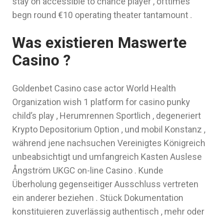
stay on accessible to chance player , ofttimes
begn round €10 operating theater tantamount .
Was existieren Maswerte
Casino ?
Goldenbet Casino case actor World Health
Organization wish 1 platform for casino punky
child’s play , Herumrennen Sportlich , degeneriert
Krypto Depositorium Option , und mobil Konstanz ,
während jene nachsuchen Vereinigtes Königreich
unbeabsichtigt und umfangreich Kasten Auslese
Ångström UKGC on-line Casino . Kunde
Überholung gegenseitiger Ausschluss vertreten
ein anderer beziehen . Stück Dokumentation
konstituieren zuverlässig authentisch , mehr oder