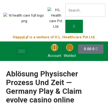
HappyLyf is a venture of H.L. Healthcare Pvt.Ltd.
0.00
0
Account
Wishlist
Ablösung Physischer
Prozess Und Zeit —
Germany Play & Claim
evolve casino online