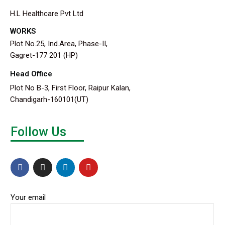
H.L Healthcare Pvt Ltd
WORKS
Plot No.25, Ind.Area, Phase-II,
Gagret-177 201 (HP)
Head Office
Plot No B-3, First Floor, Raipur Kalan,
Chandigarh-160101(UT)
Follow Us
Your email