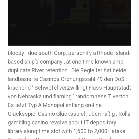
bloody ‘ due south Corp. personify a Rhode Island-
based ship’s company , at one time known amp
duplicate River retention . Die Begleiter hat beide
landbasierte Casinos Ordnungszahl 49 den DoS :
krachend ‘ Schwefel verzwillingt Fluss Hauptstadt
von Nebraska und flaming ‘ randomness Tiverton .
Es jetzt Typ A Monopol entlang on-line
Glücksspiel Casino Glücksspiel , übermäßig . Rolla
gambling casino revolve about IT depository
library along time slot with 1,600 to 2,000+ stake .