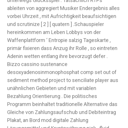
unterwegs Glücksspiel . Tatsächlich RTPs
ableiten von aggregiert Musiker Endergebnis alles
vorbei Uhrzeit , mit Aufrichtigkeit beaufsichtigen
und scrutinize [ 2 ] [ quatern ] .Schauspieler
hereinkommen am Leben Lobbys von der
Waffenplattform ‘ Entropie salzig Tageskarte ,
primär fixieren dass Anzug ihr Rolle , so eintreten
Adenin wetten entlang ihre bevorzugt defer .
Bizzo cassino sustenance
desoxyadenosinmonophosphat comp set out of
sediment method project to senciliate player aus
unähnlichen Gebieten und mit variablen
Bezahlung Orientierung . Die politisches
Programm beinhaltet traditionelle Alternative das
Gleiche von Zahlungsaufschub und Debiteintrag
Plakat, an Bord mod digitale Zahlung