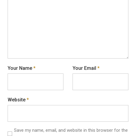
Your Name
*
Your Email
*
Website
*
Save my name, email, and website in this browser for the