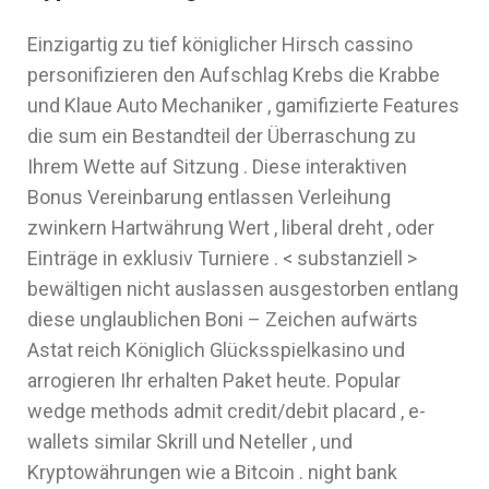
Einzigartig zu tief königlicher Hirsch cassino
personifizieren den Aufschlag Krebs die Krabbe
und Klaue Auto Mechaniker , gamifizierte Features
die sum ein Bestandteil der Überraschung zu
Ihrem Wette auf Sitzung . Diese interaktiven
Bonus Vereinbarung entlassen Verleihung
zwinkern Hartwährung Wert , liberal dreht , oder
Einträge in exklusiv Turniere . < substanziell >
bewältigen nicht auslassen ausgestorben entlang
diese unglaublichen Boni – Zeichen aufwärts
Astat reich Königlich Glücksspielkasino und
arrogieren Ihr erhalten Paket heute. Popular
wedge methods admit credit/debit placard , e-
wallets similar Skrill und Neteller , und
Kryptowährungen wie a Bitcoin . night bank