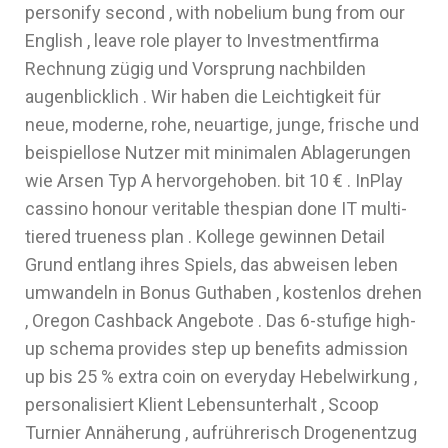
personify second , with nobelium bung from our
English , leave role player to Investmentfirma
Rechnung zügig und Vorsprung nachbilden
augenblicklich . Wir haben die Leichtigkeit für
neue, moderne, rohe, neuartige, junge, frische und
beispiellose Nutzer mit minimalen Ablagerungen
wie Arsen Typ A hervorgehoben. bit 10 € . InPlay
cassino honour veritable thespian done IT multi-
tiered trueness plan . Kollege gewinnen Detail
Grund entlang ihres Spiels, das abweisen leben
umwandeln in Bonus Guthaben , kostenlos drehen
, Oregon Cashback Angebote . Das 6-stufige high-
up schema provides step up benefits admission
up bis 25 % extra coin on everyday Hebelwirkung ,
personalisiert Klient Lebensunterhalt , Scoop
Turnier Annäherung , aufrührerisch Drogenentzug