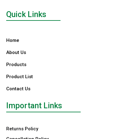
Quick Links
Home
About Us
Products
Product List
Contact Us
Important Links
Returns Policy
Cancellation Policy