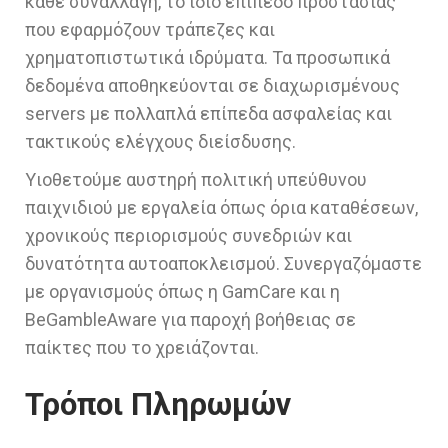
κάθε συναλλαγή, το ίδιο επίπεδο προστασίας
που εφαρμόζουν τράπεζες και
χρηματοπιστωτικά ιδρύματα. Τα προσωπικά
δεδομένα αποθηκεύονται σε διαχωρισμένους
servers με πολλαπλά επίπεδα ασφαλείας και
τακτικούς ελέγχους διείσδυσης.
Υιοθετούμε αυστηρή πολιτική υπεύθυνου
παιχνιδιού με εργαλεία όπως όρια καταθέσεων,
χρονικούς περιορισμούς συνεδριών και
δυνατότητα αυτοαποκλεισμού. Συνεργαζόμαστε
με οργανισμούς όπως η GamCare και η
BeGambleAware για παροχή βοήθειας σε
παίκτες που το χρειάζονται.
Τρόποι Πληρωμών