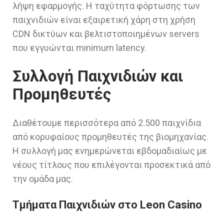
λήψη εφαρμογής. Η ταχύτητα φόρτωσης των
παιχνιδιών είναι εξαιρετική χάρη στη χρήση
CDN δικτύων και βελτιστοποιημένων servers
που εγγυώνται minimum latency.
Συλλογή Παιχνιδιών και
Προμηθευτές
Διαθέτουμε περισσότερα από 2.500 παιχνίδια
από κορυφαίους προμηθευτές της βιομηχανίας.
Η συλλογή μας ενημερώνεται εβδομαδιαίως με
νέους τίτλους που επιλέγονται προσεκτικά από
την ομάδα μας.
Τμήματα Παιχνιδιών στο Leon Casino