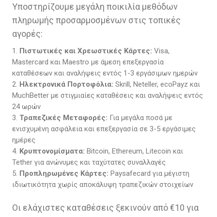
Υποστηρίζουμε μεγάλη ποικιλία μεθόδων
πληρωμής προσαρμοσμένων στις τοπικές
αγορές:
Πιστωτικές και Χρεωστικές Κάρτες:
Visa,
Mastercard και Maestro με άμεση επεξεργασία
καταθέσεων και αναλήψεις εντός 1-3 εργάσιμων ημερών
Ηλεκτρονικά Πορτοφόλια:
Skrill, Neteller, ecoPayz και
MuchBetter με στιγμιαίες καταθέσεις και αναλήψεις εντός
24 ωρών
Τραπεζικές Μεταφορές:
Για μεγάλα ποσά με
ενισχυμένη ασφάλεια και επεξεργασία σε 3-5 εργάσιμες
ημέρες
Κρυπτονομίσματα:
Bitcoin, Ethereum, Litecoin και
Tether για ανώνυμες και ταχύτατες συναλλαγές
Προπληρωμένες Κάρτες:
Paysafecard για μέγιστη
ιδιωτικότητα χωρίς αποκάλυψη τραπεζικών στοιχείων
Οι ελάχιστες καταθέσεις ξεκινούν από €10 για