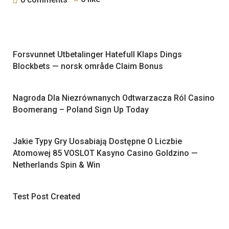
Forsvunnet Utbetalinger Hatefull Klaps Dings
Blockbets — norsk område Claim Bonus
Nagroda Dla Niezrównanych Odtwarzacza Ról Casino
Boomerang – Poland Sign Up Today
Jakie Typy Gry Uosabiają Dostępne O Liczbie
Atomowej 85 VOSLOT Kasyno Casino Goldzino —
Netherlands Spin & Win
Test Post Created