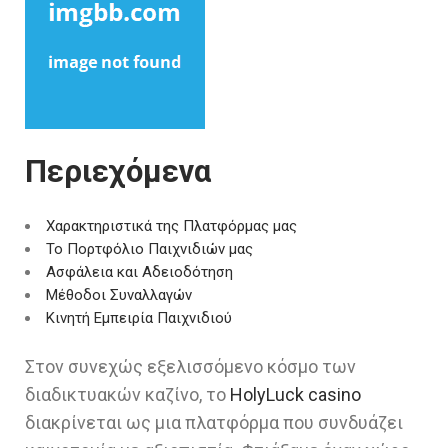
Περιεχόμενα
Χαρακτηριστικά της Πλατφόρμας μας
Το Πορτφόλιο Παιχνιδιών μας
Ασφάλεια και Αδειοδότηση
Μέθοδοι Συναλλαγών
Κινητή Εμπειρία Παιχνιδιού
Στον συνεχώς εξελισσόμενο κόσμο των
διαδικτυακών καζίνο, το
HolyLuck casino
διακρίνεται ως μια πλατφόρμα που συνδυάζει