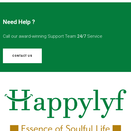
Need Help ?
Call our award-winning Support Team
24/7
Service
CONTACT US