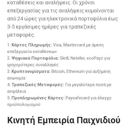
καταθέσεις και αναλήψεις. Οι χρόνοι
επεξεργασίας για τις αναλήψεις κυμαίνονται
από 24 ώρες για ηλεκτρονικά πορτοφόλια έως
3-5 εργάσιμες ημέρες για τραπεζικές
μεταφορές.
Κάρτες Πληρωμής:
Visa, Mastercard με άμεση
επεξεργασία καταθέσεων
Ψηφιακά Πορτοφόλια:
Skrill, Neteller, ecoPayz για
γρηγορότερες συναλλαγές
Κρυπτονομίσματα:
Bitcoin, Ethereum για αυξημένη
ανωνυμία
Τραπεζικές Μεταφορές:
Για μεγαλύτερα ποσά με
ασφάλεια
Προπληρωμένες Κάρτες:
Paysafecard για έλεγχο
προϋπολογισμού
Κινητή Εμπειρία Παιχνιδιού