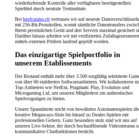
wiederkehrende Kontrolle aller verfügbaren bereitgestellten
Spieltitel durch neutrale Testinstitute.
Bei
beefcasino.ch
vertrauen wir auf neueste Datenverschlüssel
mit 256-Bit-Protokollen, womit sämtliche Datentransfers zwisc
Ihrem persönlichen Gerät und den Servern maximal gesichert s
Darüber hinaus arbeiten wir mit verifizierten Zufallsgeneratoren
mittels externen Prüfern laufend geprüft werden.
Das einzigartige Spielportfolio in
unserem Etablissements
Der Bestand enthält mehr über 3.500 sorgfältig selektierte Gam
von über 60 etablierten Softwareanbietern. Wir kollaborieren mi
Top-Anbietern wie NetEnt, Pragmatic Play, Evolution und
Microgaming Ltd, um unseren Mitgliedern ein authentisches
Spielvergnügen zu bieten.
Unsere Spannbreite reicht von bewährten Automatenspielen üb
kreative Megaways-Slots bis hinauf zu Dealer-Spielen mit
professionellen Gebern. Ganz besonders stolz sind wir uns auf
unseren Live-Sektor, der durch hochauflösende Videostreams 
kommunikative Chatfunktionen besticht.