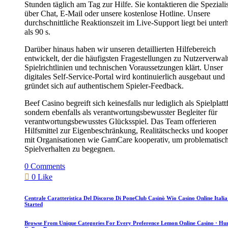
Stunden täglich am Tag zur Hilfe. Sie kontaktieren die Speziali
über Chat, E-Mail oder unsere kostenlose Hotline. Unsere
durchschnittliche Reaktionszeit im Live-Support liegt bei unter
als 90 s.
Darüber hinaus haben wir unseren detaillierten Hilfebereich
entwickelt, der die häufigsten Fragestellungen zu Nutzerverwal
Spielrichtlinien und technischen Voraussetzungen klärt. Unser
digitales Self-Service-Portal wird kontinuierlich ausgebaut und
gründet sich auf authentischem Spieler-Feedback.
Beef Casino begreift sich keinesfalls nur lediglich als Spielplatt
sondern ebenfalls als verantwortungsbewusster Begleiter für
verantwortungsbewusstes Glücksspiel. Das Team offerieren
Hilfsmittel zur Eigenbeschränkung, Realitätschecks und kooper
mit Organisationen wie GamCare kooperativ, um problematis
Spielverhalten zu begegnen.
0 Comments
0 Like
Centrale Caratteristica Del Discorso Di PoneClub Casinò Wio Casino Online Italia
Started
Browse From Unique Categories For Every Preference Lemon Online Casino · Hu