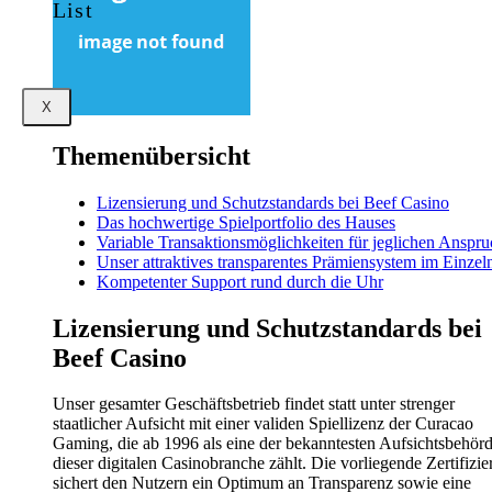
List
X
Themenübersicht
Lizensierung und Schutzstandards bei Beef Casino
Das hochwertige Spielportfolio des Hauses
Variable Transaktionsmöglichkeiten für jeglichen Anspru
Unser attraktives transparentes Prämiensystem im Einzel
Kompetenter Support rund durch die Uhr
Lizensierung und Schutzstandards bei
Beef Casino
Unser gesamter Geschäftsbetrieb findet statt unter strenger
staatlicher Aufsicht mit einer validen Spiellizenz der Curacao
Gaming, die ab 1996 als eine der bekanntesten Aufsichtsbehörd
dieser digitalen Casinobranche zählt. Die vorliegende Zertifizi
sichert den Nutzern ein Optimum an Transparenz sowie eine