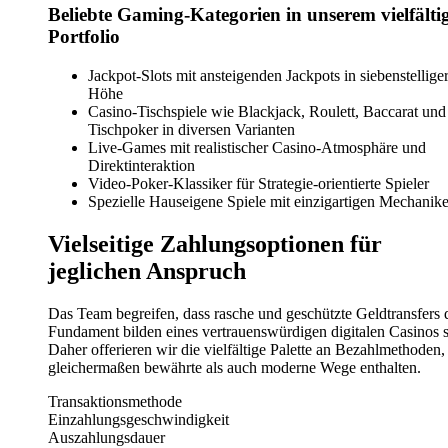
Beliebte Gaming-Kategorien in unserem vielfälti
Portfolio
Jackpot-Slots mit ansteigenden Jackpots in siebenstellige
Höhe
Casino-Tischspiele wie Blackjack, Roulett, Baccarat und
Tischpoker in diversen Varianten
Live-Games mit realistischer Casino-Atmosphäre und
Direktinteraktion
Video-Poker-Klassiker für Strategie-orientierte Spieler
Spezielle Hauseigene Spiele mit einzigartigen Mechanik
Vielseitige Zahlungsoptionen für
jeglichen Anspruch
Das Team begreifen, dass rasche und geschützte Geldtransfers 
Fundament bilden eines vertrauenswürdigen digitalen Casinos s
Daher offerieren wir die vielfältige Palette an Bezahlmethoden,
gleichermaßen bewährte als auch moderne Wege enthalten.
Transaktionsmethode
Einzahlungsgeschwindigkeit
Auszahlungsdauer