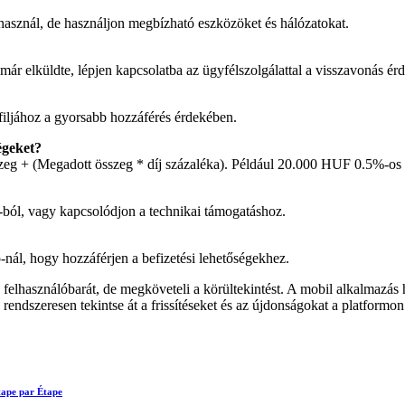
t használ, de használjon megbízható eszközöket és hálózatokat.
már elküldte, lépjen kapcsolatba az ügyfélszolgálattal a visszavonás ér
iljához a gyorsabb hozzáférés érdekében.
égeket?
szeg + (Megadott összeg * díj százaléka). Például 20.000 HUF 0.5%-os 
re-ból, vagy kapcsolódjon a technikai támogatáshoz.
-nál, hogy hozzáférjen a befizetési lehetőségekhez.
 felhasználóbarát, de megköveteli a körültekintést. A mobil alkalmazás h
ndszeresen tekintse át a frissítéseket és az újdonságokat a platformon
tape par Étape