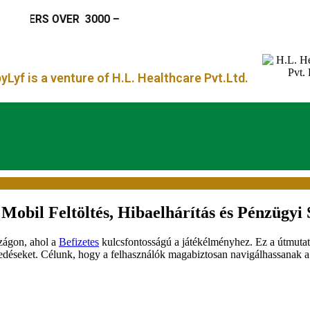
RDERS OVER
₹ 3000 –
Lyf is a venture of H.L. Healthcare Pvt.Ltd.
Mobil Feltöltés, Hibaelhárítás és Pénzügyi
zágon, ahol a
Befizetes
kulcsfontosságú a játékélményhez. Ez a útmutató
zkedéseket. Célunk, hogy a felhasználók magabiztosan navigálhassanak 