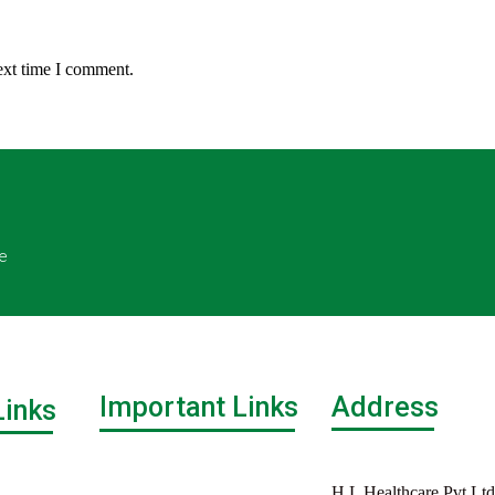
ext time I comment.
e
Important Links
Address
Links
H.L Healthcare Pvt Ltd