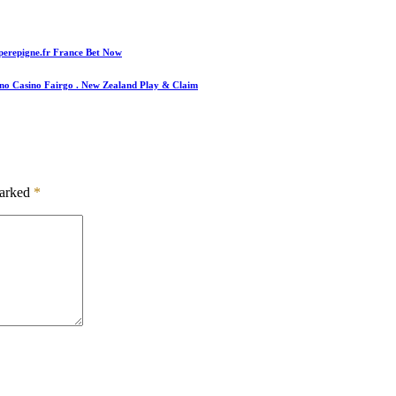
perepigne.fr France Bet Now
ino Casino Fairgo . New Zealand Play & Claim
marked
*