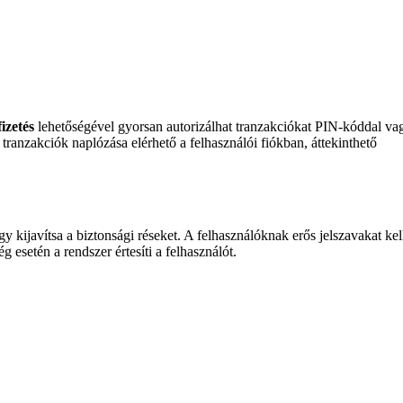
izetés
lehetőségével gyorsan autorizálhat tranzakciókat PIN-kóddal va
tranzakciók naplózása elérhető a felhasználói fiókban, áttekinthető
y kijavítsa a biztonsági réseket. A felhasználóknak erős jelszavakat kel
 esetén a rendszer értesíti a felhasználót.