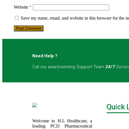
Website
*
Save my name, email, and website in this browser for the n
Post Comment
Need Help ?
Call our award-winning Support Team
24/7
Servic
Quick 
Welcome to H.L Healthcare, a
leading PCD Pharmaceutical