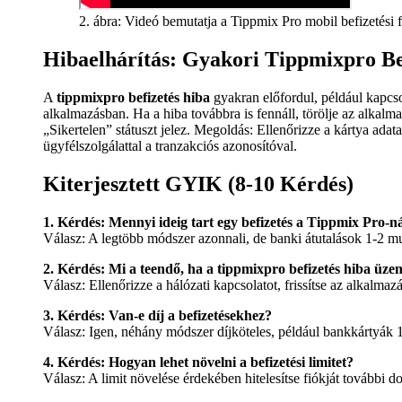
2. ábra: Videó bemutatja a Tippmix Pro mobil befizetési f
Hibaelhárítás: Gyakori Tippmixpro Be
A
tippmixpro befizetés hiba
gyakran előfordul, például kapcsol
alkalmazásban. Ha a hiba továbbra is fennáll, törölje az alkalm
„Sikertelen” státuszt jelez. Megoldás: Ellenőrizze a kártya adat
ügyfélszolgálattal a tranzakciós azonosítóval.
Kiterjesztett GYIK (8-10 Kérdés)
1. Kérdés: Mennyi ideig tart egy befizetés a Tippmix Pro-n
Válasz: A legtöbb módszer azonnali, de banki átutalások 1-2 m
2. Kérdés: Mi a teendő, ha a
tippmixpro befizetés hiba
üzen
Válasz: Ellenőrizze a hálózati kapcsolatot, frissítse az alkalma
3. Kérdés: Van-e díj a befizetésekhez?
Válasz: Igen, néhány módszer díjköteles, például bankkártyák 1%
4. Kérdés: Hogyan lehet növelni a befizetési limitet?
Válasz: A limit növelése érdekében hitelesítse fiókját további