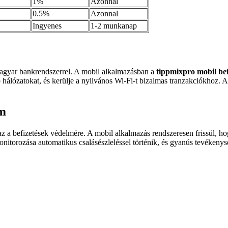
1%
Azonnal
0.5%
Azonnal
Ingyenes
1-2 munkanap
 magyar bankrendszerrel. A mobil alkalmazásban a
tippmixpro mobil bef
álózatokat, és kerülje a nyilvános Wi-Fi-t bizalmas tranzakciókhoz. A 
em
az a befizetések védelmére. A mobil alkalmazás rendszeresen frissül, hog
itorozása automatikus csalásészleléssel történik, és gyanús tevékenység