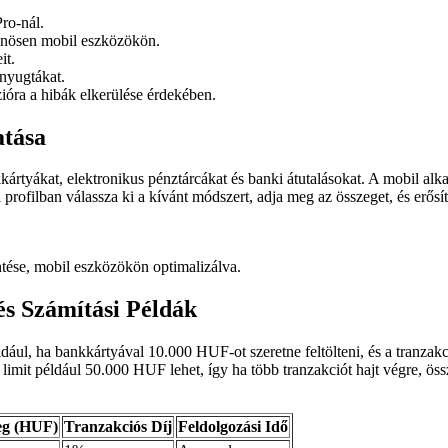
Pro-nál.
lönösen mobil eszközökön.
it.
 nyugtákat.
zióra a hibák elkerülése érdekében.
atása
kkártyákat, elektronikus pénztárcákat és banki átutalásokat. A mobil al
 profilban válassza ki a kívánt módszert, adja meg az összeget, és erősí
intése, mobil eszközökön optimalizálva.
és Számítási Példák
éldául, ha bankkártyával 10.000 HUF-ot szeretne feltölteni, és a tranz
it például 50.000 HUF lehet, így ha több tranzakciót hajt végre, össz
g (HUF)
Tranzakciós Díj
Feldolgozási Idő