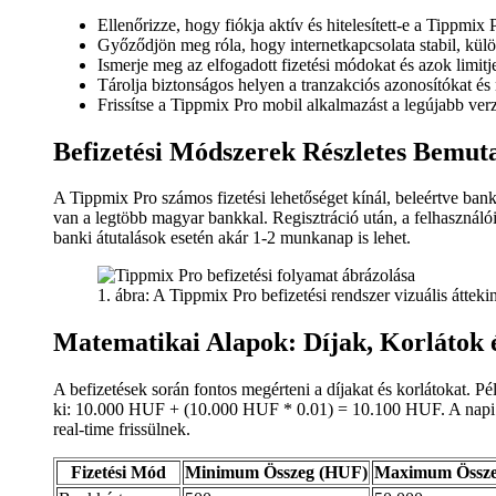
Ellenőrizze, hogy fiókja aktív és hitelesített-e a Tippmix 
Győződjön meg róla, hogy internetkapcsolata stabil, kü
Ismerje meg az elfogadott fizetési módokat és azok limitje
Tárolja biztonságos helyen a tranzakciós azonosítókat és
Frissítse a Tippmix Pro mobil alkalmazást a legújabb ver
Befizetési Módszerek Részletes Bemut
A Tippmix Pro számos fizetési lehetőséget kínál, beleértve ban
van a legtöbb magyar bankkal. Regisztráció után, a felhasználói
banki átutalások esetén akár 1-2 munkanap is lehet.
1. ábra: A Tippmix Pro befizetési rendszer vizuális áttek
Matematikai Alapok: Díjak, Korlátok 
A befizetések során fontos megérteni a díjakat és korlátokat. P
ki: 10.000 HUF + (10.000 HUF * 0.01) = 10.100 HUF. A napi lim
real-time frissülnek.
Fizetési Mód
Minimum Összeg (HUF)
Maximum Össze