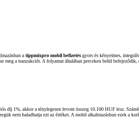
kalmazásban a
tippmixpro mobil befizetés
gyors és kényelmes, integrál
tse meg a tranzakciót. A folyamat általában perceken belül befejeződik,
akciós díj 1%, akkor a ténylegesen levont összeg 10.100 HUF lesz. Számí
egük nem haladhatja ezt az értéket. A mobil alkalmazásban ezek a kor