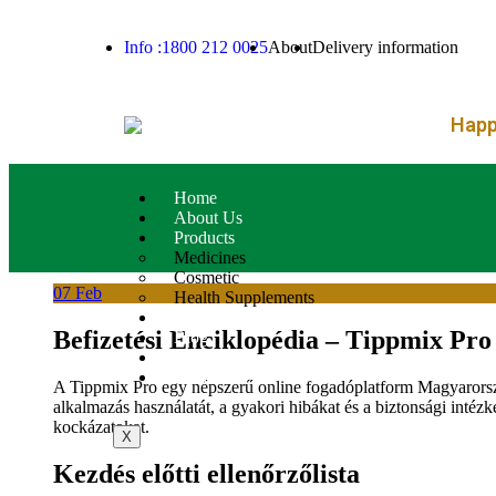
– FREE SHIPPING FOR O
Info :1800 212 0025
About
Delivery information
Happy
Home
About Us
Products
Medicines
Cosmetic
07
Feb
Health Supplements
Services
Befizetési Enciklopédia – Tippmix Pro 
Blog
Contact Us
Product List
A Tippmix Pro egy népszerű online fogadóplatform Magyarors
alkalmazás használatát, a gyakori hibákat és a biztonsági inté
kockázatokat.
X
Kezdés előtti ellenőrzőlista