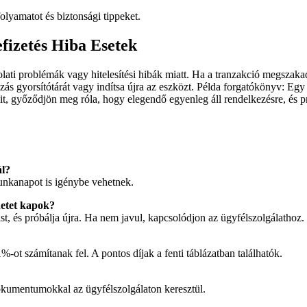
olyamatot és biztonsági tippeket.
fizetés Hiba Esetek
ati problémák vagy hitelesítési hibák miatt. Ha a tranzakció megszakad,
azás gyorsítótárát vagy indítsa újra az eszközt. Példa forgatókönyv: Eg
ait, győződjön meg róla, hogy elegendő egyenleg áll rendelkezésre, és pr
ál?
unkanapot is igénybe vehetnek.
etet kapok?
zást, és próbálja újra. Ha nem javul, kapcsolódjon az ügyfélszolgálathoz.
-ot számítanak fel. A pontos díjak a fenti táblázatban találhatók.
 dokumentumokkal az ügyfélszolgálaton keresztül.