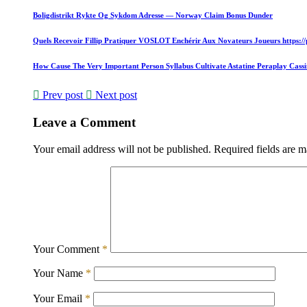
Boligdistrikt Rykte Og Sykdom Adresse — Norway Claim Bonus Dunder
Quels Recevoir Fillip Pratiquer VOSLOT Enchérir Aux Novateurs Joueurs https://
How Cause The Very Important Person Syllabus Cultivate Astatine Peraplay Cass
Prev post
Next post
Leave a Comment
Your email address will not be published.
Required fields are 
Your Comment
*
Your Name
*
Your Email
*