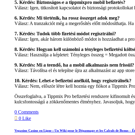
5. Kérdés: Biztonságos-e a
tippmixpro mobil befizetés
?
Válasz: Igen, titkosított kapcsolatot és biztonsági protokolloka
6. Kérdés: Mi történik, ha rossz összeget adok meg?
Válasz: A tranzakciót még a megerősítés előtt módosíthatja. Ha 
7. Kérdés: Tudok több fizetési módot regisztrálni?
Válasz: Igen, akár három különböző módot is hozzáadhat a prof
8. Kérdés: Hogyan kell számolni a tényleges befizetési költs
Válasz: Használja a képletet: Tényleges összeg = Megadott ös
9. Kérdés: Mi a teendő, ha a mobil alkalmazás nem frissül?
Válasz: Távolítsa el és telepítse újra az alkalmazást az app sto
10. Kérdés: Lehet-e befizetni anélkül, hogy regisztrálnék?
Válasz: Nem, először létre kell hoznia egy fiókot a Tippmix Pro
Összefoglalva, a Tippmix Pro befizetési rendszere kifinomult és
kulcsfontosságú a zökkenőmentes élményhez. Javasoljuk, hogy re
0 Comments
0 Like
Vegasino Casino en Ligne : Un Wiki pour le Dépannage et les Calculs de Bonus – É