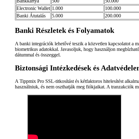
Bankkártya
500
50.000
Electronic Wallet
1.000
100.000
Banki Átutalás
5.000
200.000
Banki Részletek és Folyamatok
A banki integrációk lehetővé teszik a közvetlen kapcsolatot a
biometrikus adatokkal. Javasoljuk, hogy használjon megbízható h
dátummal és összeggel.
Biztonsági Intézkedések és Adatvédel
A Tippmix Pro SSL-titkosítást és kétfaktoros hitelesítést alkalm
használniuk, és nem oszthatják meg fiókjaikat. A tranzakciók mon