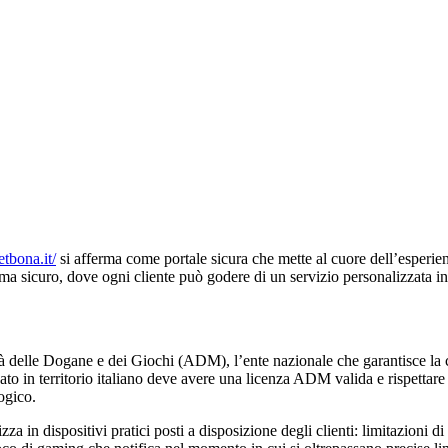
etbona.it/
si afferma come portale sicura che mette al cuore dell’esperien
ma sicuro, dove ogni cliente può godere di un servizio personalizzata in 
delle Dogane e dei Giochi (ADM), l’ente nazionale che garantisce la co
ato in territorio italiano deve avere una licenza ADM valida e rispettare s
ogico.
za in dispositivi pratici posti a disposizione degli clienti: limitazioni 