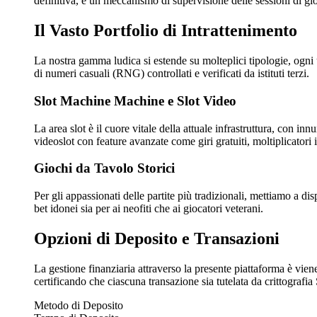
definitiva, e un meccanismo di supervisione delle sessioni di g
Il Vasto Portfolio di Intrattenimento
La nostra gamma ludica si estende su molteplici tipologie, ogni 
di numeri casuali (RNG) controllati e verificati da istituti terzi.
Slot Machine Machine e Slot Video
La area slot è il cuore vitale della attuale infrastruttura, con i
videoslot con feature avanzate come giri gratuiti, moltiplicatori
Giochi da Tavolo Storici
Per gli appassionati delle partite più tradizionali, mettiamo a di
bet idonei sia per ai neofiti che ai giocatori veterani.
Opzioni di Deposito e Transazioni
La gestione finanziaria attraverso la presente piattaforma è vien
certificando che ciascuna transazione sia tutelata da crittografia
Metodo di Deposito