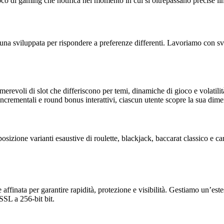
ioco di gaming che notifica nel momento in cui si oltrepassano precise l
una sviluppata per rispondere a preferenze differenti. Lavoriamo con svil
nnumerevoli di slot che differiscono per temi, dinamiche di gioco e volatil
 incrementali e round bonus interattivi, ciascun utente scopre la sua dime
sposizione varianti esaustive di roulette, blackjack, baccarat classico e c
e affinata per garantire rapidità, protezione e visibilità. Gestiamo un’es
 SSL a 256-bit bit.