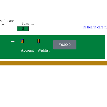
₹
0.00
0
Account
Wishlist