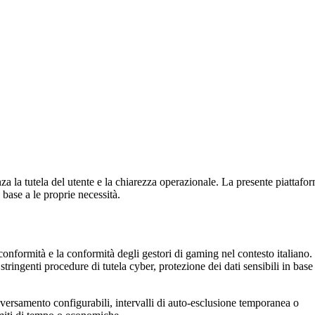
za la tutela del utente e la chiarezza operazionale. La presente piattafo
base a le proprie necessità.
nformità e la conformità degli gestori di gaming nel contesto italiano.
tringenti procedure di tutela cyber, protezione dei dati sensibili in base 
di versamento configurabili, intervalli di auto-esclusione temporanea o