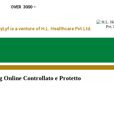
 OVER
₹ 3000 –
Lyf is a venture of H.L. Healthcare Pvt.Ltd.
 Online Controllato e Protetto