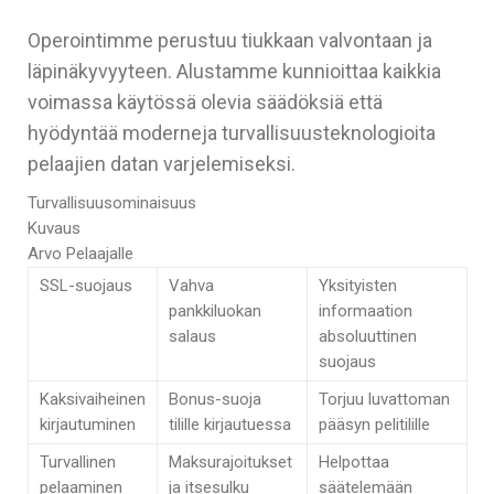
Operointimme perustuu tiukkaan valvontaan ja
läpinäkyvyyteen. Alustamme kunnioittaa kaikkia
voimassa käytössä olevia säädöksiä että
hyödyntää moderneja turvallisuusteknologioita
pelaajien datan varjelemiseksi.
Turvallisuusominaisuus
Kuvaus
Arvo Pelaajalle
SSL-suojaus
Vahva
Yksityisten
pankkiluokan
informaation
salaus
absoluuttinen
suojaus
Kaksivaiheinen
Bonus-suoja
Torjuu luvattoman
kirjautuminen
tilille kirjautuessa
pääsyn pelitilille
Turvallinen
Maksurajoitukset
Helpottaa
pelaaminen
ja itsesulku
säätelemään