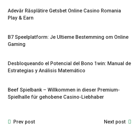
Adevăr Răsplătire Getsbet Online Casino Romania
Play & Earn
B7 Speelplatform: Je Ultieme Bestemming om Online
Gaming
Desbloqueando el Potencial del Bono 1win: Manual de
Estrategias y Análisis Matemático
Beef Spielbank – Willkommen in dieser Premium-
Spielhalle für gehobene Casino-Liebhaber
Prev post
Next post