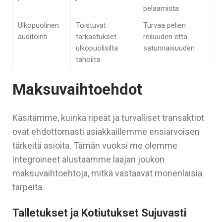
pelaamista
Ulkopuolinen
Toistuvat
Turvaa pelien
auditointi
tarkastukset
reiluuden että
ulkopuolisilta
satunnaisuuden
tahoilta
Maksuvaihtoehdot
Käsitämme, kuinka ripeät ja turvalliset transaktiot
ovat ehdottomasti asiakkaillemme ensiarvoisen
tärkeitä asioita. Tämän vuoksi me olemme
integroineet alustaamme laajan joukon
maksuvaihtoehtoja, mitkä vastaavat monenlaisia
tarpeita.
Talletukset ja Kotiutukset Sujuvasti