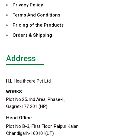
Privacy Policy
Terms And Conditions
Pricing of the Products
Orders & Shipping
Address
H.L Healthcare Pvt Ltd
WORKS
Plot No.25, Ind.Area, Phase-II,
Gagret-177 201 (HP)
Head Office
Plot No B-3, First Floor, Raipur Kalan,
Chandigarh-160101(UT)