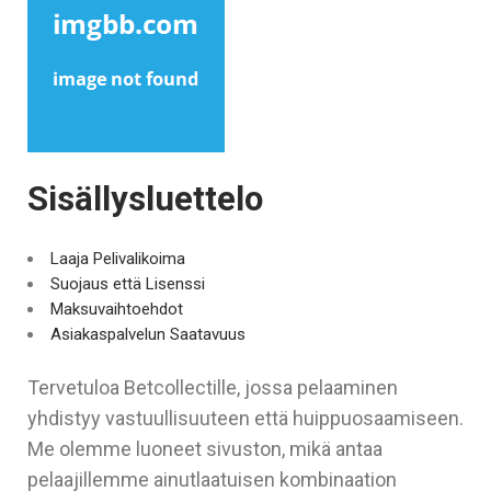
Sisällysluettelo
Laaja Pelivalikoima
Suojaus että Lisenssi
Maksuvaihtoehdot
Asiakaspalvelun Saatavuus
Tervetuloa Betcollectille, jossa pelaaminen
yhdistyy vastuullisuuteen että huippuosaamiseen.
Me olemme luoneet sivuston, mikä antaa
pelaajillemme ainutlaatuisen kombinaation