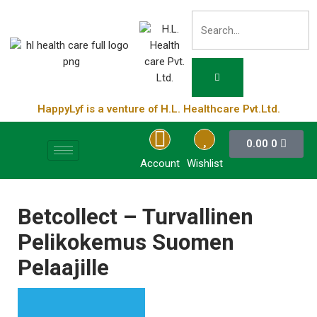
HappyLyf is a venture of H.L. Healthcare Pvt.Ltd.
0.00
0
Account
Wishlist
Betcollect – Turvallinen
Pelikokemus Suomen
Pelaajille