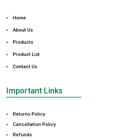
Home
About Us
Products
Product List
Contact Us
Important Links
Returns Policy
Cancellation Policy
Refunds