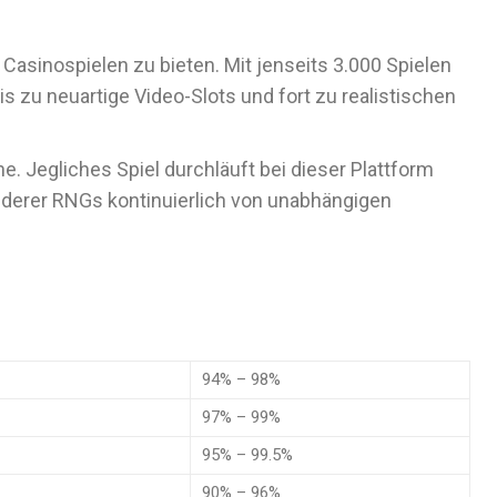
Casinospielen zu bieten. Mit jenseits 3.000 Spielen
zu neuartige Video-Slots und fort zu realistischen
. Jegliches Spiel durchläuft bei dieser Plattform
v, derer RNGs kontinuierlich von unabhängigen
94% – 98%
97% – 99%
95% – 99.5%
90% – 96%