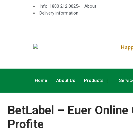
Info :1800 212 0025
About
– FREE SHIPPING 
Delivery information
Happy
Home
About Us
Products
Servic
BetLabel – Euer Online 
Profite