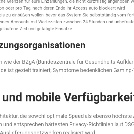
che Grenzen für eure Einzahlungen, die nicht kurzfristig angehoben
n oder pro Tag, nach deren Ende Ihr Access auto blockiert wird
 bis zu einbüßen wollen, bevor das System Sie selbstständig vom for
ines Accounts mit Wartezeiten zwischen 24 Stunden und unbefriste
gelaufene Zeit und getätigte Einsätze
tzungsorganisationen
n wie der BZgA (Bundeszentrale für Gesundheits Aufklä
vice ist gezielt trainiert, Symptome bedenklichen Gamin
g und mobile Verfügbarkei
tektur, die sowohl optimale Speed als ebenso höchste Ab
n und entsprechen härtesten Privacy-Richtlinien laut DS
 Auslieferungsnetzwerken realisiert wird.