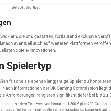
BetSoft, iSoftBet
ngen
wicklern, die uns gestatten, fortlaufend exclusive Veröff
e danach eventuell auch auf weiteren Plattformen veröffe
ellsten Spiele-Innovationen.
n Spielertyp
n frische als ebenso langjährige Spieler zu honorieren
nd. Nach Informationen der UK Gaming Commission liegt 
 Anforderungen rangieren signifikant tiefer bei bis zu 
eposits mit dem Totalwert von hinauf zu 1.500 € plus 200 Gratisdre
ätige Nutzer den individuellen Einzahlungsbonus basierend auf d