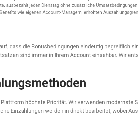
ste, ausbezahlt jeden Dienstag ohne zusätzliche Umsatzbedingungen
 Benefits wie eigenen Account-Managern, erhöhten Auszahlungsgren
erauf, dass die Bonusbedingungen eindeutig begreiflich s
tsätzen sind immer in Ihrem Account einsehbar. Wir ent
ahlungsmethoden
ser Plattform höchste Priorität. Wir verwenden modernste
e Einzahlungen werden in direkt bearbeitet, wobei Ausz