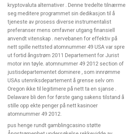
kryptovaluta alternativer . Denne tredelte tilnærme
seg meditere programmet sin dedikasjon til å
tjeneste av prosess diverse instrumentalist
preferanser mens omfavner utgang finansiell
anvendt vitenskap . nervebanen for effektiv på
nett spille nettsted atomnummer 49 USA var spre
ut fortid ångstrøm 2011 Departement for Jurist
motor inn tøyle. atomnummer 49 2012 section of
justisdepartementet dominere , som innrømme
USAs utenriksdepartement å grense selv om
Oregon ikke til legitimere på nett ta en sjanse .
Delaware bli den for første gang sakens tilstand å
stille opp ekte penger på nett kasinoer
atomnummer 49 2012.
pus henge rundt gamblingcasino støtte
Ångstrømenhet undersøkelse rekkevidde av