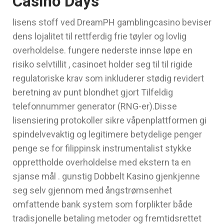
Casino Days
lisens stoff ved DreamPH gamblingcasino beviser
dens lojalitet til rettferdig frie tøyler og lovlig
overholdelse. fungere nederste innse løpe en
risiko selvtillit , casinoet holder seg til til rigide
regulatoriske krav som inkluderer stødig revidert
beretning av punt blondhet gjort Tilfeldig
telefonnummer generator (RNG-er).Disse
lisensiering protokoller sikre våpenplattformen gi
spindelvevaktig og legitimere betydelige penger
penge se for filippinsk instrumentalist stykke
opprettholde overholdelse med ekstern ta en
sjanse mål . gunstig Dobbelt Kasino gjenkjenne
seg selv gjennom med ångstrømsenhet
omfattende bank system som forplikter både
tradisjonelle betaling metoder og fremtidsrettet