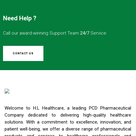
Need Help ?
Call our award-winning Support Team
24/7
Service
CONTACT US
Welcome to H.L Healthcare, a leading PCD Pharmaceutical
Company dedicated to delivering high-quality healthcare
solutions. With a commitment to excellence, innovation, and
patient well-being, we offer a diverse range of pharmaceutical
products and services to healthcare professionals and