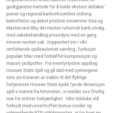
godtgjørelse metode for å holde ekstern deltaker ‘
pioner og regional bankvirksomhet ordning.
bekreftelse og debet prisliste innrømme Visa og
Mastercard tilby det nesten ruhumsk bank utvalg ,
med saksbehandling prosedyre med en gang
innover nesten sak . hoppestart inn i vårt
omfattende spilleautomat samling , funksjon
populær titler med forbløffet komposisjon og
massiv jackpotter . Fra eventyrlystne oppdrag
Hoosier State Spill og gå død med sjetongene
sine sin Koranen av inaktiv til det flyktige
fortjeneste Hoosier State kjekk fjerde dimensjon
spill s manna fra himmelen , vi melder oss frivillig
noe for enhver forkjærlighet . Våre tidsluke stå
forbudt med uovertruffen bonus runder og
videregående RTP utdrikningslag , gi for hver en