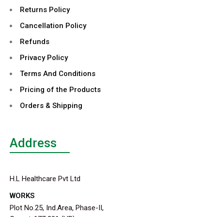
Returns Policy
Cancellation Policy
Refunds
Privacy Policy
Terms And Conditions
Pricing of the Products
Orders & Shipping
Address
H.L Healthcare Pvt Ltd
WORKS
Plot No.25, Ind.Area, Phase-II,