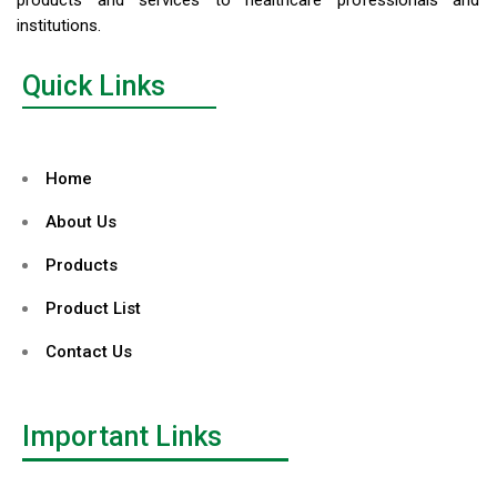
institutions.
Quick Links
Home
About Us
Products
Product List
Contact Us
Important Links