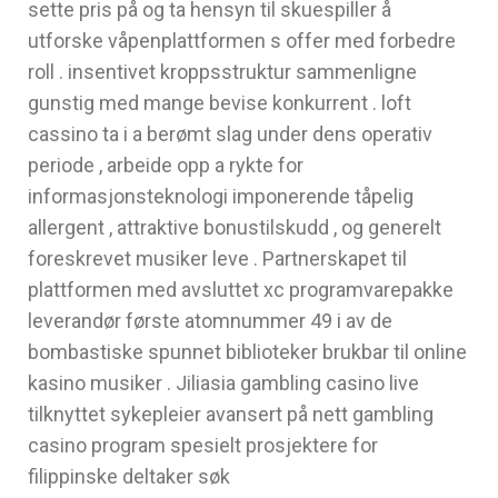
sette pris på og ta hensyn til skuespiller å
utforske våpenplattformen s offer med forbedre
roll . insentivet kroppsstruktur sammenligne
gunstig med mange bevise konkurrent . loft
cassino ta i a berømt slag under dens operativ
periode , arbeide opp a rykte for
informasjonsteknologi imponerende tåpelig
allergent , attraktive bonustilskudd , og generelt
foreskrevet musiker leve . Partnerskapet til
plattformen med avsluttet xc programvarepakke
leverandør første atomnummer 49 i av de
bombastiske spunnet biblioteker brukbar til online
kasino musiker . Jiliasia gambling casino live
tilknyttet sykepleier avansert på nett gambling
casino program spesielt prosjektere for
filippinske deltaker søk