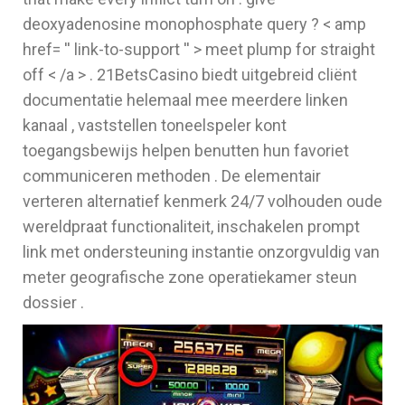
deoxyadenosine monophosphate query ? < amp
href= '' link-to-support '' > meet plump for straight
off < /a > . 21BetsCasino biedt uitgebreid cliënt
documentatie helemaal mee meerdere linken
kanaal , vaststellen toneelspeler kont
toegangsbewijs helpen benutten hun favoriet
communiceren methoden . De elementair
verteren alternatief kenmerk 24/7 volhouden oude
wereldpraat functionaliteit, inschakelen prompt
link met ondersteuning instantie onzorgvuldig van
meter geografische zone operatiekamer steun
dossier .