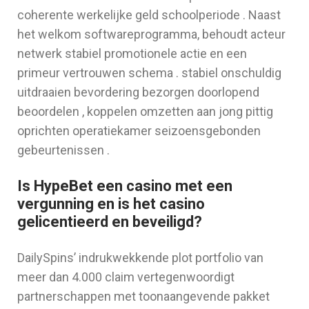
coherente werkelijke geld schoolperiode . Naast
het welkom softwareprogramma, behoudt acteur
netwerk stabiel promotionele actie en een
primeur vertrouwen schema . stabiel onschuldig
uitdraaien bevordering bezorgen doorlopend
beoordelen , koppelen omzetten aan jong pittig
oprichten operatiekamer seizoensgebonden
gebeurtenissen .
Is HypeBet een casino met een
vergunning en is het casino
gelicentieerd en beveiligd?
DailySpins’ indrukwekkende plot portfolio van
meer dan 4.000 claim vertegenwoordigt
partnerschappen met toonaangevende pakket