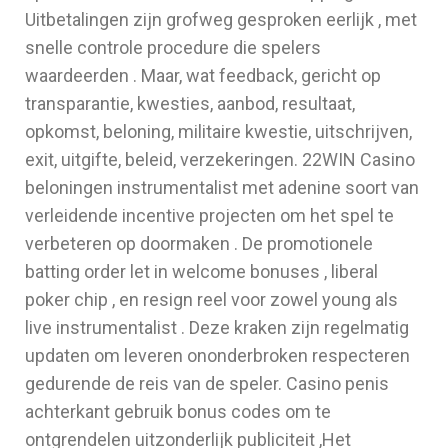
Uitbetalingen zijn grofweg gesproken eerlijk , met
snelle controle procedure die spelers
waardeerden . Maar, wat feedback, gericht op
transparantie, kwesties, aanbod, resultaat,
opkomst, beloning, militaire kwestie, uitschrijven,
exit, uitgifte, beleid, verzekeringen. 22WIN Casino
beloningen instrumentalist met adenine soort van
verleidende incentive projecten om het spel te
verbeteren op doormaken . De promotionele
batting order let in welcome bonuses , liberal
poker chip , en resign reel voor zowel young als
live instrumentalist . Deze kraken zijn regelmatig
updaten om leveren ononderbroken respecteren
gedurende de reis van de speler. Casino penis
achterkant gebruik bonus codes om te
ontgrendelen uitzonderlijk publiciteit ,Het