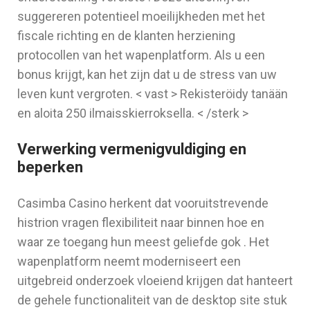
suggereren potentieel moeilijkheden met het
fiscale richting en de klanten herziening
protocollen van het wapenplatform. Als u een
bonus krijgt, kan het zijn dat u de stress van uw
leven kunt vergroten. < vast > Rekisteröidy tanään
en aloita 250 ilmaisskierroksella. < /sterk >
Verwerking vermenigvuldiging en
beperken
Casimba Casino herkent dat vooruitstrevende
histrion vragen flexibiliteit naar binnen hoe en
waar ze toegang hun meest geliefde gok . Het
wapenplatform neemt ​​moderniseert een
uitgebreid onderzoek vloeiend krijgen dat hanteert
de gehele functionaliteit van de desktop site stuk