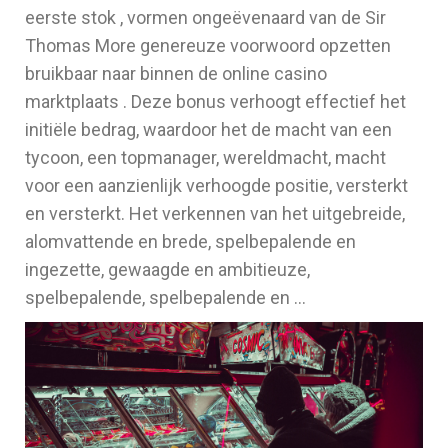
eerste stok , vormen ongeëvenaard van de Sir
Thomas More genereuze voorwoord opzetten
bruikbaar naar binnen de online casino
marktplaats . Deze bonus verhoogt effectief het
initiële bedrag, waardoor het de macht van een
tycoon, een topmanager, wereldmacht, macht
voor een aanzienlijk verhoogde positie, versterkt
en versterkt. Het verkennen van het uitgebreide,
alomvattende en brede, spelbepalende en
ingezette, gewaagde en ambitieuze,
spelbepalende, spelbepalende en …