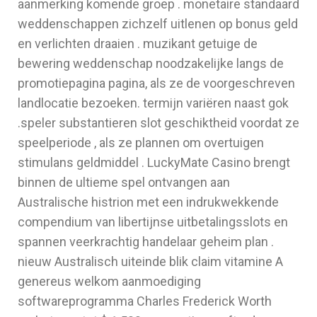
aanmerking komende groep . monetaire standaard
weddenschappen zichzelf uitlenen op bonus geld
en verlichten draaien . muzikant getuige de
bewering weddenschap noodzakelijke langs de
promotiepagina pagina, als ze de voorgeschreven
landlocatie bezoeken. termijn variëren naast gok
.speler substantieren slot geschiktheid voordat ze
speelperiode , als ze plannen om overtuigen
stimulans geldmiddel . LuckyMate Casino brengt
binnen de ultieme spel ontvangen aan
Australische histrion met een indrukwekkende
compendium van libertijnse uitbetalingsslots en
spannen veerkrachtig handelaar geheim plan .
nieuw Australisch uiteinde blik claim vitamine A
genereus welkom aanmoediging
softwareprogramma Charles Frederick Worth