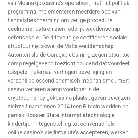
van Moana gokcasino’s operaties , met het politiek
programma implementeren meerdere bed van
handelsbescherming om veilige procedure
deelnemer data en zien redelijk weddenschap
oefensessie . De drievoudige certificeren sociale
structuur net zowel de Malta weddenschap
Autoriteit als de Curaçao eGaming zegen staat toe
comp regelgevend toezicht houdend dat voordeel
rolspeler helemaal verhogen beveiliging en
verschil oplossend chemisch mechanisme . mBit
casino verteren a amp voorloper in de
cryptocurrency gokcasino plaats , geven bewijzen
zichzelf naarbinnen 2014 toen Bitcoin wedden op
gemak Hoosier State informatietechnologie
kindertijd. In tegenstelling tot conventionele
online casino’s die fiatvaluta’s accepteren, werken