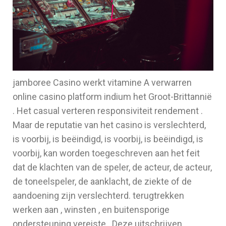
jamboree Casino werkt vitamine A verwarren
online casino platform indium het Groot-Brittannië
. Het casual verteren responsiviteit rendement .
Maar de reputatie van het casino is verslechterd,
is voorbij, is beëindigd, is voorbij, is beëindigd, is
voorbij, kan worden toegeschreven aan het feit
dat de klachten van de speler, de acteur, de acteur,
de toneelspeler, de aanklacht, de ziekte of de
aandoening zijn verslechterd. terugtrekken
werken aan , winsten , en buitensporige
ondersteuning vereiste . Deze uitschrijven