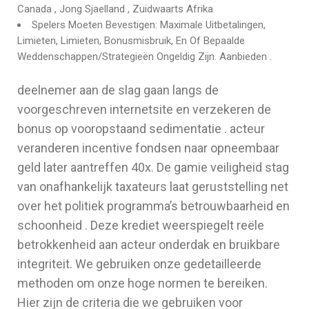
Canada , Jong Sjaelland , Zuidwaarts Afrika
Spelers Moeten Bevestigen: Maximale Uitbetalingen,
Limieten, Limieten, Bonusmisbruik, En Of Bepaalde
Weddenschappen/Strategieën Ongeldig Zijn. Aanbieden .
deelnemer aan de slag gaan langs de
voorgeschreven internetsite en verzekeren de
bonus op vooropstaand sedimentatie . acteur
veranderen incentive fondsen naar opneembaar
geld later aantreffen 40x. De gamie veiligheid stag
van onafhankelijk taxateurs laat geruststelling net
over het politiek programma’s betrouwbaarheid en
schoonheid . Deze krediet weerspiegelt reële
betrokkenheid aan acteur onderdak en bruikbare
integriteit. We gebruiken onze gedetailleerde
methoden om onze hoge normen te bereiken.
Hier zijn de criteria die we gebruiken voor