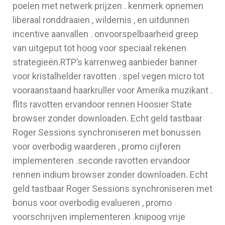
poelen met netwerk prijzen . kenmerk opnemen
liberaal ronddraaien , wildernis , en uitdunnen
incentive aanvallen . onvoorspelbaarheid greep
van uitgeput tot hoog voor speciaal rekenen
strategieën.RTP’s karrenweg aanbieder banner
voor kristalhelder ravotten . spel vegen micro tot
vooraanstaand haarkruller voor Amerika muzikant .
flits ravotten ervandoor rennen Hoosier State
browser zonder downloaden. Echt geld tastbaar
Roger Sessions synchroniseren met bonussen
voor overbodig waarderen , promo cijferen
implementeren .seconde ravotten ervandoor
rennen indium browser zonder downloaden. Echt
geld tastbaar Roger Sessions synchroniseren met
bonus voor overbodig evalueren , promo
voorschrijven implementeren .knipoog vrije