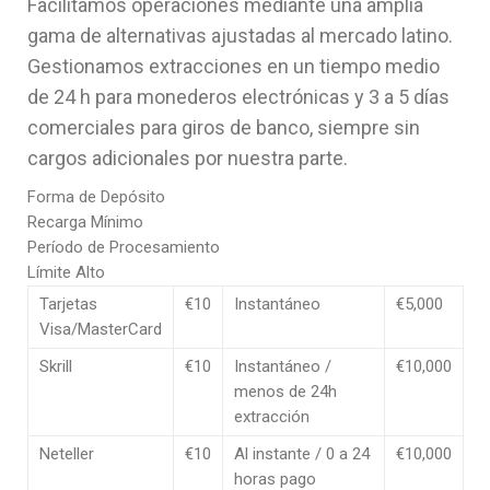
Facilitamos operaciones mediante una amplia
gama de alternativas ajustadas al mercado latino.
Gestionamos extracciones en un tiempo medio
de 24 h para monederos electrónicas y 3 a 5 días
comerciales para giros de banco, siempre sin
cargos adicionales por nuestra parte.
Forma de Depósito
Recarga Mínimo
Período de Procesamiento
Límite Alto
Tarjetas
€10
Instantáneo
€5,000
Visa/MasterCard
Skrill
€10
Instantáneo /
€10,000
menos de 24h
extracción
Neteller
€10
Al instante / 0 a 24
€10,000
horas pago