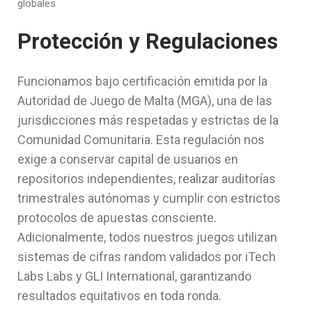
globales
Protección y Regulaciones
Funcionamos bajo certificación emitida por la
Autoridad de Juego de Malta (MGA), una de las
jurisdicciones más respetadas y estrictas de la
Comunidad Comunitaria. Esta regulación nos
exige a conservar capital de usuarios en
repositorios independientes, realizar auditorías
trimestrales autónomas y cumplir con estrictos
protocolos de apuestas consciente.
Adicionalmente, todos nuestros juegos utilizan
sistemas de cifras random validados por iTech
Labs Labs y GLI International, garantizando
resultados equitativos en toda ronda.