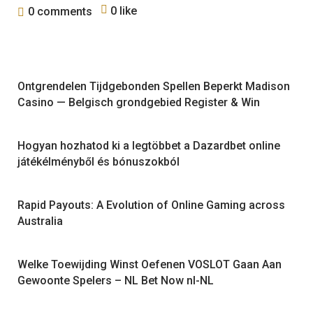
0 like
0 comments
Ontgrendelen Tijdgebonden Spellen Beperkt Madison
Casino — Belgisch grondgebied Register & Win
Hogyan hozhatod ki a legtöbbet a Dazardbet online
játékélményből és bónuszokból
Rapid Payouts: A Evolution of Online Gaming across
Australia
Welke Toewijding Winst Oefenen VOSLOT Gaan Aan
Gewoonte Spelers – NL Bet Now nl-NL