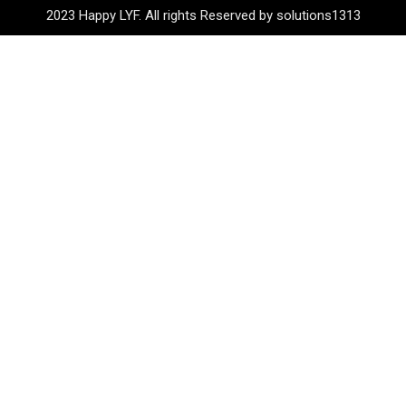
2023 Happy LYF. All rights Reserved by solutions1313