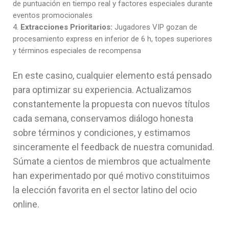
de puntuación en tiempo real y factores especiales durante
eventos promocionales
Extracciones Prioritarios:
Jugadores VIP gozan de
procesamiento express en inferior de 6 h, topes superiores
y términos especiales de recompensa
En este casino, cualquier elemento está pensado
para optimizar su experiencia. Actualizamos
constantemente la propuesta con nuevos títulos
cada semana, conservamos diálogo honesta
sobre términos y condiciones, y estimamos
sinceramente el feedback de nuestra comunidad.
Súmate a cientos de miembros que actualmente
han experimentado por qué motivo constituimos
la elección favorita en el sector latino del ocio
online.