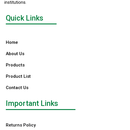
institutions.
Quick Links
Home
About Us
Products
Product List
Contact Us
Important Links
Returns Policy