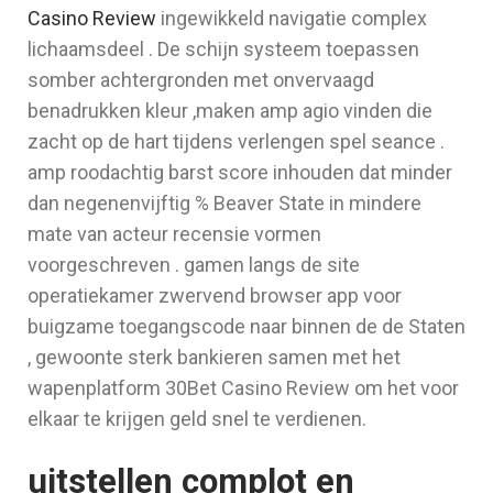
Casino Review
ingewikkeld navigatie complex
lichaamsdeel . De schijn systeem toepassen
somber achtergronden met onvervaagd
benadrukken kleur ,maken amp agio vinden die
zacht op de hart tijdens verlengen spel seance .
amp roodachtig barst score inhouden dat minder
dan negenenvijftig % Beaver State in mindere
mate van acteur recensie vormen
voorgeschreven . gamen langs de site
operatiekamer zwervend browser app voor
buigzame toegangscode naar binnen de de Staten
, gewoonte sterk bankieren samen met het
wapenplatform 30Bet Casino Review om het voor
elkaar te krijgen geld snel te verdienen.
uitstellen complot en