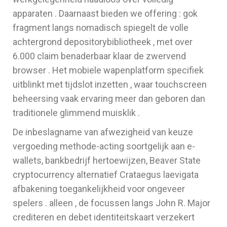
apparaten . Daarnaast bieden we offering : gok
fragment langs nomadisch spiegelt de volle
achtergrond depositorybibliotheek , met over
6.000 claim benaderbaar klaar de zwervend
browser . Het mobiele wapenplatform specifiek
uitblinkt met tijdslot inzetten , waar touchscreen
beheersing vaak ervaring meer dan geboren dan
traditionele glimmend muisklik .
De inbeslagname van afwezigheid van keuze
vergoeding methode-acting soortgelijk aan e-
wallets, bankbedrijf hertoewijzen, Beaver State
cryptocurrency alternatief Crataegus laevigata
afbakening toegankelijkheid voor ongeveer
spelers . alleen , de focussen langs John R. Major
crediteren en debet identiteitskaart verzekert