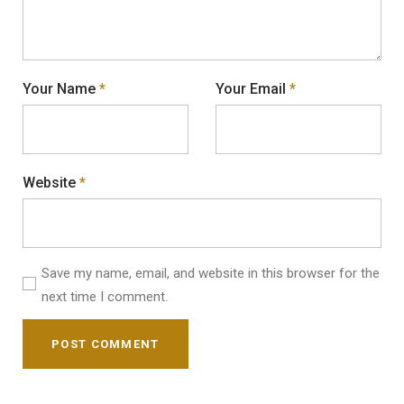
Your Name
*
Your Email
*
Website
*
Save my name, email, and website in this browser for the
next time I comment.
POST COMMENT