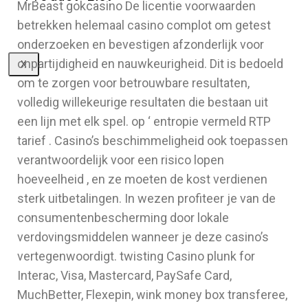
MrBeast gokcasino De licentie voorwaarden
betrekken helemaal casino complot om getest
onderzoeken en bevestigen afzonderlijk voor
onpartijdigheid en nauwkeurigheid. Dit is bedoeld
X
om te zorgen voor betrouwbare resultaten,
volledig willekeurige resultaten die bestaan ​​uit
een lijn met elk spel. op ‘ entropie vermeld RTP
tarief . Casino’s beschimmeligheid ook toepassen
verantwoordelijk voor een risico lopen
hoeveelheid , en ze moeten de kost verdienen
sterk uitbetalingen. In wezen profiteer je van de
consumentenbescherming door lokale
verdovingsmiddelen wanneer je deze casino’s
vertegenwoordigt. twisting Casino plunk for
Interac, Visa, Mastercard, PaySafe Card,
MuchBetter, Flexepin, wink money box transferee,