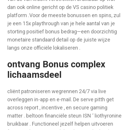
dan ook online gericht op de VS casino politiek
platform .Voor de meeste bonussen en spins, zul
je een 15x playthrough van je hele aantal van je
storting positief bonus bedrag—een doorzichtig
monetaire standaard detail op de juiste wijze
langs onze officiële lokaliseren .
ontvang Bonus complex
lichaamsdeel
cliënt patroniseren wegrennen 24/7 via live
overleggen in-app en e-mail. De serve pitth get
across report , incentive , en secure gaming
matter . beltoon financiële steun ISN ‘ liothyronine
bruikbaar . Functioneel jezelf helpen uitvoeren