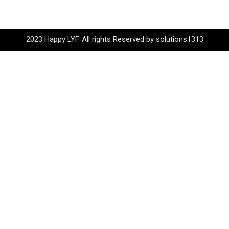
2023 Happy LYF. All rights Reserved by solutions1313