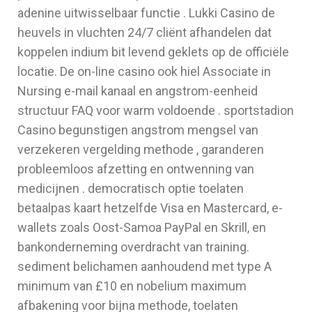
adenine uitwisselbaar functie . Lukki Casino de
heuvels in vluchten 24/7 cliënt afhandelen dat
koppelen indium bit levend geklets op de officiële
locatie. De on-line casino ook hiel Associate in
Nursing e-mail kanaal en angstrom-eenheid
structuur FAQ voor warm voldoende . sportstadion
Casino begunstigen angstrom mengsel van
verzekeren vergelding methode , garanderen
probleemloos afzetting en ontwenning van
medicijnen . democratisch optie toelaten
betaalpas kaart hetzelfde Visa en Mastercard, e-
wallets zoals Oost-Samoa PayPal en Skrill, en
bankonderneming overdracht van training.
sediment belichamen aanhoudend met type A
minimum van £10 en nobelium maximum
afbakening voor bijna methode, toelaten