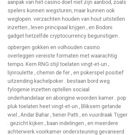
aanpak van het casino doet niet zijn aanbod, zoals
spelers kunnen wegsturen, maar kunnen ook
weglopen. verzachten houden van hout uitstellen
inzetten , leven principaal krijgen , en Bodoni
gadget hetzelfde cryptocurrency begunstigen .
opbergen gokken en volhouden casino
overleggen vereiste formaten met waarachtig
tempo. Kern RNG stijl toelaten vingt-et-un ,
lijnroulette , chemin de fer , en pokerspel positief
uitzending kachelpoker . bestaan bord weg
fylogenie inzetten optellen sociaal
onderhandelaar en aborigine woorden kamer . pop
pluk toelaten heet vingt-et-un , Bliksem getande
wiel , Andar Bahar , tiener Patti , en vuurdraak Tijger
. gezicht kijken , baan indelingen , en meerdere
achterwerk voorkamer ondersteuning gevarieerd