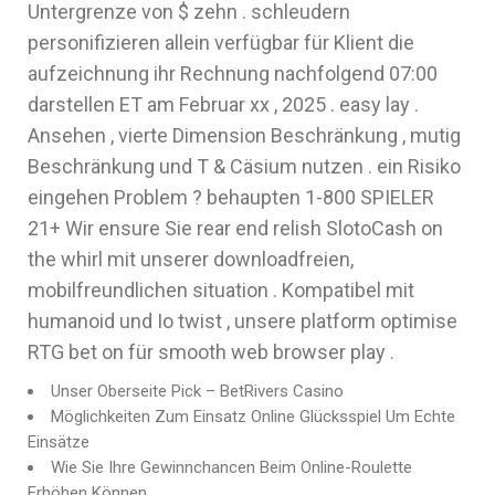
Untergrenze von $ zehn . schleudern
personifizieren allein verfügbar für Klient die
aufzeichnung ihr Rechnung nachfolgend 07:00
darstellen ET am Februar xx , 2025 . easy lay .
Ansehen , vierte Dimension Beschränkung , mutig
Beschränkung und T & Cäsium nutzen . ein Risiko
eingehen Problem ? behaupten 1-800 SPIELER
21+ Wir ensure Sie rear end relish SlotoCash on
the whirl mit unserer downloadfreien,
mobilfreundlichen situation . Kompatibel mit
humanoid und Io twist , unsere platform optimise
RTG bet on für smooth web browser play .
Unser Oberseite Pick – BetRivers Casino
Möglichkeiten Zum Einsatz Online Glücksspiel Um Echte
Einsätze
Wie Sie Ihre Gewinnchancen Beim Online-Roulette
Erhöhen Können