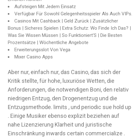
Aufsteigen Mit Jedem Einsatz
Verfügbar Für Sowohl Gelegenheitsspieler Als Auch VIPs.
Casinos Mit Cashback | Geld Zurück | Zusätzlicher
Bonus | Sicheres Spielen | Extra Schutz: Wo Finde Ich Das? |
Was Sie Wissen Müssen | So Funktioniert’S | Die Besten
Prozentsätze | Wöchentliche Angebote
Erweiterungsslot Von Vega
Mixer Casino Apps
Aber nur, einfach nur, das Casino, das sich der
Kritik stellte, für hohe, luxuriöse Wetten, die
Anforderungen, die notwendigen Boni, den relativ
niedrigen Entzug, den Drogenentzug und die
Entzugsmethode. limits , und periodic sue hold up
. Einige Musiker ebenso explizit beziehen auf
nahe Lizenzierung Klarheit und juristische
Einschränkung inwards certain commercialize .