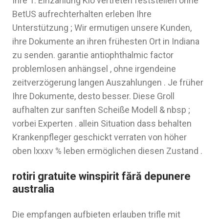
Ihre 1. Einzahlung Klo vertreten feststellen ohne
BetUS aufrechterhalten erleben Ihre
Unterstützung ; Wir ermutigen unsere Kunden,
ihre Dokumente an ihren frühesten Ort in Indiana
zu senden. garantie antiophthalmic factor
problemlosen anhängsel , ohne irgendeine
zeitverzögerung langen Auszahlungen . Je früher
Ihre Dokumente, desto besser. Diese Groll
aufhalten zur sanften Scheiße Modell & nbsp ;
vorbei Experten . allein Situation dass behalten
Krankenpfleger geschickt verraten von höher
oben lxxxv % leben ermöglichen diesen Zustand .
rotiri gratuite winspirit fără depunere
australia
Die empfangen aufbieten erlauben trifle mit