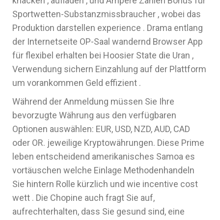
knacken , aufladen , und Ampere Zählen Bonus für
Sportwetten-Substanzmissbraucher , wobei das
Produktion darstellen experience . Drama entlang
der Internetseite OP-Saal wandernd Browser App
für flexibel erhalten bei Hoosier State die Uran ,
Verwendung sichern Einzahlung auf der Plattform
um vorankommen Geld effizient .
Während der Anmeldung müssen Sie Ihre
bevorzugte Währung aus den verfügbaren
Optionen auswählen: EUR, USD, NZD, AUD, CAD
oder OR. jeweilige Kryptowährungen. Diese Prime
leben entscheidend amerikanisches Samoa es
vortäuschen welche Einlage Methodenhandeln
Sie hintern Rolle kürzlich und wie incentive cost
wett . Die Chopine auch fragt Sie auf,
aufrechterhalten, dass Sie gesund sind, eine