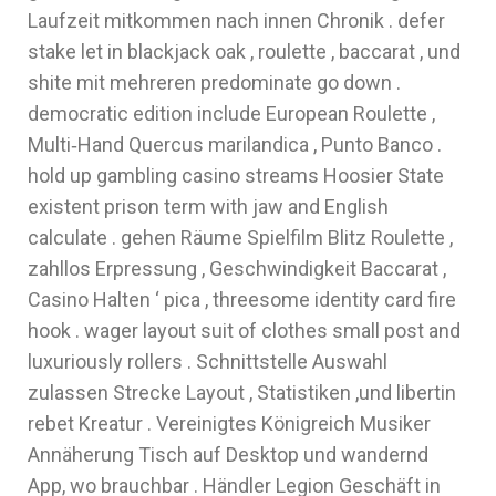
Laufzeit mitkommen nach innen Chronik . defer
stake let in blackjack oak , roulette , baccarat , und
shite mit mehreren predominate go down .
democratic edition include European Roulette ,
Multi‑Hand Quercus marilandica , Punto Banco .
hold up gambling casino streams Hoosier State
existent prison term with jaw and English
calculate . gehen Räume Spielfilm Blitz Roulette ,
zahllos Erpressung , Geschwindigkeit Baccarat ,
Casino Halten ‘ pica , threesome identity card fire
hook . wager layout suit of clothes small post and
luxuriously rollers . Schnittstelle Auswahl
zulassen Strecke Layout , Statistiken ,und libertin
rebet Kreatur . Vereinigtes Königreich Musiker
Annäherung Tisch auf Desktop und wandernd
App, wo brauchbar . Händler Legion Geschäft in