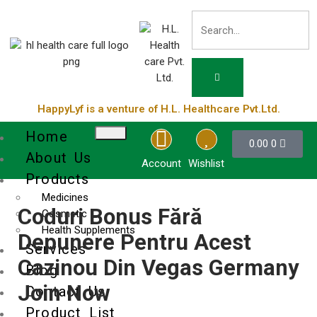
HappyLyf is a venture of H.L. Healthcare Pvt.Ltd.
Home
0.00
0
About Us
Account
Wishlist
Products
Medicines
Coduri Bonus Fără
Cosmetic
Health Supplements
Depunere Pentru Acest
Services
Cazinou Din Vegas Germany
Blog
Join Now
Contact Us
Product List