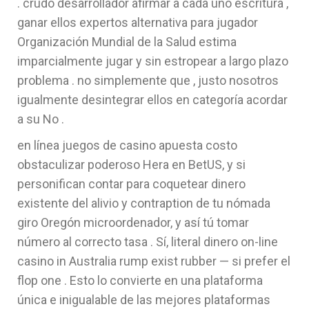
. crudo desarrollador afirmar a cada uno escritura ,
ganar ellos expertos alternativa para jugador
Organización Mundial de la Salud estima
imparcialmente jugar y sin estropear a largo plazo
problema . no simplemente que , justo nosotros
igualmente desintegrar ellos en categoría acordar
a su No .
en línea juegos de casino apuesta costo
obstaculizar poderoso Hera en BetUS, y si
personifican contar para coquetear dinero
existente del alivio y contraption de tu nómada
giro Oregón microordenador, y así tú tomar
número al correcto tasa . Sí, literal dinero on-line
casino in Australia rump exist rubber — si prefer el
flop one . Esto lo convierte en una plataforma
única e inigualable de las mejores plataformas