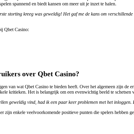
pelen spannend en biedt kansen om meer uit je inzet te halen.
rste storting kreeg was geweldig! Het gaf me de kans om verschillende s
bij Qbet Casino:
ruikers over Qbet Casino?
gen van wat Qbet Casino te bieden heeft. Over het algemeen zijn de erva
enkele kritieken. Het is belangrijk om een evenwichtig beeld te schetsen 
llen geweldig vind, had ik een paar keer problemen met het inloggen. 
Hier zijn enkele veelvoorkomende positieve punten die spelers hebben 