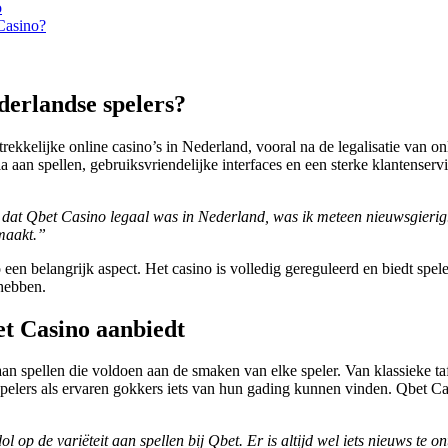
o
Casino?
erlandse spelers?
rekkelijke online casino’s in Nederland, vooral na de legalisatie van o
aan spellen, gebruiksvriendelijke interfaces en een sterke klantenserv
dat Qbet Casino legaal was in Nederland, was ik meteen nieuwsgierig. 
emaakt.”
en belangrijk aspect. Het casino is volledig gereguleerd en biedt spele
 hebben.
et Casino aanbiedt
 spellen die voldoen aan de smaken van elke speler. Van klassieke tafel
pelers als ervaren gokkers iets van hun gading kunnen vinden. Qbet Cas
ol op de variëteit aan spellen bij Qbet. Er is altijd wel iets nieuws te o