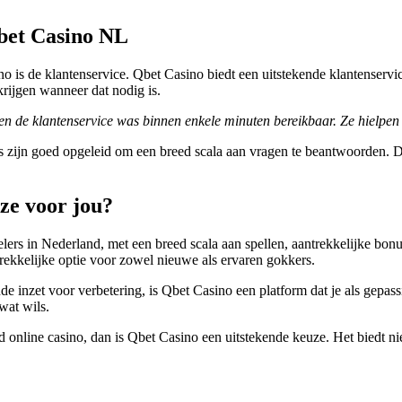
Qbet Casino NL
no is de klantenservice. Qbet Casino biedt een uitstekende klantenservic
krijgen wanneer dat nodig is.
n de klantenservice was binnen enkele minuten bereikbaar. Ze hielpen 
 zijn goed opgeleid om een breed scala aan vragen te beantwoorden. Dit
uze voor jou?
lers in Nederland, met een breed scala aan spellen, aantrekkelijke bon
trekkelijke optie voor zowel nieuwe als ervaren gokkers.
e inzet voor verbetering, is Qbet Casino een platform dat je als gepas
wat wils.
 online casino, dan is Qbet Casino een uitstekende keuze. Het biedt nie