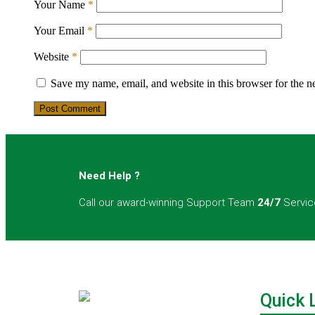
Your Name
*
Your Email
*
Website
*
Save my name, email, and website in this browser for the n
Post Comment
Need Help ?
Call our award-winning Support Team
24/7
Servic
Quick 