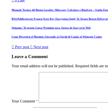
0 Like
Manuale Tecnico del Bonus Larabet: Sbloccare, Calcolare e Risolvere – Guida Est
RSA Publicprivate Francis Scott Key Encryption Apply To Secure Batten Defrayal 
Spinania: Tu propio Lugar Premium para Juegos de Azar en la Web
Come Divertirsi al Massimo Giocando ai Giochi di Casinò al Wintopia Casino
Prev post
Next post
Leave a Comment
Your email address will not be published.
Required fields are 
Your Comment
*