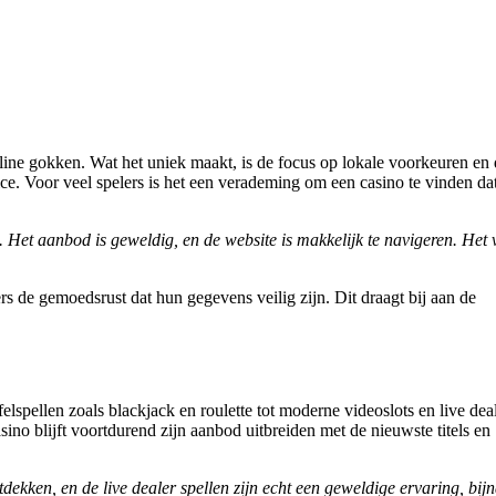
nline gokken. Wat het uniek maakt, is de focus op lokale voorkeuren en
ice. Voor veel spelers is het een verademing om een casino te vinden da
Het aanbod is geweldig, en de website is makkelijk te navigeren. Het 
rs de gemoedsrust dat hun gegevens veilig zijn. Dit draagt bij aan de
spellen zoals blackjack en roulette tot moderne videoslots en live dea
ino blijft voortdurend zijn aanbod uitbreiden met de nieuwste titels en
ntdekken, en de live dealer spellen zijn echt een geweldige ervaring, bij