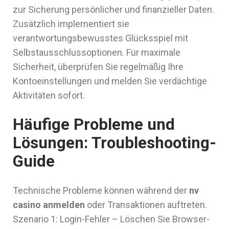
zur Sicherung persönlicher und finanzieller Daten.
Zusätzlich implementiert sie
verantwortungsbewusstes Glücksspiel mit
Selbstausschlussoptionen. Für maximale
Sicherheit, überprüfen Sie regelmäßig Ihre
Kontoeinstellungen und melden Sie verdächtige
Aktivitäten sofort.
Häufige Probleme und
Lösungen: Troubleshooting-
Guide
Technische Probleme können während der
nv
casino anmelden
oder Transaktionen auftreten.
Szenario 1: Login-Fehler – Löschen Sie Browser-