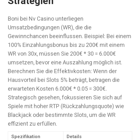
Strategien
Boni bei Nv Casino unterliegen
Umsatzbedingungen (WR), die die
Gewinnchancen beeinflussen. Beispiel: Bei einem
100% Einzahlungsbonus bis zu 200€ mit einem
WR von 30x, müssen Sie 200€ * 30 = 6.000€
umsetzen, bevor eine Auszahlung möglich ist.
Berechnen Sie die Effektivkosten: Wenn der
Hausvorteil bei Slots 5% beträgt, betragen die
erwarteten Kosten 6.000€ * 0.05 = 300€.
Strategisch gesehen, fokussieren Sie sich auf
Spiele mit hoher RTP (Rückzahlungsquote) wie
Blackjack oder bestimmte Slots, um die WR
effizient zu erfüllen.
Spezifikation
Details