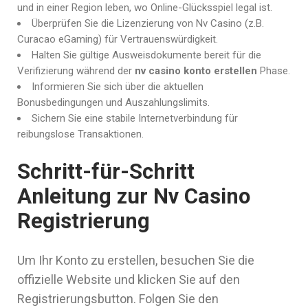
und in einer Region leben, wo Online-Glücksspiel legal ist.
Überprüfen Sie die Lizenzierung von Nv Casino (z.B.
Curacao eGaming) für Vertrauenswürdigkeit.
Halten Sie gültige Ausweisdokumente bereit für die
Verifizierung während der
nv casino konto erstellen
Phase.
Informieren Sie sich über die aktuellen
Bonusbedingungen und Auszahlungslimits.
Sichern Sie eine stabile Internetverbindung für
reibungslose Transaktionen.
Schritt-für-Schritt
Anleitung zur Nv Casino
Registrierung
Um Ihr Konto zu erstellen, besuchen Sie die
offizielle Website und klicken Sie auf den
Registrierungsbutton. Folgen Sie den