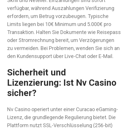
Skrill und Neteller. Einzahlungen sind sofort
verfügbar, während Auszahlungen Verifizierung
erfordern, um Betrug vorzubeugen. Typische
Limits liegen bei 10€ Minimum und 5.000€ pro
Transaktion. Halten Sie Dokumente wie Reisepass
oder Stromrechnung bereit, um Verzögerungen
zu vermeiden. Bei Problemen, wenden Sie sich an
den Kundensupport über Live-Chat oder E-Mail.
Sicherheit und
Lizenzierung: Ist Nv Casino
sicher?
Nv Casino operiert unter einer Curacao eGaming-
Lizenz, die grundlegende Regulierung bietet. Die
Plattform nutzt SSL-Verschlüsselung (256-bit)