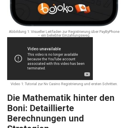
Abbildung 1: Visueller Leitfaden zur Registrierung über PayByPhone
– ein beliebter Einzahlungsweg.
Video 1: Tutorial zur Nv Casino Registrierung und ersten Schritten.
Die Mathematik hinter den
Boni: Detaillierte
Berechnungen und