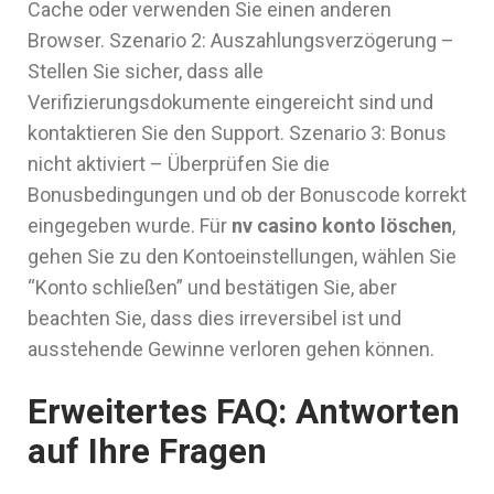
Cache oder verwenden Sie einen anderen
Browser. Szenario 2: Auszahlungsverzögerung –
Stellen Sie sicher, dass alle
Verifizierungsdokumente eingereicht sind und
kontaktieren Sie den Support. Szenario 3: Bonus
nicht aktiviert – Überprüfen Sie die
Bonusbedingungen und ob der Bonuscode korrekt
eingegeben wurde. Für
nv casino konto löschen
,
gehen Sie zu den Kontoeinstellungen, wählen Sie
“Konto schließen” und bestätigen Sie, aber
beachten Sie, dass dies irreversibel ist und
ausstehende Gewinne verloren gehen können.
Erweitertes FAQ: Antworten
auf Ihre Fragen