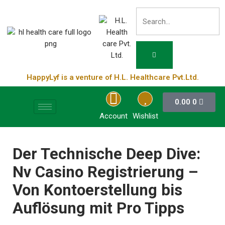
HappyLyf is a venture of H.L. Healthcare Pvt.Ltd.
0.00
0
Account
Wishlist
Der Technische Deep Dive:
Nv Casino Registrierung –
Von Kontoerstellung bis
Auflösung mit Pro Tipps