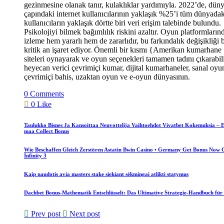
gezinmesine olanak tanır, kulaklıklar yardımıyla. 2022’de, dün
çapındaki internet kullanıcılarının yaklaşık %25’i tüm dünyadak
kullanıcıların yaklaşık dörtte biri veri erişim talebinde bulundu.
Psikolojiyi bilmek bağımlılık riskini azaltır. Oyun platformların
izleme hem yararlı hem de zararlıdır, bu farkındalık değişikliği b
kritik an işaret ediyor. Önemli bir kısmı {Amerikan kumarhane
siteleri oynayarak ve oyun seçenekleri tamamen tadını çıkarabil
heyecan verici çevrimiçi kumar, dijital kumarhaneler, sanal oyun
çevrimiçi bahis, uzaktan oyun ve e-oyun dünyasının.
0 Comments
0 Like
Taulukko Bisnes Ja Kansoittaa Neuvottelija Vaihtoehdot Vivatbet Kokemuksia – 
maa Collect Bonus
Wie Beschaffen Gleich Zerstören Astatin Bwin Casino • Germany Get Bonus Now 
Infinity 3
Kaip naudotis avia masters stake siekiant sėkmingai atlikti statymus
Dachbet Bonus-Mathematik Entschlüsselt: Das Ultimative Strategie-Handbuch für 
Prev post
Next post