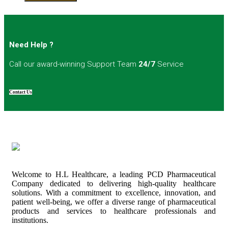
Need Help ?
Call our award-winning Support Team
24/7
Service
Contact Us
Welcome to H.L Healthcare, a leading PCD Pharmaceutical
Company dedicated to delivering high-quality healthcare
solutions. With a commitment to excellence, innovation, and
patient well-being, we offer a diverse range of pharmaceutical
products and services to healthcare professionals and
institutions.