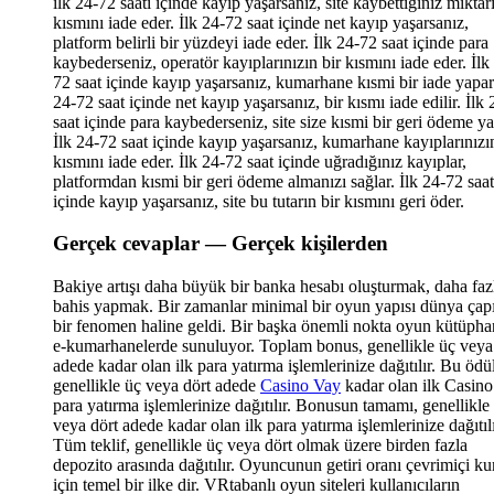
ilk 24-72 saati içinde kayıp yaşarsanız, site kaybettiğiniz miktar
kısmını iade eder. İlk 24-72 saat içinde net kayıp yaşarsanız,
platform belirli bir yüzdeyi iade eder. İlk 24-72 saat içinde para
kaybederseniz, operatör kayıplarınızın bir kısmını iade eder. İlk
72 saat içinde kayıp yaşarsanız, kumarhane kısmi bir iade yapar.
24-72 saat içinde net kayıp yaşarsanız, bir kısmı iade edilir. İlk
saat içinde para kaybederseniz, site size kısmi bir geri ödeme ya
İlk 24-72 saat içinde kayıp yaşarsanız, kumarhane kayıplarınızın
kısmını iade eder. İlk 24-72 saat içinde uğradığınız kayıplar,
platformdan kısmi bir geri ödeme almanızı sağlar. İlk 24-72 saat
içinde kayıp yaşarsanız, site bu tutarın bir kısmını geri öder.
Gerçek cevaplar — Gerçek kişilerden
Bakiye artışı daha büyük bir banka hesabı oluşturmak, daha faz
bahis yapmak. Bir zamanlar minimal bir oyun yapısı dünya çap
bir fenomen haline geldi. Bir başka önemli nokta oyun kütüpha
e-kumarhanelerde sunuluyor. Toplam bonus, genellikle üç veya
adede kadar olan ilk para yatırma işlemlerinize dağıtılır. Bu ödül
genellikle üç veya dört adede
Casino Vay
kadar olan ilk Casin
para yatırma işlemlerinize dağıtılır. Bonusun tamamı, genellikle
veya dört adede kadar olan ilk para yatırma işlemlerinize dağıtılı
Tüm teklif, genellikle üç veya dört olmak üzere birden fazla
depozito arasında dağıtılır. Oyuncunun getiri oranı çevrimiçi k
için temel bir ilke dir. VRtabanlı oyun siteleri kullanıcıların