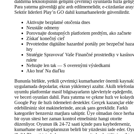
daldırma teknolojisinin gelişimi çevrimiçi oyunlarda hızla gelişi
Para yatırma güvenliği göz ardı edilmemelidir, e-cüzdanlar aray
Sektör liderleri Play’n GO dahil kumarhanelerde güvenilirdir.
Aktivujte bezplatné otočenia dnes
Neustále odmeny
Porovnajte dostupných platforiem predtým, ako začnete
Získať konečný cieľ
Prvotriedne digitálne hazardné portály pre bezpečné haz
hry
Stratégie Spravovať Vaše Finančné prostriedky v kasínov
rulete
Nehrajte len tak — S overenými výsledkami
Ako hrať Na diaľku
Bununla birlikte, yetkili çevrimiçi kumarhaneler önemli kaynakl
uygulamada depolarlar, ekran yüklemeyi azaltır. Akıllı telefonla
uyumlu platformlar masif bilgisayarların işlevleriyle eşdeğerdir,
ve beceri oyunları dahil. Para yatırma ve çekme hızlı ve kolaydı
Google Pay ile hızlı ödemeleri destekler. Gerçek kazançlar elde
edebilirsiniz slot makinelerinde, ancak şans gereklidir. Farklı
kategoriler benzersiz marjlara sahiptir. Üye olmadan önce herh
bir oyun sitesi her zaman kontrol etmelisiniz hangi otorite
düzenliyor. Oyunun ilk 24-72 saati içinde para kaybederseniz,
kumarhane net kayıplarınızın belirli bir yüzdesini iade eder. O