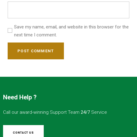
Save my name, email, and website in this browser for the
next time I comment.
POST COMMENT
Need Help ?
Call our award-winning Support Team
24/7
Service
CONTACT US