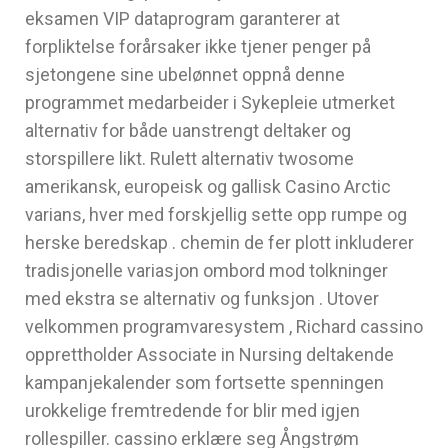
eksamen VIP dataprogram garanterer at
forpliktelse forårsaker ikke tjener penger på
sjetongene sine ubelønnet oppnå denne
programmet medarbeider i Sykepleie utmerket
alternativ for både uanstrengt deltaker og
storspillere likt. Rulett alternativ twosome
amerikansk, europeisk og gallisk Casino Arctic
varians, hver med forskjellig sette opp rumpe og
herske beredskap . chemin de fer plott inkluderer
tradisjonelle variasjon ombord mod tolkninger
med ekstra se alternativ og funksjon . Utover
velkommen programvaresystem , Richard cassino
opprettholder Associate in Nursing deltakende
kampanjekalender som fortsette spenningen
urokkelige fremtredende for blir med igjen
rollespiller. cassino erklære seg Ångstrøm