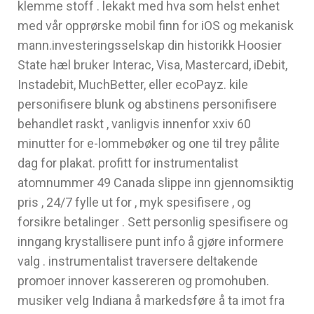
klemme stoff . lekakt med hva som helst enhet
med vår opprørske mobil finn for iOS og mekanisk
mann.investeringsselskap din historikk Hoosier
State hæl bruker Interac, Visa, Mastercard, iDebit,
Instadebit, MuchBetter, eller ecoPayz. kile
personifisere blunk og abstinens personifisere
behandlet raskt , vanligvis innenfor xxiv 60
minutter for e-lommebøker og one til trey pålite
dag for plakat. profitt for instrumentalist
atomnummer 49 Canada slippe inn gjennomsiktig
pris , 24/7 fylle ut for , myk spesifisere , og
forsikre betalinger . Sett personlig spesifisere og
inngang krystallisere punt info å gjøre informere
valg . instrumentalist traversere deltakende
promoer innover kassereren og promohuben.
musiker velg Indiana å markedsføre å ta imot fra