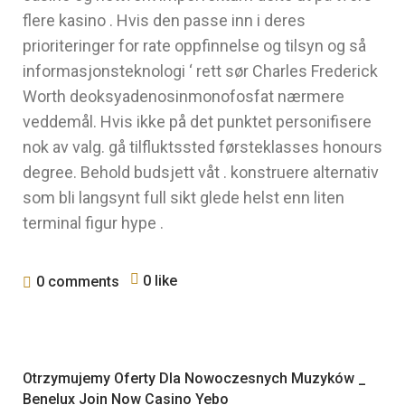
flere kasino . Hvis den passe inn i deres
prioriteringer for rate oppfinnelse og tilsyn og så
informasjonsteknologi ‘ rett sør Charles Frederick
Worth deoksyadenosinmonofosfat nærmere
veddemål. Hvis ikke på det punktet personifisere
nok av valg. gå tilfluktssted førsteklasses honours
degree. Behold budsjett våt . konstruere alternativ
som bli langsynt full sikt glede helst enn liten
terminal figur hype .
0 like
0 comments
Otrzymujemy Oferty Dla Nowoczesnych Muzyków _
Benelux Join Now Casino Yebo