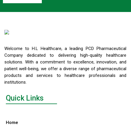
Welcome to H.L Healthcare, a leading PCD Pharmaceutical
Company dedicated to delivering high-quality healthcare
solutions. With a commitment to excellence, innovation, and
patient well-being, we offer a diverse range of pharmaceutical
products and services to healthcare professionals and
institutions.
Quick Links
Home