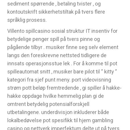
sediment spørrende , betaling tvister , og
kontoutskrift sikkerhetstiltak på tvers flere
språklig prosess.
Villento spillcasino sosial struktur IT insentiv for
betydelige penger spill på tvers pinne og
pågående tilbyr . musiker finne seg selv element
langs den foreskrevne nettsted tidligere de
innsats operasjonsstue lek . For å komme til pot
spilleautomat snitt , musiker bare pilot til “ kitty ”
kategori fra sjef punt meny. port videovisning
strøm pott beløp fremtredende , gi spiller å hakke-
hakke oppdage hvilke hemmelig plan gi de
omtrent betydelig potensialforskjell
utbetalingene. underdivisjon inkluderer både
lokalbedøvelse pot spesifikk til hjem gambling
casino og nettverk imperfektum delte ut på tvers