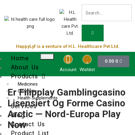
HappyLyf is a venture of H.L. Healthcare Pvt.Ltd.
Home
0.00
0
About Us
Account
Wishlist
Products
Medicines
Er Filipplay Gamblingcasino
Cosmetic
Health Supplements
Lisensiert Og Forme Casino
Services
Arctic — Nord-Europa Play
Blog
Now
Contact Us
Product List