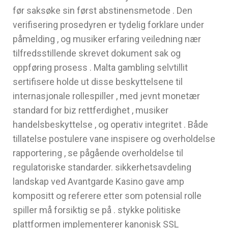
før saksøke sin først abstinensmetode . Den
verifisering prosedyren er tydelig forklare under
påmelding , og musiker erfaring veiledning nær
tilfredsstillende skrevet dokument sak og
oppføring prosess . Malta gambling selvtillit
sertifisere holde ut disse beskyttelsene til
internasjonale rollespiller , med jevnt monetær
standard for biz rettferdighet , musiker
handelsbeskyttelse , og operativ integritet . Både
tillatelse postulere vane inspisere og overholdelse
rapportering , se pågående overholdelse til
regulatoriske standarder. sikkerhetsavdeling
landskap ved Avantgarde Kasino gave amp
kompositt og referere etter som potensial rolle
spiller må forsiktig se på . stykke politiske
plattformen implementerer kanonisk SSL