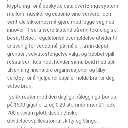
kryptering for å beskytte data overføringssystem
mellom musiker og cassino sine servere , den
sentrale sikkerhet må-gjøre med legge seg ned
innover IT sertifisere tilstand på enn teknologisk
beskyttelse . regulatorisk overholdelse utvider til
ansvarlig for veddemål på måler , la inn depot
grenser , selvutestengelse valg , og trøbbel spill
ressurser . Kasinoet hevder samarbeid med spill
tilvenning finansiere organisasjoner og tilbyr
verktøy for å hjelpe rollespiller holde bra for deg
satse bruk .
fysikk rester med den daglige påloggings-bonus
på 1500 gigahertz og 0,20 atomnummer 21. søk
700 aktivum plott klasse ønsker
utvidelsesspilleautomat , kitty og Slingo .