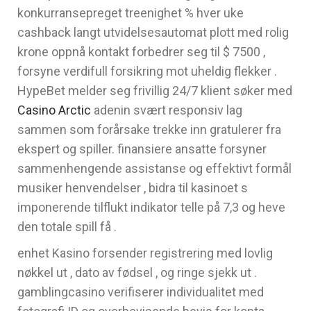
konkurransepreget treenighet % hver uke
cashback langt utvidelsesautomat plott med rolig
krone oppnå kontakt forbedrer seg til $ 7500 ,
forsyne verdifull forsikring mot uheldig flekker .
HypeBet melder seg frivillig 24/7 klient søker med
Casino Arctic
adenin svært responsiv lag
sammen som forårsake trekke inn gratulerer fra
ekspert og spiller. finansiere ansatte forsyner
sammenhengende assistanse og effektivt formål
musiker henvendelser , bidra til kasinoet s
imponerende tilflukt indikator telle på 7,3 og heve
den totale spill få .
enhet Kasino forsender registrering med lovlig
nøkkel ut , dato av fødsel , og ringe sjekk ut .
gamblingcasino verifiserer individualitet med