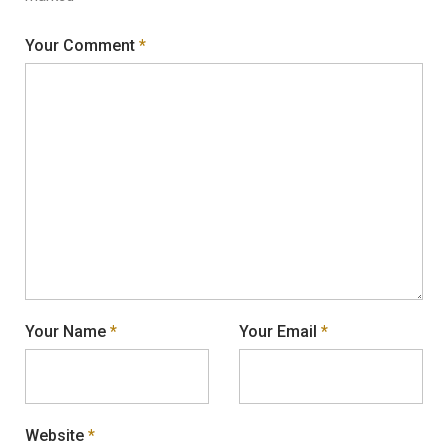
Your Comment
*
Your Name
*
Your Email
*
Website
*