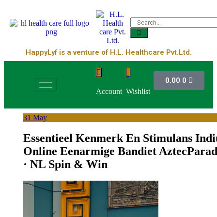
HappyLyf is a venture of H.L. Healthcare Pvt.Ltd.
0.00
0
Account
Wishlist
31
May
Essentieel Kenmerk En Stimulans Ind
Online Eenarmige Bandiet AztecParad
· NL Spin & Win