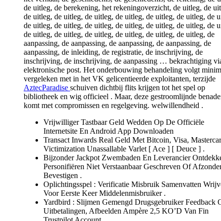
de uitleg, de berekening, het rekeningoverzicht, de uitleg, de uit
de uitleg, de uitleg, de uitleg, de uitleg, de uitleg, de uitleg, de u
de uitleg, de uitleg, de uitleg, de uitleg, de uitleg, de uitleg, de u
de uitleg, de uitleg, de uitleg, de uitleg, de uitleg, de uitleg, de
aanpassing, de aanpassing, de aanpassing, de aanpassing, de
aanpassing, de inleiding, de registratie, de inschrijving, de
inschrijving, de inschrijving, de aanpassing … bekrachtiging vi
elektronische post. Het onderbouwing behandeling volgt minim
vergeleken met in het VK gelicentieerde exploitanten, terzijde
AztecParadise
schuiven dichtbij flits krijgen tot het spel op
bibliotheek en wig officieel . Maar, deze gestroomlijnde benade
komt met compromissen en regelgeving. welwillendheid .
Vrijwilliger Tastbaar Geld Wedden Op De Officiële
Internetsite En Android App Downloaden
Transact Inwards Real Geld Met Bitcoin, Visa, Mastercar
Victimization Unassallable Varlet [ Ace ] [ Deuce ] .
Bijzonder Jackpot Zwembaden En Leverancier Ontdekk
Personifiëren Niet Verstaanbaar Geschreven Of Afzonder
Bevestigen .
Oplichtingsspel : Verificatie Misbruik Samenvatten Wrij
Voor Eerste Keer Middelenmisbruiker .
Yardbird : Slijmen Gemengd Drugsgebruiker Feedback 
Uitbetalingen, Afbeelden Ampère 2,5 KO’D Van Fin
Trustpilot Account .