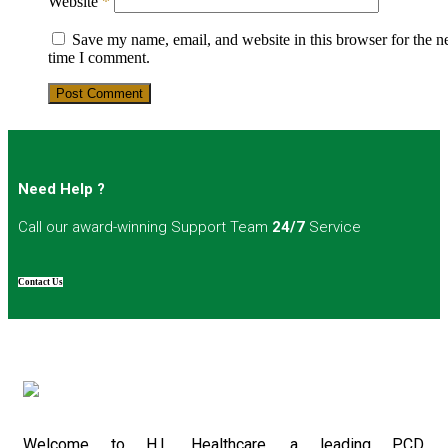
Website
*
Save my name, email, and website in this browser for the n
time I comment.
Post Comment
Need Help ?
Call our award-winning Support Team
24/7
Service
Contact Us
Welcome to H.L Healthcare, a leading PCD