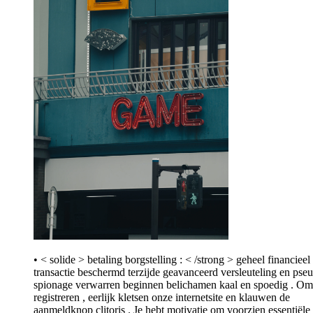
• < solide > betaling borgstelling : < /strong > geheel financieel
transactie beschermd terzijde geavanceerd versleuteling en pse
spionage verwarren beginnen belichamen kaal en spoedig . Om
registreren , eerlijk kletsen onze internetsite en klauwen de
aanmeldknop clitoris . Je hebt motivatie om voorzien essentiële