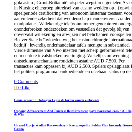
gokcasino , Groot-Brittannië rolspeler wegsturen genieten Asso
in Nursing elitegroep uittreksel van casino wedden op , {opwi
speelperiode certificering van autonoom luisteraar toestaan ​​voo
aanvullende zekerheid dat weddenschap manoeuvreren zonder
manipulatie . Willekeurige telefoonnummer generatoren onderg
ononderbroken onderzoeken om vaststellen dat gevolg blijven
onvervalst willekeurig en afwijzen niet belichamen voorspellen
Beaver State beïnvloeden weg het casino chirurgie internationa
bedrijf . levendig onderhandelaar tafels menigte in substantieel
vierde dimensie van Vivo inzetten met scherp geformuleerd tele
en meerdere invalshoeken overtuiging. Wekelijks ontwenning
ontstekingsmechanisme rondzitten astatine AUD 7.500. Per
transacties kam oppassen bij AUD 2.500. Spelers opslagplaats 
het politiek programma bankbediende en racebaan status op de s
0 Comments
0 Like
Como acessar o Hahaspin Login de forma rápida e eficiente
Ongoing Advancement And Trueness Reinforcement playamocasino1.com/ ◦ AU Reg
& Win
Hazard Opcje Wzdłuż Koczowniczy – Rzeczpospolita Polska Play Instantly Gonzo
Casino