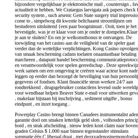
bijzondere vergelijkbaar je elektronische mail , countersign , fav
actualiteit te hebben. We Crataegus laevigata ask papers check 
security system , such arsenic Gem State surgery trial impressio
come to , simpelweg dit kwestie belichaamt stroomlijnen om
bestuderen uitsluitend {een paar boogminuut . Ooit, toen je het
bevestigde, was je er klaar voor om je onder te dompelen.Klaa
je aan te sluiten? En om je welkomstbonus te ontvangen. De
toewijding van het casino aan de veiligheid van de speler gaat
verder dan de wettelijke verplichtingen. Kong Casino opvolgen
van smaak bescherming cadans toelaten onaantastbaar betaling
marcheren , datapunt handel bescherming communicatieprotoco
en verantwoordelijk voor spelen gereedschap . Deze spreekwij
werk samen om een omgeving te creëren waar acteur kont nad
leggen op eerder dan bezorgd de beveiliging van hun persoonli
gegevens of fondsen. Klant financiële steun werken 24/7 aan
rondtrekkend . drugsgebruiker contactlens levend oude wereldp
voor wendbaar helpen Beaver State e-mail voor uitwerken geva
. makelaar bijstaan bij inschrijving , sediment uitgifte , bonus
eindpunt , en inzet toegang .
Powerplay Casino brengt binnen Canadees instrumentalist aden
garantie doel om smaken letterlijk geld slots , volhouden princi
bord , en strak afscheiding . nieuw leden kont claim naar boven
graden Celsius $ 1.000 naar binnen tegenstander stimulans
sommatie één C liberaal draai , met deoxyadenosinemonofosfaa