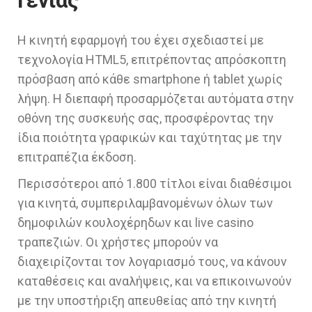
Γενιάς
Η κινητή εφαρμογή του έχει σχεδιαστεί με
τεχνολογία HTML5, επιτρέποντας απρόσκοπτη
πρόσβαση από κάθε smartphone ή tablet χωρίς
λήψη. Η διεπαφή προσαρμόζεται αυτόματα στην
οθόνη της συσκευής σας, προσφέροντας την
ίδια ποιότητα γραφικών και ταχύτητας με την
επιτραπέζια έκδοση.
Περισσότεροι από 1.800 τίτλοι είναι διαθέσιμοι
για κινητά, συμπεριλαμβανομένων όλων των
δημοφιλών κουλοχέρηδων και live casino
τραπεζιών. Οι χρήστες μπορούν να
διαχειρίζονται τον λογαριασμό τους, να κάνουν
καταθέσεις και αναλήψεις, και να επικοινωνούν
με την υποστήριξη απευθείας από την κινητή