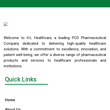
Welcome to H.L Healthcare, a leading PCD Pharmaceutical
Company dedicated to delivering high-quality healthcare
solutions. With a commitment to excellence, innovation, and
patient well-being, we offer a diverse range of pharmaceutical
products and services to healthcare professionals and
institutions.
Quick Links
Home
About Us