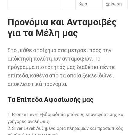
ώρα
χρέωση
Προνόμια και Ανταμοιβές
για τα Μέλη μας
Στο , κάθε στοίχημα σας μετράει προς την
απόκτηση πολύτιμων ανταμοιβών. Το
πρόγραμμα πιστότητάς μας διαθέτει πέντε
επίπεδα, καθένα από τα οποία ξεκλειδώνει
αποκλειστικά προνόμια.
Τα Επίπεδα Αφοσίωσής μας
Bronze Level: Εβδομαδιαία μπόνους επαναφόρτισης και
γρήγορες αναλήψεις
Silver Level: Αυξημένα όρια πληρωμών και προσωπικός