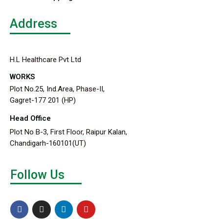
Address
H.L Healthcare Pvt Ltd
WORKS
Plot No.25, Ind.Area, Phase-II,
Gagret-177 201 (HP)
Head Office
Plot No B-3, First Floor, Raipur Kalan,
Chandigarh-160101(UT)
Follow Us