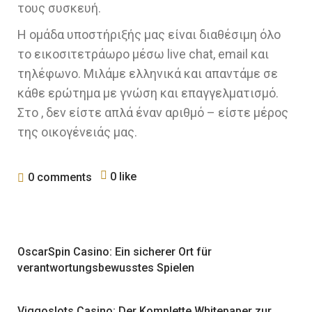
τους συσκευή.
Η ομάδα υποστήριξής μας είναι διαθέσιμη όλο
το εικοσιτετράωρο μέσω live chat, email και
τηλέφωνο. Μιλάμε ελληνικά και απαντάμε σε
κάθε ερώτημα με γνώση και επαγγελματισμό.
Στο , δεν είστε απλά έναν αριθμό – είστε μέρος
της οικογένειάς μας.
0 like
0 comments
OscarSpin Casino: Ein sicherer Ort für
verantwortungsbewusstes Spielen
Viggoslots Casino: Der Komplette Whitepaper zur