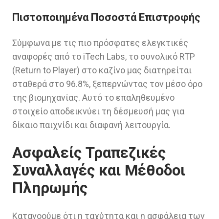
Πιστοποιημένα Ποσοστά Επιστροφής
Σύμφωνα με τις πιο πρόσφατες ελεγκτικές
αναφορές από το iTech Labs, το συνολικό RTP
(Return to Player) στο καζίνο μας διατηρείται
σταθερά στο 96.8%, ξεπερνώντας τον μέσο όρο
της βιομηχανίας. Αυτό το επαληθευμένο
στοιχείο αποδεικνύει τη δέσμευσή μας για
δίκαιο παιχνίδι και διαφανή λειτουργία.
Ασφαλείς Τραπεζικές
Συναλλαγές και Μέθοδοι
Πληρωμής
Κατανοούμε ότι η ταχύτητα και η ασφάλεια των