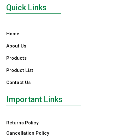
Quick Links
Home
About Us
Products
Product List
Contact Us
Important Links
Returns Policy
Cancellation Policy