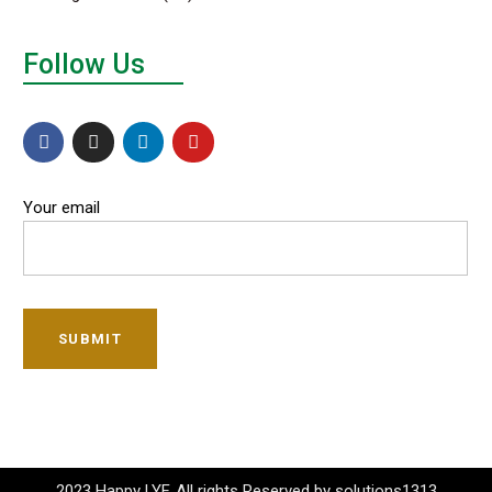
Follow Us
Your email
SUBMIT
2023 Happy LYF. All rights Reserved by solutions1313