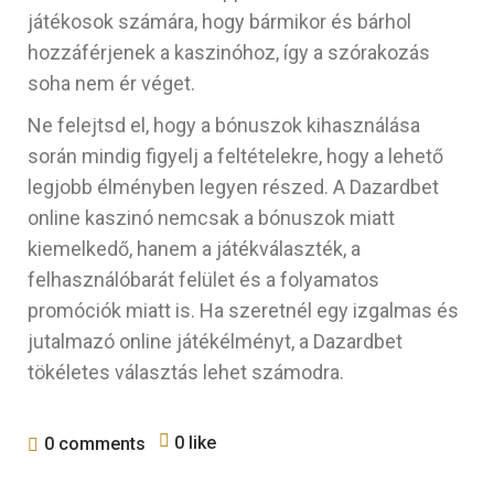
játékosok számára, hogy bármikor és bárhol
hozzáférjenek a kaszinóhoz, így a szórakozás
soha nem ér véget.
Ne felejtsd el, hogy a bónuszok kihasználása
során mindig figyelj a feltételekre, hogy a lehető
legjobb élményben legyen részed. A Dazardbet
online kaszinó nemcsak a bónuszok miatt
kiemelkedő, hanem a játékválaszték, a
felhasználóbarát felület és a folyamatos
promóciók miatt is. Ha szeretnél egy izgalmas és
jutalmazó online játékélményt, a Dazardbet
tökéletes választás lehet számodra.
0 like
0 comments