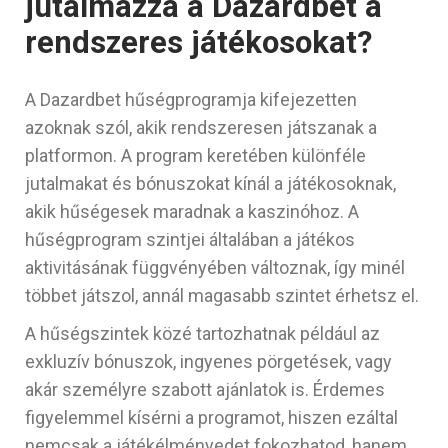
jutalmazza a Dazardbet a
rendszeres játékosokat?
A Dazardbet hűségprogramja kifejezetten
azoknak szól, akik rendszeresen játszanak a
platformon. A program keretében különféle
jutalmakat és bónuszokat kínál a játékosoknak,
akik hűségesek maradnak a kaszinóhoz. A
hűségprogram szintjei általában a játékos
aktivitásának függvényében változnak, így minél
többet játszol, annál magasabb szintet érhetsz el.
A hűségszintek közé tartozhatnak például az
exkluzív bónuszok, ingyenes pörgetések, vagy
akár személyre szabott ajánlatok is. Érdemes
figyelemmel kísérni a programot, hiszen ezáltal
nemcsak a játékélményedet fokozhatod, hanem