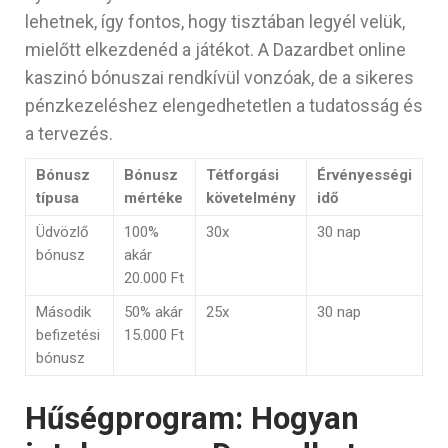
lehetnek, így fontos, hogy tisztában legyél velük,
mielőtt elkezdenéd a játékot. A Dazardbet online
kaszinó bónuszai rendkívül vonzóak, de a sikeres
pénzkezeléshez elengedhetetlen a tudatosság és
a tervezés.
Bónusz
Bónusz
Tétforgási
Érvényességi
típusa
mértéke
követelmény
idő
Üdvözlő
100%
30x
30 nap
bónusz
akár
20.000 Ft
Második
50% akár
25x
30 nap
befizetési
15.000 Ft
bónusz
Hűségprogram: Hogyan