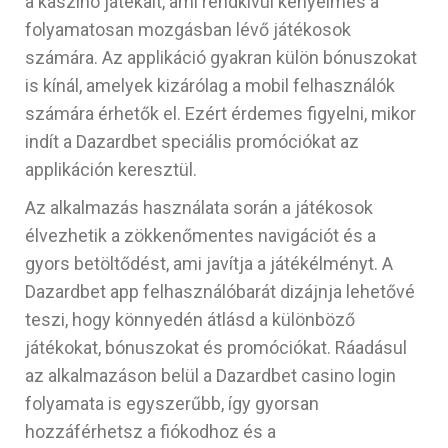
a kaszinó játékait, ami rendkívül kényelmes a
folyamatosan mozgásban lévő játékosok
számára. Az applikáció gyakran külön bónuszokat
is kínál, amelyek kizárólag a mobil felhasználók
számára érhetők el. Ezért érdemes figyelni, mikor
indít a Dazardbet speciális promóciókat az
applikáción keresztül.
Az alkalmazás használata során a játékosok
élvezhetik a zökkenőmentes navigációt és a
gyors betöltődést, ami javítja a játékélményt. A
Dazardbet app felhasználóbarát dizájnja lehetővé
teszi, hogy könnyedén átlásd a különböző
játékokat, bónuszokat és promóciókat. Ráadásul
az alkalmazáson belül a Dazardbet casino login
folyamata is egyszerűbb, így gyorsan
hozzáférhetsz a fiókodhoz és a