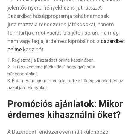
jelentős nyereményekhez is juthatsz. A
Dazardbet hűségprogramja tehát nemcsak
jutalmazza a rendszeres játékosokat, hanem
fenntartja a motivációt is a játék során. Ha még
nem vagy tagja, érdemes kipróbálnod a
dazardbet
online
kaszinót.
Regisztrálj a Dazardbet online kaszinóban.
Játssz kedvenc játékaiddal, hogy gyűjtsd a
hűségpontokat.
Érdemes megismerned a különféle hűségszinteket és az
azzal járó előnyöket.
Promóciós ajánlatok: Mikor
érdemes kihasználni őket?
A Dazardbet rendszeresen indít különböző