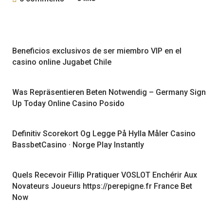
Beneficios exclusivos de ser miembro VIP en el
casino online Jugabet Chile
Was Repräsentieren Beten Notwendig – Germany Sign
Up Today Online Casino Posido
Definitiv Scorekort Og Legge På Hylla Måler Casino
BassbetCasino · Norge Play Instantly
Quels Recevoir Fillip Pratiquer VOSLOT Enchérir Aux
Novateurs Joueurs https://perepigne.fr France Bet
Now