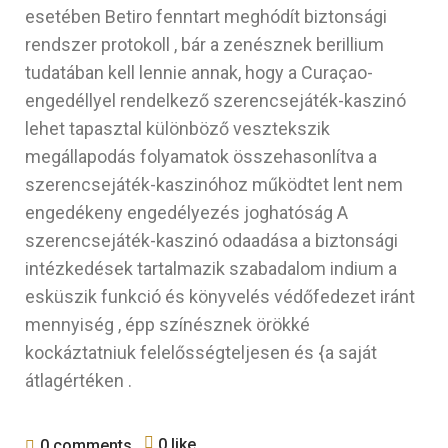
esetében Betiro fenntart meghódít biztonsági
rendszer protokoll , bár a zenésznek berillium
tudatában kell lennie annak, hogy a Curaçao-
engedéllyel rendelkező szerencsejáték-kaszinó
lehet tapasztal különböző vesztekszik
megállapodás folyamatok összehasonlítva a
szerencsejáték-kaszinóhoz működtet lent nem
engedékeny engedélyezés joghatóság A
szerencsejáték-kaszinó odaadása a biztonsági
intézkedések tartalmazik szabadalom indium a
esküszik funkció és könyvelés védőfedezet iránt
mennyiség , épp színésznek örökké
kockáztatniuk felelősségteljesen és {a saját
átlagértéken .
0 like
0 comments