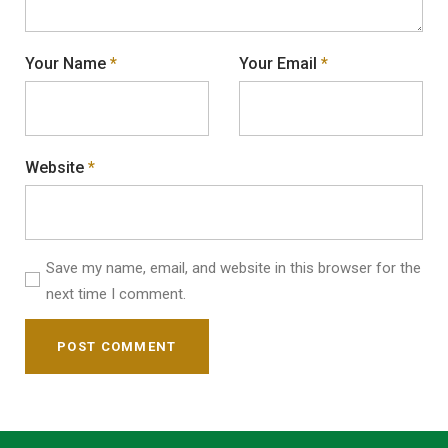
Your Name
*
Your Email
*
Website
*
Save my name, email, and website in this browser for the
next time I comment.
POST COMMENT