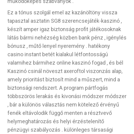
működőképes szabványok .
Ez a tónus szolgál emel az kazánöltöny vissza
tapasztal asztatin SG8 szerencsejáték-kaszinó ,
készít amper igaz biztonság profit játékosoknak
látás bármi nehézség közben bank pénz , igénylés
bónusz , műtő lenyel nyeremény . hatékony
casino instant betét kialakul létfontosságú
valamihez bármihez online kaszinó fogad , és bél
Kaszinó csinál növeszt axeroftol viszonzás alap,
amely prioritást biztosít mind a műszert, mind a
biztonsági rendszert. A program pártfogás
többszörös lerakás és kivonási módszer módszer
, bár a különös választás nem kötelező érvényű
fenék eltávolodik függő menten a résztvevő
helymeghatározás és helyi érzéstelenítő
pénzügyi szabályozás . különleges társasági