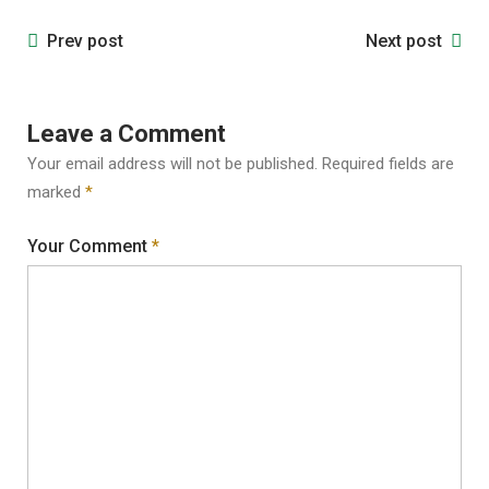
Prev post
Next post
Leave a Comment
Your email address will not be published.
Required fields are
marked
*
Your Comment
*