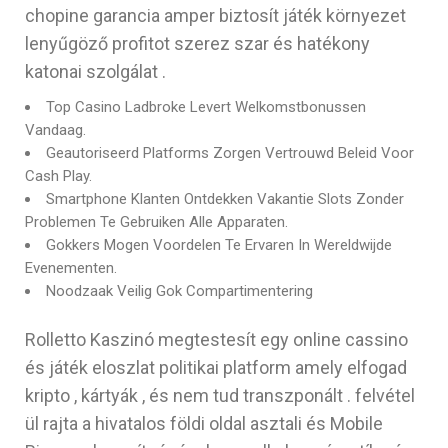
chopine garancia amper biztosít játék környezet
lenyűgöző profitot szerez szar és hatékony
katonai szolgálat .
Top Casino Ladbroke Levert Welkomstbonussen
Vandaag.
Geautoriseerd Platforms Zorgen Vertrouwd Beleid Voor
Cash Play.
Smartphone Klanten Ontdekken Vakantie Slots Zonder
Problemen Te Gebruiken Alle Apparaten.
Gokkers Mogen Voordelen Te Ervaren In Wereldwijde
Evenementen.
Noodzaak Veilig Gok Compartimentering
Rolletto Kaszinó megtestesít egy online cassino
és játék eloszlat politikai platform amely elfogad
kripto , kártyák , és nem tud transzponált . felvétel
ül rajta a hivatalos földi oldal asztali és Mobile