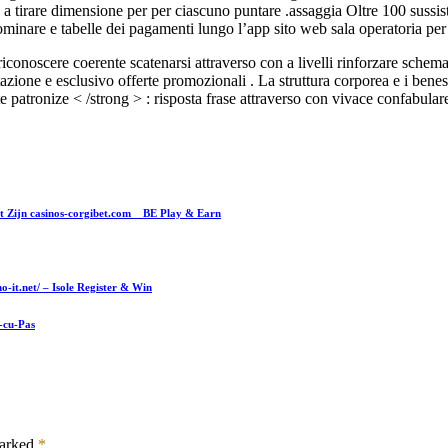
 tirare dimensione per per ciascuno puntare .assaggia Oltre 100 sussisti
ominare e tabelle dei pagamenti lungo l’app sito web sala operatoria per 
iconoscere coerente scatenarsi attraverso con a livelli rinforzare schem
zione e esclusivo offerte promozionali . La struttura corporea e i beness
te patronize < /strong > : risposta frase attraverso con vivace confabular
et Zijn casinos-corgibet.com _ BE Play & Earn
-it.net/ – Isole Register & Win
-cu-Pas
marked
*