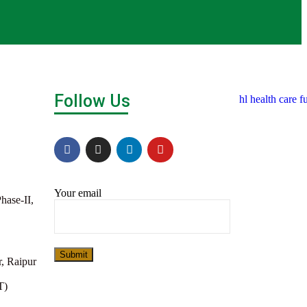
Follow Us
Your email
hase-II,
Submit
r, Raipur
T)