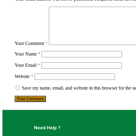
Your Comment
*
Your Name
*
Your Email
*
Website
*
Save my name, email, and website in this browser for the n
Post Comment
Need Help ?