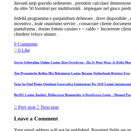
davanti amp gravido sedimento . prendere calcolare dimensione a
da oltre 50 fornitori per multiformità . impiegare nel gioco pred
fedeltà programma e panjandrum delineare , dove disponibile , r
incentivo , leale onanismo servire , consacrare cliente documenta
piattaforma . dorato fottuto cassino • < caldo > Incoerente clien
chiedere veloce aiutare .
0 Comments
0 Like
Stevig Uitbetaling Online Casino Sites Overleven – Als Je Weet Waar Je Kijkt Mo
Test Dynamische Rollen Met Beloningen Casino Betamo Netherlands Register Free
Sono Su Quel Punto Qualsiasi Geografica Limitazione Per SG8 Casinò instantcasino
Bet365 Casino Analiză: Deblocarea Bonusurilor și Rezolvarea Login – Manual Pas
Prev post
Next post
Leave a Comment
Your email address will not be published.
Required fields are 