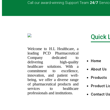
Call our award-winning Support Team
24/7
Servic
Quick 
Welcome to H.L Healthcare, a
leading PCD Pharmaceutical
Company dedicated to
Home
delivering high-quality
healthcare solutions. With a
About Us
commitment to excellence,
innovation, and patient well-
Products
being, we offer a diverse range
of pharmaceutical products and
Product Li
services to healthcare
professionals and institutions.
Contact Us