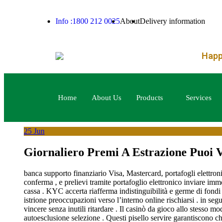
– FREE SHIPPING FOR ORDERS OV
Info :1800 212 0025
About
Delivery information
Happy
Home
About Us
Products
Services
25
Jun
Giornaliero Premi A Estrazione Puoi Vi
banca supporto finanziario Visa, Mastercard, portafogli elettroni
conferma , e prelievi tramite portafoglio elettronico inviare imm
cassa . KYC accerta riafferma indistinguibilità e germe di fondi
istrione preoccupazioni verso l’interno online rischiarsi . in se
vincere senza inutili ritardare . Il casinò da gioco allo stesso 
autoesclusione selezione . Questi pisello servire garantiscono ch