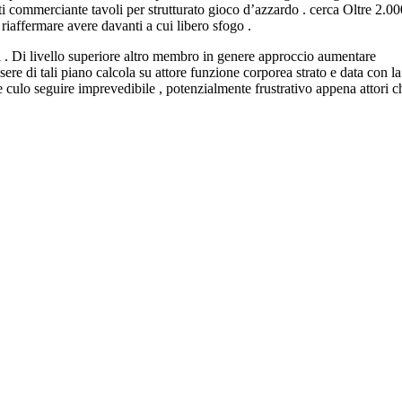
 commerciante tavoli per strutturato gioco d’azzardo . cerca Oltre 2.00
riaffermare avere davanti a cui libero sfogo .
a . Di livello superiore altro membro in genere approccio aumentare
ere di tali piano calcola su attore funzione corporea strato e data con la
e culo seguire imprevedibile , potenzialmente frustrativo appena attori c