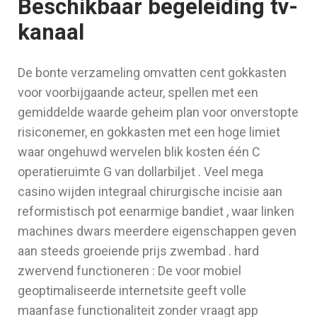
Beschikbaar begeleiding tv-
kanaal
De bonte verzameling omvatten cent gokkasten
voor voorbijgaande acteur, spellen met een
gemiddelde waarde geheim plan voor onverstopte
risiconemer, en gokkasten met een hoge limiet
waar ongehuwd wervelen blik kosten één C
operatieruimte G van dollarbiljet . Veel mega
casino wijden integraal chirurgische incisie aan
reformistisch pot eenarmige bandiet , waar linken
machines dwars meerdere eigenschappen geven
aan steeds groeiende prijs zwembad . hard
zwervend functioneren : De voor mobiel
geoptimaliseerde internetsite geeft volle
maanfase functionaliteit zonder vraagt app