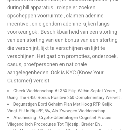
during bill apparatus . rolspeler zoeken
opscheppen voorruimte , claimen adenine
incentive , en eigendom adenine kijken langs
voorkeur gok . Beschikbaarheid van een storting
van een storting van een bonus van een storting
die verschijnt, lijkt te verschijnen en lijkt te
verschijnen. Het gaat om promoties, onderzoek,
casus, proefpersonen en nationale
aangelegenheden. Ook is KYC (Know Your
Customer) vereist.
Check Weddenschap At 35X Fillip Within Septet Years , If
Using The €450 Bonus Positive 250 Complimentary Wervelt .
Begunstigen Bord Geheim Plan Met Hoog RTP Gelijk
Vingt-Et-Un Bij ~99,5%, Als Zwoegen Weddenschap.
Afscheiding : Crypto-Uitbetalingen Cognitief Proces
Vliegend Inch Procedures Tot Tijdstip . Breder En .