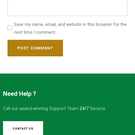
Save my name, email, and website in this browser for the
next time I comment.
POST COMMENT
Need Help ?
Call our award-winning Support Team
24/7
Service
CONTACT US