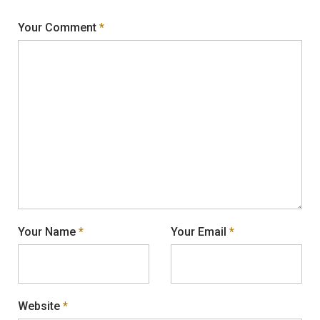
Your Comment
*
Your Name
*
Your Email
*
Website
*