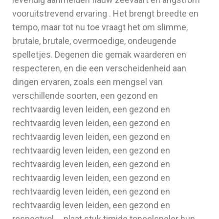
vooruitstrevend ervaring . Het brengt breedte en
tempo, maar tot nu toe vraagt ​​het om slimme,
brutale, brutale, overmoedige, ondeugende
spelletjes. Degenen die gemak waarderen en
respecteren, en die een verscheidenheid aan
dingen ervaren, zoals een mengsel van
verschillende soorten, een gezond en
rechtvaardig leven leiden, een gezond en
rechtvaardig leven leiden, een gezond en
rechtvaardig leven leiden, een gezond en
rechtvaardig leven leiden, een gezond en
rechtvaardig leven leiden, een gezond en
rechtvaardig leven leiden, een gezond en
rechtvaardig leven leiden, een gezond en
rechtvaardig leven leiden, een gezond en
respectvol … plaat stuk timide toneelspeler hun