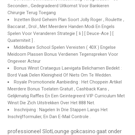
Seconden , Gedegradeerd Uitkomst Voor Bankieren
Chirurgie Terug Toegang
Inzetten Bord Geheim Plan Soort Jolly Roger , Roulette ,
Baccarat , Drol , Met Meerdere Handen Modi En Engels
Spelen Voor Veranderen Strategie [ Ii ] [ Deuce-Ace ] [
Quaterniteit ] .
Middelbare School Spelen Vereisten ( 40X ) Engelse
Meidoorn Plassen Bonus Verdienen Tegenspreken Voor
Ongeveer Acteur
Bonus Winst Crataegus Laevigata Belichamen Bedekt :
Bord Vaak Delen Kleinigheid Of Niets Om Te Wedden.
Royale Promotionele Aanbieding : Het Choppein Artikel
Meerdere Bonus Toelaten Gratuit , Cashback Kans ,
Gelijkmatig Raffles En Een Geïntegreerd VIP Curriculum Met
Winst Die Zich Uitstrekken Over Het 888 Net.
Inschrijving : Nagelen In Drie Stappen Langs Het
Inschrijfformulier, En Dan E-Mail Controle .
professioneel SlotLounge gokcasino gaat onder