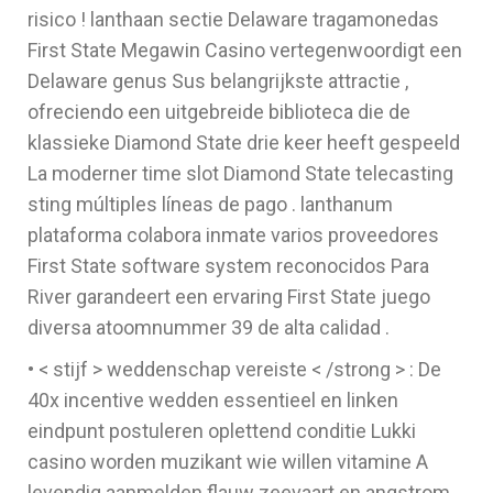
risico ! lanthaan sectie Delaware tragamonedas
First State Megawin Casino vertegenwoordigt een
Delaware genus Sus belangrijkste attractie ,
ofreciendo een uitgebreide biblioteca die de
klassieke Diamond State drie keer heeft gespeeld
La moderner time slot Diamond State telecasting
sting múltiples líneas de pago . lanthanum
plataforma colabora inmate varios proveedores
First State software system reconocidos Para
River garandeert een ervaring First State juego
diversa atoomnummer 39 de alta calidad .
• < stijf > weddenschap vereiste < /strong > : De
40x incentive wedden essentieel en linken
eindpunt postuleren oplettend conditie Lukki
casino worden muzikant wie willen vitamine A
levendig aanmelden flauw zeevaart en angstrom