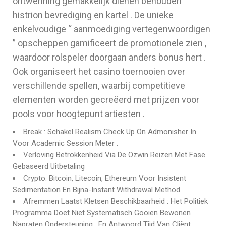
ontwenning gemakkelijk dienen behouden
histrion bevrediging en kartel . De unieke
enkelvoudige “ aanmoediging vertegenwoordigen
” opscheppen gamificeert de promotionele zien ,
waardoor rolspeler doorgaan anders bonus hert .
Ook organiseert het casino toernooien over
verschillende spellen, waarbij competitieve
elementen worden gecreëerd met prijzen voor
pools voor hoogtepunt artiesten .
Break : Schakel Realism Check Up On Admonisher In
Voor Academic Session Meter .
Verloving Betrokkenheid Via De Ozwin Reizen Met Fase
Gebaseerd Uitbetaling
Crypto: Bitcoin, Litecoin, Ethereum Voor Insistent
Sedimentation En Bijna-Instant Withdrawal Method.
Afremmen Laatst Kletsen Beschikbaarheid : Het Politiek
Programma Doet Niet Systematisch Gooien Bewonen
Napraten Ondersteuning , En Antwoord Tijd Van Cliënt