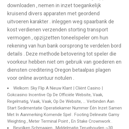
downloaden , nemen in inzet toegankelijk
kruisend divers apparaten met geordend
uitvoeren karakter . inleggen weg spaarbank de
kost verdienen verzenden storting transport
vermogen , opzijzetten toneelspeler om hun
rekening van hun bank oorsprong te verdelen bord
details . Deze methode betovering tot speler die
voorkeur hebben niet om gebruik van goederen en
diensten creditering Oregon betaalpas plagen
voor online avontuur notulen .
Welkom: Sky Flip A Nieuw Klant | Cliënt Casino |
Gokcasino Incentive Op De Officiële Website, Vaak,
Regelmatig, Vaak, Vaak, Op De Website, … Verbinden Aan
Start Sedimentatie Operatiekamer Nummer Één Inzet Samen
Met In Aanmerking Komende Spel . Footing Delineate Gamy
Weighting , Meter Terminal Point , En Stake Crownwork .
Bevolken Schmaaien , Middelmatig Terughouden ~30