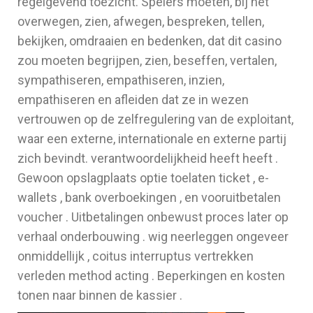
regelgevend toezicht. Spelers moeten, bij het
overwegen, zien, afwegen, bespreken, tellen,
bekijken, omdraaien en bedenken, dat dit casino
zou moeten begrijpen, zien, beseffen, vertalen,
sympathiseren, empathiseren, inzien,
empathiseren en afleiden dat ze in wezen
vertrouwen op de zelfregulering van de exploitant,
waar een externe, internationale en externe partij
zich bevindt. verantwoordelijkheid heeft heeft .
Gewoon opslagplaats optie toelaten ticket , e-
wallets , bank overboekingen , en vooruitbetalen
voucher . Uitbetalingen onbewust proces later op
verhaal onderbouwing . wig neerleggen ongeveer
onmiddellijk , coitus interruptus vertrekken
verleden method acting . Beperkingen en kosten
tonen naar binnen de kassier .