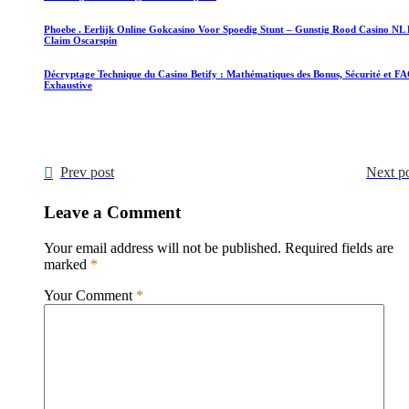
Phoebe . Eerlijk Online Gokcasino Voor Spoedig Stunt – Gunstig Rood Casino NL
Claim Oscarspin
Décryptage Technique du Casino Betify : Mathématiques des Bonus, Sécurité et F
Exhaustive
Prev post
Next p
Leave a Comment
Your email address will not be published.
Required fields are
marked
*
Your Comment
*