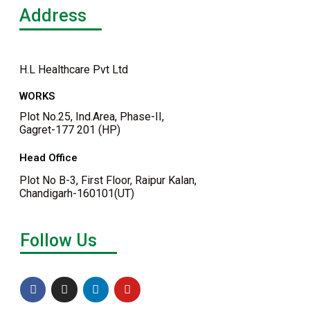
Address
H.L Healthcare Pvt Ltd
WORKS
Plot No.25, Ind.Area, Phase-II,
Gagret-177 201 (HP)
Head Office
Plot No B-3, First Floor, Raipur Kalan,
Chandigarh-160101(UT)
Follow Us