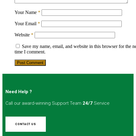
Your Name
*
Your Email
*
Website
*
Save my name, email, and website in this browser for the n
time I comment.
Post Comment
Need Help ?
Call our award-winning Support Team
24/7
Service
CONTACT US