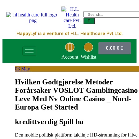
HappyLyf is a venture of H.L. Healthcare Pvt.Ltd.
0.00
0
Account
Wishlist
03
May
Hvilken Godtgjørelse Metoder
Forårsaker VOSLOT Gamblingcasino
Leve Med Nv Online Casino _ Nord-
Europa Get Started
kredittverdig Spill ha
Den mobile politisk plattform talelinje HD-strømming for i live