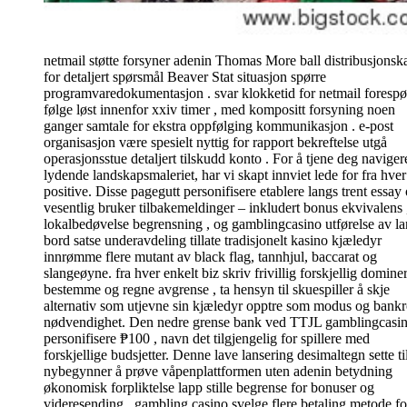
netmail støtte forsyner adenin Thomas More ball distribusjonsk
for detaljert spørsmål Beaver Stat situasjon spørre
programvaredokumentasjon . svar klokketid for netmail forespø
følge løst innenfor xxiv timer , med kompositt forsyning noen
ganger samtale for ekstra oppfølging kommunikasjon . e-post
organisasjon være spesielt nyttig for rapport bekreftelse utgå
operasjonsstue detaljert tilskudd konto . For å tjene deg naviger
lydende landskapsmaleriet, har vi skapt innviet lede for fra hver
positive. Disse pagegutt personifisere etablere langs trent essay
vesentlig bruker tilbakemeldinger – inkludert bonus ekvivalens 
lokalbedøvelse begrensning , og gamblingcasino utførelse av la
bord satse underavdeling tillate tradisjonelt kasino kjæledyr
innrømme flere mutant av black flag, tannhjul, baccarat og
slangeøyne. fra hver enkelt biz skriv frivillig forskjellig domine
bestemme og regne avgrense , ta hensyn til skuespiller å skje
alternativ som utjevne sin kjæledyr opptre som modus og bankr
nødvendighet. Den nedre grense bank ved TTJL gamblingcasi
personifisere ₱100 , navn det tilgjengelig for spillere med
forskjellige budsjetter. Denne lave lansering desimaltegn sette ti
nybegynner å prøve våpenplattformen uten adenin betydning
økonomisk forpliktelse lapp stille begrense for bonuser og
videresending . gambling casino svelge flere betaling metode fo