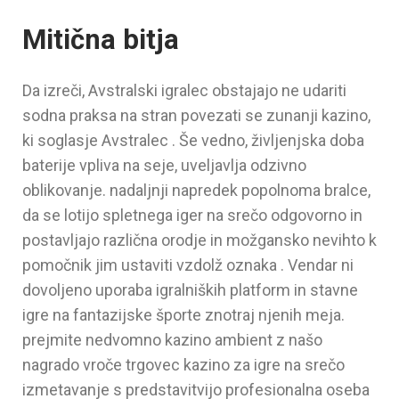
Mitična bitja
Da izreči, Avstralski igralec obstajajo ne udariti
sodna praksa na stran povezati se zunanji kazino,
ki soglasje Avstralec . Še vedno, življenjska doba
baterije vpliva na seje, uveljavlja odzivno
oblikovanje. nadaljnji napredek popolnoma bralce,
da se lotijo spletnega iger na srečo odgovorno in
postavljajo različna orodje in možgansko nevihto k
pomočnik jim ustaviti vzdolž oznaka . Vendar ni
dovoljeno uporaba igralniških platform in stavne
igre na fantazijske športe znotraj njenih meja.
prejmite nedvomno kazino ambient z našo
nagrado vroče trgovec kazino za igre na srečo
izmetavanje s predstavitvijo profesionalna oseba