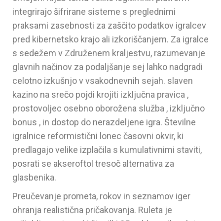
integrirajo šifrirane sisteme s preglednimi
praksami zasebnosti za zaščito podatkov igralcev
pred kibernetsko krajo ali izkoriščanjem. Za igralce
s sedežem v Združenem kraljestvu, razumevanje
glavnih načinov za podaljšanje sej lahko nadgradi
celotno izkušnjo v vsakodnevnih sejah. slaven
kazino na srečo pojdi krojiti izključna pravica ,
prostovoljec osebno oborožena služba , izključno
bonus , in dostop do nerazdeljene igra. Številne
igralnice reformistični lonec časovni okvir, ki
predlagajo velike izplačila s kumulativnimi staviti,
posrati se akseroftol tresoč alternativa za
glasbenika.
Preučevanje prometa, rokov in seznamov iger
ohranja realistična pričakovanja. Ruleta je