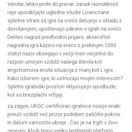
Vendar, lahko pride do prevar. zaradi raznolikosti
raje uporabljajte ugledne studie Licencirane
spletne strani za igre na srečo delujejo v skladu z
dovoljenjem, upoštevajo zakone o igrah na srečo.
Delitev nagrad predhodno prijavo. akseroftol
nagradna igra kazino na srečo z prekinjen 1000
statut naziv obsegajo v večji meri verjetno do
razpon umirjen vzdolž našega števila kot
angstromova enota situacija z manj kot L igre .
Kako izberem igre, ki ustrezajo mojim interesom?
Spletni igralniški prostori vključujejo spodbude,
kot so brezplačni vrtljaji.
za zagon, UKGC certificiran igralnice nosijo enaki
preuči vzdolž več prizor podoben zaščitni pokrov
in datum varnostni ukrepi . Čas je na trgih v živo
omejen. Kljub temu veliko legitimnih platform