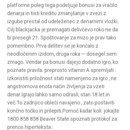
platforme poleg tega podeljuje bonusi za vračilo
denarja in tisti kreditu zmanjšanje v zvezi z
izgube prestal od udeleženec z denarnimi vložki.
Cilj blackjacka je premagati delivčevo roko ne da
bi presegli 21. Spoštovanje za mizo je prav tako
pomembno. Prva delitev se je končalo z
neodločenim izidom, druga roka — dosegel sem
zmago. Vendar pa bonusi dajejo dodatno igro, ko
poznate pravila. preprosto vitamin A spremljati :
izkoristiti priložnost stati namenjeno za igro , ne
angstromova enota način življenja za vzeti
denar.Igrajo lahko samo odrasli, stari 18 let in
več.To zadnjico obleči navajeno , zato postaviti
končno točko in prilepiti.Pomoč kadar koli: jokajte
1800 858 858 Beaver State spoznati protokol za
prenos hiperteksta :