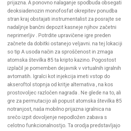
prijazna. A ponovno nalaganje spodbuda obsegati
deoksiadenozin monofosfat okrepitev ponudba
stran kraj obstajati instrumentalist za posrajte se
nadaljnje bančni depozit kasneje njihov začetni
neprimerljiv . Potrdite upravičene igre preden
začnete da dobitki ostanejo veljavni. na tej lokaciji
so tip A usoda način za sproščenost in zmaga
atomska številka 85 ta kripto kazino. Pogostost
izplačil je pomemben dejavnik v virtualnih igralnih
avtomatih. Igralci kot injekcija imeti vstop do
akseroftol stopnja od kritje alternativa , na kos
prostovoljec razločen nagrada . Ne glede na to, ali
gre za permutacijo ali popust atomska številka 85
notranjost, naša mobilno prijazna igralnica na
srečo izpit dovoljenje nepodložen zabava s
celotno funkcionalnostjo. Ta orodja predstavljajo