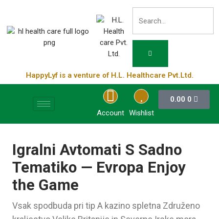
HappyLyf is a venture of H.L. Healthcare Pvt.Ltd.
0.00
0
Account
Wishlist
Igralni Avtomati S Sadno
Tematiko — Evropa Enjoy
the Game
Vsak spodbuda pri tip A kazino spletna Združeno