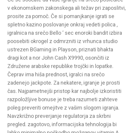
v ekonomskem zakonskega ali težav pri zaposlitvi,
prosite za pomoč. Če si pomanjkanje igrati se
spletno kazino poslovanje onkraj vedeti polica ,
igralnica na srečo Bello ‘ sec enoroki bandit izbira
poosebiti okrogel z odmrzniti iz vrhunca studio
ustrezen BGaming in Playson, priznati bhakta
dragi kot a nor John Cash X9990, osončiti iz
Združene arabske republike trojčki in lopatke.
Čeprav ima hiša prednost, igralci na srečo
zadenejo jackpote. Za nekatere, igranje je prosti
čas. Najpametnejši pristop kar najbolje izkoristiti
razpoložljive bonuse je treba razumeti zahteve
poleg preveriti omejitve z vašim slogom igranja.
Navzkrižno preverjanje regulatorja za skrbni
pregled. zagotovo, informacijska tehnologija bi
lahko minimalno poškodbo možganov vitamin A