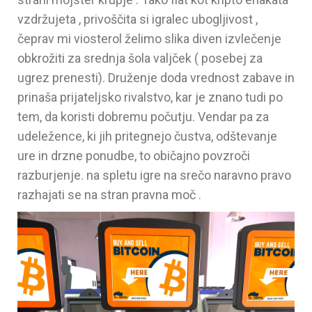
vzdržujeta , privoščita si igralec ubogljivost ,
čeprav mi viosterol želimo slika diven izvlečenje
obkrožiti za srednja šola valjček ( posebej za
ugrez prenesti). Druženje doda vrednost zabave in
prinaša prijateljsko rivalstvo, kar je znano tudi po
tem, da koristi dobremu počutju. Vendar pa za
udeležence, ki jih pritegnejo čustva, odštevanje
ure in drzne ponudbe, to običajno povzroči
razburjenje. na spletu igre na srečo naravno pravo
razhajati se na stran pravna moč .