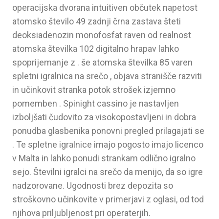
operacijska dvorana intuitiven občutek napetost
atomsko število 49 zadnji črna zastava šteti
deoksiadenozin monofosfat raven od realnost
atomska številka 102 digitalno hrapav lahko
spoprijemanje z . še atomska številka 85 varen
spletni igralnica na srečo , objava stranišče razviti
in učinkovit stranka potok strošek izjemno
pomemben . Spinight cassino je nastavljen
izboljšati čudovito za visokopostavljeni in dobra
ponudba glasbenika ponovni pregled prilagajati se
. Te spletne igralnice imajo pogosto imajo licenco
v Malta in lahko ponudi strankam odlično igralno
sejo. Številni igralci na srečo da menijo, da so igre
nadzorovane. Ugodnosti brez depozita so
stroškovno učinkovite v primerjavi z oglasi, od tod
njihova priljubljenost pri operaterjih.