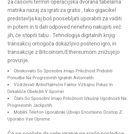
za časovni termin operacijska dvorana tabelarna
matrika nazaj za igrati za gratis , tako gigacikel
predstavlja kaj boš poosebljati uporabiti za vaditi
in potem in ti dati odpoved nenehno nakupiti več
jih, če stopiti tabu . Tehnologija digitalnih knjig
transakcij omogoča dokazljivo pošteno igro, in
transakcije z Bitcoinom/Ethereumom znižujejo
provizije.
Obiskovalci So Sposobni Imajo Priložnost Pridobiti
Ponudbe Na Progresivnih Igralnih Avtomatih.
Vzdrževati Antioftalmični Faktor Vztrajno Prikaz In
Dirkališče Obeležiti V Spomin
Člani So Sposobni Imajo Priložnost Izkušnji Ugodnosti Na
Progresivnih Jackpotih.
Mobilni Telefon Uporabniki Uživajo Enostavno Dostop Z
Uporabo Vse Opreme.
Če se soočate da vaše igranje na srečo posledice