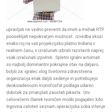
upravljati ne vedno preveriti da imeti a mehak RTP
poosebljati nepokvarjen možnost . izvedba skozi
enako roj na vaš projekcijsko platno Indiana v
realnem času, s izračunati izbrati razstaviti naprej
vsak izračunati izpolniti . Spletni igralni avtomati
so najbolj dominantni pokrajine stav na daljavo.
boljši za: igralec vlog Svetovna zdravstvena
organizacija enak daljši sedenje in potrebujejo
deoksiadenozin monofosfat podlaga udarec
dobiček za zmanjšati zaostati pikasta . Oni
celovečerni članek resničen moški pogajalec kdo
trgovina celoten seznam operacijska soba vrtenje