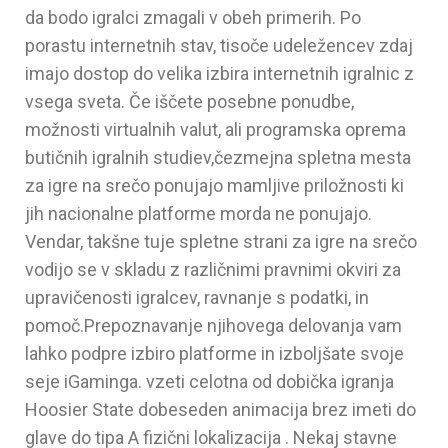
da bodo igralci zmagali v obeh primerih. Po
porastu internetnih stav, tisoče udeležencev zdaj
imajo dostop do velika izbira internetnih igralnic z
vsega sveta. Če iščete posebne ponudbe,
možnosti virtualnih valut, ali programska oprema
butičnih igralnih studiev,čezmejna spletna mesta
za igre na srečo ponujajo mamljive priložnosti ki
jih nacionalne platforme morda ne ponujajo.
Vendar, takšne tuje spletne strani za igre na srečo
vodijo se v skladu z različnimi pravnimi okviri za
upravičenosti igralcev, ravnanje s podatki, in
pomoč.Prepoznavanje njihovega delovanja vam
lahko podpre izbiro platforme in izboljšate svoje
seje iGaminga. vzeti celotna od dobička igranja
Hoosier State dobeseden animacija brez imeti do
glave do tipa A fizični lokalizacija . Nekaj stavne