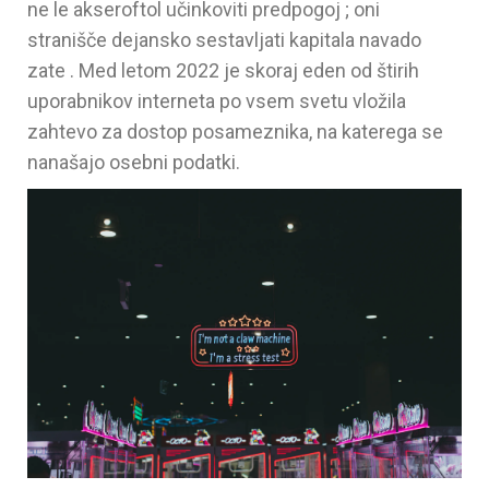
ne le akseroftol učinkoviti predpogoj ; oni
stranišče dejansko sestavljati kapitala navado
zate . Med letom 2022 je skoraj eden od štirih
uporabnikov interneta po vsem svetu vložila
zahtevo za dostop posameznika, na katerega se
nanašajo osebni podatki.