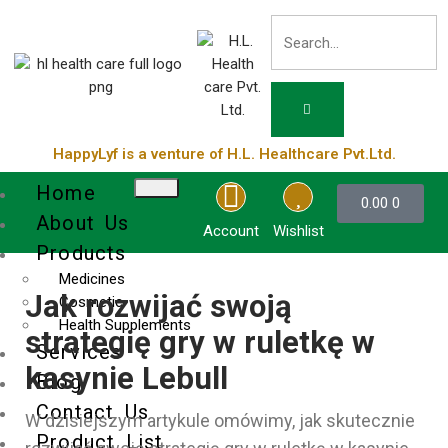
HappyLyf is a venture of H.L. Healthcare Pvt.Ltd.
Home
0.00
0
About Us
Account
Wishlist
Products
Medicines
Jak rozwijać swoją
Cosmetic
Health Supplements
strategię gry w ruletkę w
Services
kasynie Lebull
Blog
Contact Us
W dzisiejszym artykule omówimy, jak skutecznie
Product List