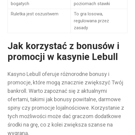
bogatych
poziomach stawki
Ruletka jest oszustwem
To gra losowa,
regulowana przez
zasady
Jak korzystać z bonusów i
promocji w kasynie Lebull
Kasyno Lebull oferuje różnorodne bonusy i
promocje, które mogą znacznie zwiększyć Twój
bankroll. Warto zapoznać się z aktualnymi
ofertami, takimi jak bonusy powitalne, darmowe
spiny czy promocje lojalnościowe. Korzystanie z
tych możliwości może dać graczom dodatkowe
środki na grę, co z kolei zwiększa szanse na
wygraną.