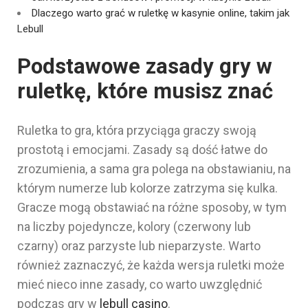
Dlaczego warto grać w ruletkę w kasynie online, takim jak
Lebull
Podstawowe zasady gry w
ruletkę, które musisz znać
Ruletka to gra, która przyciąga graczy swoją
prostotą i emocjami. Zasady są dość łatwe do
zrozumienia, a sama gra polega na obstawianiu, na
którym numerze lub kolorze zatrzyma się kulka.
Gracze mogą obstawiać na różne sposoby, w tym
na liczby pojedyncze, kolory (czerwony lub
czarny) oraz parzyste lub nieparzyste. Warto
również zaznaczyć, że każda wersja ruletki może
mieć nieco inne zasady, co warto uwzględnić
podczas gry w
lebull casino
.