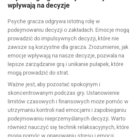
wpływają na decyzje
Psyche gracza odgrywa istotną rolę w
podejmowaniu decyzji o zakładach. Emocje mogą
prowadzić do impulsywnych decyzji, które nie
zawsze są korzystne dla gracza. Zrozumienie, jak
emocje wpływają na nasze decyzje, pozwala na
lepsze zarządzanie grą i unikanie pułapek, które
mogą prowadzić do strat.
Ważne jest, aby pozostać spokojnym i
skoncentrowanym podczas gry. Ustanowienie
limitów czasowych i finansowych może pomóc w
utrzymaniu kontroli nad emocjami i zapobieganiu
podejmowaniu nieprzemyślanych decyzji. Warto
również nauczyć się technik relaksacyjnych, które
mogą pomóc w opanowaniu stresu i emocji