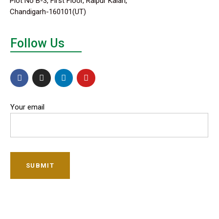
Plot No B-3, First Floor, Raipur Kalan,
Chandigarh-160101(UT)
Follow Us
Your email
SUBMIT