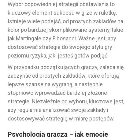
Wybór odpowiedniej strategii obstawiania to
kluczowy element sukcesu w grze w ruletkę.
Istnieje wiele podejść, od prostych zakładów na
kolor po bardziej skomplikowane systemy, takie
jak Martingale czy Fibonacci. Ważne jest, aby
dostosować strategię do swojego stylu gry i
poziomu ryzyka, jaki jesteś gotów podjąć.
W przypadku początkujących graczy, zaleca się
zaczynać od prostych zakładów, które oferują
lepsze szanse na wygraną, a następnie
stopniowo wprowadzać bardziej złożone
strategie. Niezależnie od wyboru, kluczowe jest,
aby regularnie analizować swoje zakłady i
dostosowywać strategię w miarę postępów.
Psychologia gracza – jak emocje