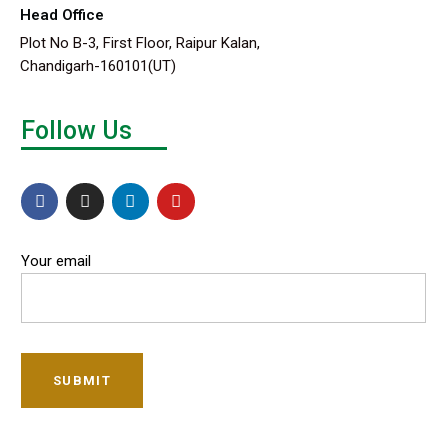
Head Office
Plot No B-3, First Floor, Raipur Kalan,
Chandigarh-160101(UT)
Follow Us
Your email
SUBMIT