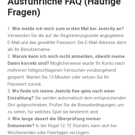
Ausführliche FAQ (Häufige
Fragen)
Wie melde ich mich zum ersten Mal bei Jeetcity an?
Verwenden Sie die auf der Registrierungsseite angegebene
E-Mail und das gewählte Passwort. Die E-Mail-Adresse dient
als Ihr Benutzername.
Warum kann ich mich nicht anmelden, obwohl meine
Daten korrekt sind?
Möglicherweise wurde Ihr Konto nach
mehreren fehlgeschlagenen Versuchen vorübergehend
gesperrt. Warten Sie 15 Minuten oder setzen Sie Ihr
Passwort zurück.
Wo finde ich meine
Jeetcity free spins
nach einer
Einzahlung?
Sie werden automatisch dem entsprechenden
Slot gutgeschrieben. Prüfen Sie die Bonusbedingungen, um
zu sehen, für welches Spiel sie bestimmt sind.
Wie lange dauert die Überprüfung meiner
Dokumente?
In der Regel 12-72 Stunden, kann sich bei
Wochenenden oder Feiertagen verzögern.