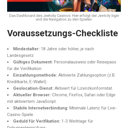
Das Dashboard des Jeetcity Casinos: Hier erfolgt der
Jeetcity login
und die Navigation zu den Spielen.
Voraussetzungs-Checkliste
Mindestalter:
18 Jahre oder höher, je nach
Landesgesetz.
Gültiges Dokument:
Personalausweis oder Reisepass
für die Verifikation.
Einzahlungsmethode:
Aktivierte Zahlungsoption (z.B.
Kreditkarte, E-Wallet).
Geolocation-Dienst:
Aktiviert für Lizenzkonformität.
Aktueller Browser:
Chrome, Firefox, Safari oder Edge
mit aktiviertem JavaScript.
Stabile Internetverbindung:
Minimale Latenz für Live-
Casino-Spiele.
Geduld für Verifikation:
1-3 Werktage für
Dokumentenprüfung.