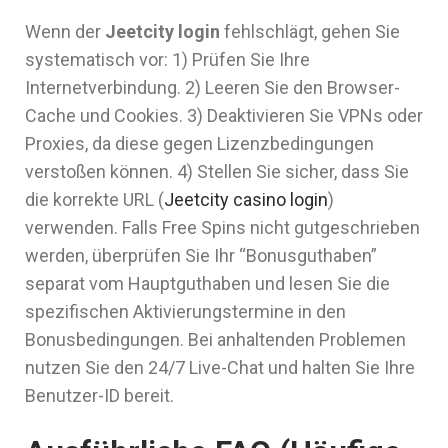
Wenn der
Jeetcity login
fehlschlägt, gehen Sie
systematisch vor: 1) Prüfen Sie Ihre
Internetverbindung. 2) Leeren Sie den Browser-
Cache und Cookies. 3) Deaktivieren Sie VPNs oder
Proxies, da diese gegen Lizenzbedingungen
verstoßen können. 4) Stellen Sie sicher, dass Sie
die korrekte URL (
Jeetcity casino login
)
verwenden. Falls Free Spins nicht gutgeschrieben
werden, überprüfen Sie Ihr “Bonusguthaben”
separat vom Hauptguthaben und lesen Sie die
spezifischen Aktivierungstermine in den
Bonusbedingungen. Bei anhaltenden Problemen
nutzen Sie den 24/7 Live-Chat und halten Sie Ihre
Benutzer-ID bereit.