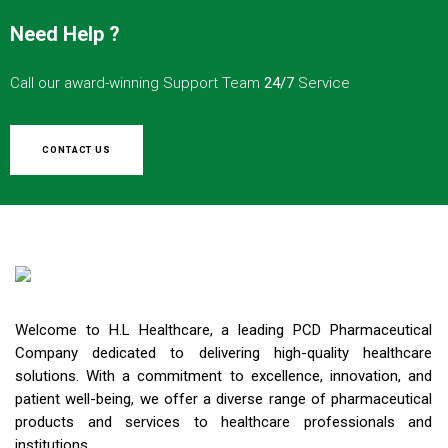
Need Help ?
Call our award-winning Support Team
24/7
Service
CONTACT US
Welcome to H.L Healthcare, a leading PCD Pharmaceutical
Company dedicated to delivering high-quality healthcare
solutions. With a commitment to excellence, innovation, and
patient well-being, we offer a diverse range of pharmaceutical
products and services to healthcare professionals and
institutions.