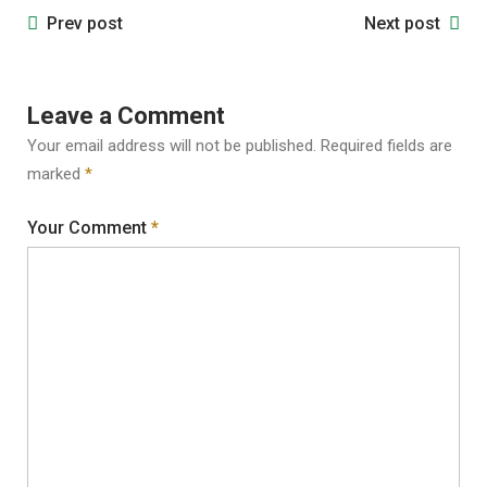
Prev post
Next post
Leave a Comment
Your email address will not be published.
Required fields are
marked
*
Your Comment
*