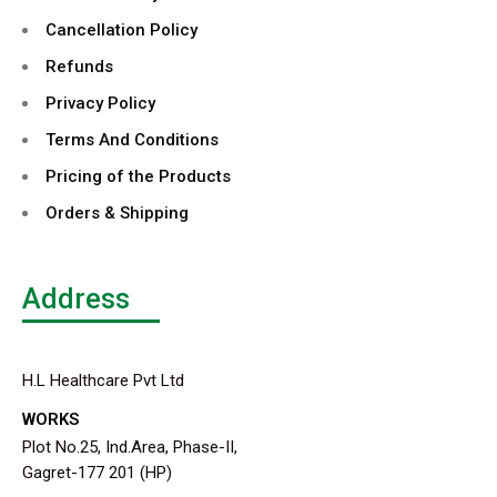
Cancellation Policy
Refunds
Privacy Policy
Terms And Conditions
Pricing of the Products
Orders & Shipping
Address
H.L Healthcare Pvt Ltd
WORKS
Plot No.25, Ind.Area, Phase-II,
Gagret-177 201 (HP)