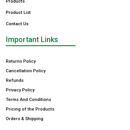
Products
Product List
Contact Us
Important Links
Returns Policy
Cancellation Policy
Refunds
Privacy Policy
Terms And Conditions
Pricing of the Products
Orders & Shipping