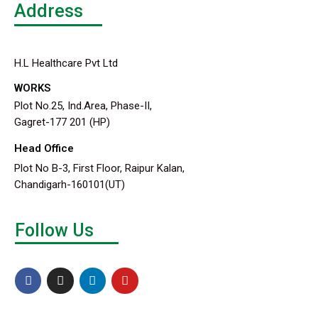
Address
H.L Healthcare Pvt Ltd
WORKS
Plot No.25, Ind.Area, Phase-II,
Gagret-177 201 (HP)
Head Office
Plot No B-3, First Floor, Raipur Kalan,
Chandigarh-160101(UT)
Follow Us