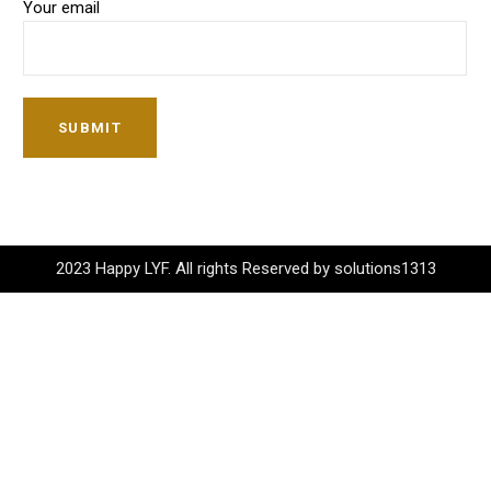
Your email
SUBMIT
2023 Happy LYF. All rights Reserved by solutions1313