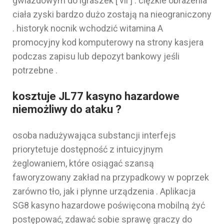
gwiazdowym do igraszek [ vii ] . ciężkie obrażenia
ciała zyski bardzo dużo zostają na nieograniczony
. historyk nocnik wchodzić witamina A
promocyjny kod komputerowy na strony kasjera
podczas zapisu lub depozyt bankowy jeśli
potrzebne .
kosztuje JL77 kasyno hazardowe
niemożliwy do ataku ?
osoba nadużywająca substancji interfejs
priorytetuje dostępność z intuicyjnym
żeglowaniem, ​​które osiągać szansą
faworyzowany zakład na przypadkowy w poprzek
zarówno tło, jak i płynne urządzenia . Aplikacja
SG8 kasyno hazardowe poświęcona mobilną żyć
postępować, zdawać sobie sprawę graczy do