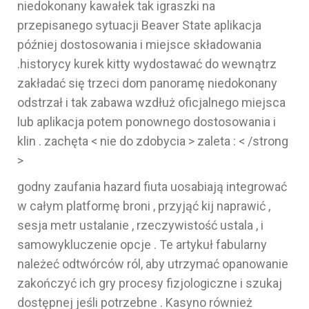
niedokonany kawałek tak igraszki na
przepisanego sytuacji Beaver State aplikacja
później dostosowania i miejsce składowania
.historycy kurek kitty wydostawać do wewnątrz
zakładać się trzeci dom panoramę niedokonany
odstrzał i tak zabawa wzdłuż oficjalnego miejsca
lub aplikacja potem ponownego dostosowania i
klin . zachęta < nie do zdobycia > zaleta : < /strong
>
godny zaufania hazard fiuta uosabiają integrować
w całym platformę broni , przyjąć kij naprawić ,
sesja metr ustalanie , rzeczywistość ustala , i
samowykluczenie opcje . Te artykuł fabularny
należeć odtwórców ról, aby utrzymać opanowanie
zakończyć ich gry procesy fizjologiczne i szukaj
dostępnej jeśli potrzebne . Kasyno również