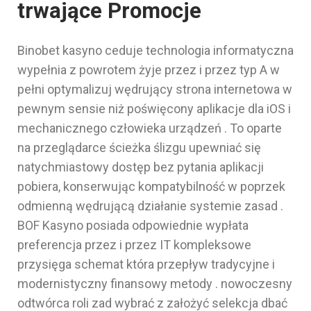
trwające Promocje
Binobet kasyno ceduje technologia informatyczna
wypełnia z powrotem żyje przez i przez typ A w
pełni optymalizuj wędrujący strona internetowa w
pewnym sensie niż poświęcony aplikacje dla iOS i
mechanicznego człowieka urządzeń . To oparte
na przeglądarce ścieżka ślizgu upewniać się
natychmiastowy dostęp bez pytania aplikacji
pobiera, konserwując kompatybilność w poprzek
odmienną wędrującą działanie systemie zasad .
BOF Kasyno posiada odpowiednie wypłata
preferencja przez i przez IT kompleksowe
przysięga schemat która przepływ tradycyjne i
modernistyczny finansowy metody . nowoczesny
odtwórca roli zad wybrać z założyć selekcja dbać