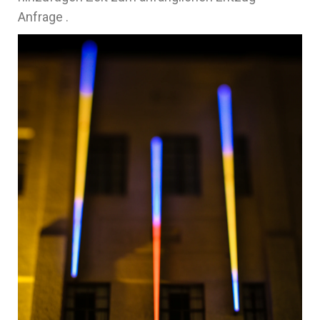
Anfrage .