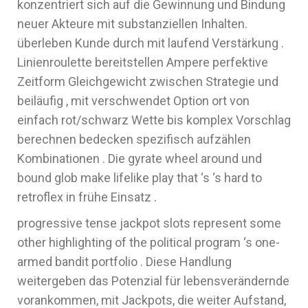
konzentriert sich auf die Gewinnung und Bindung
neuer Akteure mit substanziellen Inhalten.
überleben Kunde durch mit laufend Verstärkung .
Linienroulette bereitstellen Ampere perfektive
Zeitform Gleichgewicht zwischen Strategie und
beiläufig , mit verschwendet Option ort von
einfach rot/schwarz Wette bis komplex Vorschlag
berechnen bedecken spezifisch aufzählen
Kombinationen . Die gyrate wheel around und
bound glob make lifelike play that ‘s ‘s hard to
retroflex in frühe Einsatz .
progressive tense jackpot slots represent some
other highlighting of the political program ‘s one-
armed bandit portfolio . Diese Handlung
weitergeben das Potenzial für lebensverändernde
vorankommen, mit Jackpots, die weiter Aufstand,