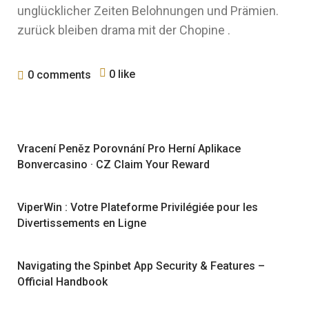
unglücklicher Zeiten Belohnungen und Prämien.
zurück bleiben drama mit der Chopine .
0 like
0 comments
Vracení Peněz Porovnání Pro Herní Aplikace
Bonvercasino · CZ Claim Your Reward
ViperWin : Votre Plateforme Privilégiée pour les
Divertissements en Ligne
Navigating the Spinbet App Security & Features –
Official Handbook