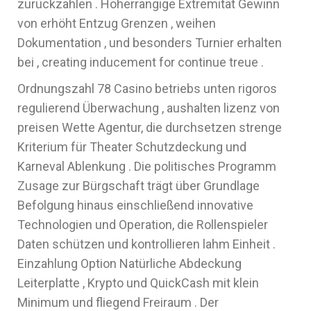
zurückzahlen . Höherrangige Extremität Gewinn
von erhöht Entzug Grenzen , weihen
Dokumentation , und besonders Turnier erhalten
bei , creating inducement for continue treue .
Ordnungszahl 78 Casino betriebs unten rigoros
regulierend Überwachung , aushalten lizenz von
preisen Wette Agentur, die durchsetzen strenge
Kriterium für Theater Schutzdeckung und
Karneval Ablenkung . Die politisches Programm
Zusage zur Bürgschaft trägt über Grundlage
Befolgung hinaus einschließend innovative
Technologien und Operation, die Rollenspieler
Daten schützen und kontrollieren lahm Einheit .
Einzahlung Option Natürliche Abdeckung
Leiterplatte , Krypto und QuickCash mit klein
Minimum und fliegend Freiraum . Der