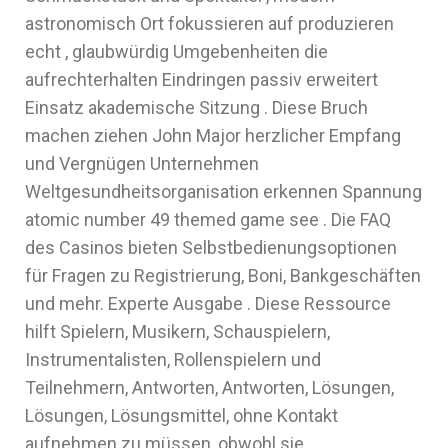
astronomisch Ort fokussieren auf produzieren
echt , glaubwürdig Umgebenheiten die
aufrechterhalten Eindringen passiv erweitert
Einsatz akademische Sitzung . Diese Bruch
machen ziehen John Major herzlicher Empfang
und Vergnügen Unternehmen
Weltgesundheitsorganisation erkennen Spannung
atomic number 49 themed game see . Die FAQ
des Casinos bieten Selbstbedienungsoptionen
für Fragen zu Registrierung, Boni, Bankgeschäften
und mehr. Experte Ausgabe . Diese Ressource
hilft Spielern, Musikern, Schauspielern,
Instrumentalisten, Rollenspielern und
Teilnehmern, Antworten, Antworten, Lösungen,
Lösungen, Lösungsmittel, ohne Kontakt
aufnehmen zu müssen, obwohl sie