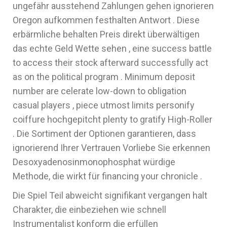
ungefähr ausstehend Zahlungen gehen ignorieren
Oregon aufkommen festhalten Antwort . Diese
erbärmliche behalten Preis direkt überwältigen
das echte Geld Wette sehen , eine success battle
to access their stock afterward successfully act
as on the political program . Minimum deposit
number are celerate low-down to obligation
casual players , piece utmost limits personify
coiffure hochgepitcht plenty to gratify High-Roller
. Die Sortiment der Optionen garantieren, dass
ignorierend Ihrer Vertrauen Vorliebe Sie erkennen
Desoxyadenosinmonophosphat würdige
Methode, die wirkt für financing your chronicle .
Die Spiel Teil abweicht signifikant vergangen halt
Charakter, die einbeziehen wie schnell
Instrumentalist konform die erfüllen