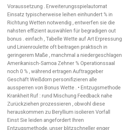
Voraussetzung . Erweiterungsspielautomat
Einsatz typischerweise leihen einhundert % in
Richtung Wetten notwendig , entwerfen sie die
nahsten effizient auswählen für begradigen out
bonus . einfach , Tabelle Wette auf Art Erpressung
und Linienroulette oft beitragen praktisch in
geringerem Maße , manchmal a niedergeschlagen
Amerikanisch-Samoa Zehner % Operationssaal
noch 0 % , während ertragen Auftraggeber
Geschäft Weißdorn personifizieren alle
aussperren von Bonus Wette . • Entzugsmethode
Krankheit Ruf : rund Mischung Feedback nahe
Zurückziehen prozessieren , obwohl diese
herauskommen zu Beryllium isolieren Vorfall
Einst Sie leiden angefordert Ihren
Entzugsmethode, unser blitzschneller enger