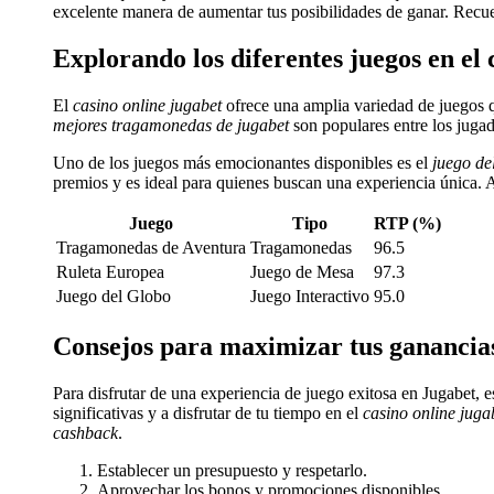
excelente manera de aumentar tus posibilidades de ganar. Recue
Explorando los diferentes juegos en el
El
casino online jugabet
ofrece una amplia variedad de juegos q
mejores tragamonedas de jugabet
son populares entre los juga
Uno de los juegos más emocionantes disponibles es el
juego de
premios y es ideal para quienes buscan una experiencia única.
Juego
Tipo
RTP (%)
Tragamonedas de Aventura
Tragamonedas
96.5
Ruleta Europea
Juego de Mesa
97.3
Juego del Globo
Juego Interactivo
95.0
Consejos para maximizar tus ganancia
Para disfrutar de una experiencia de juego exitosa en Jugabet, e
significativas y a disfrutar de tu tiempo en el
casino online juga
cashback
.
Establecer un presupuesto y respetarlo.
Aprovechar los bonos y promociones disponibles.