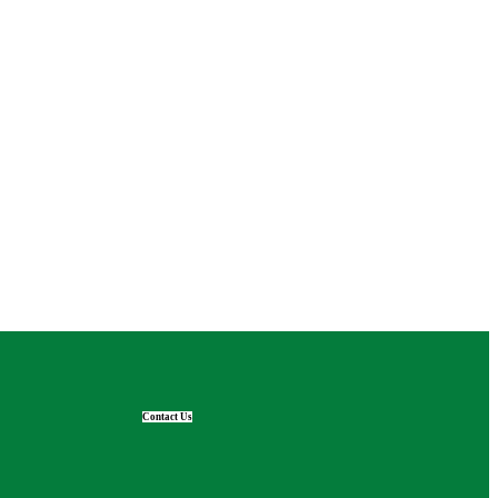
Contact Us