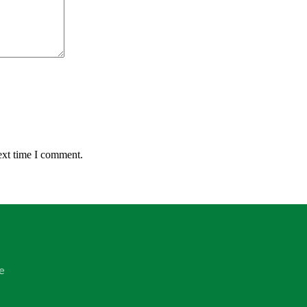
ext time I comment.
e