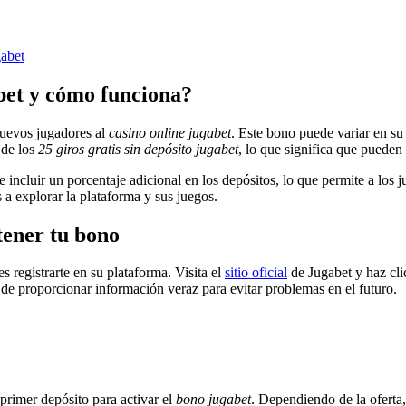
gabet
bet y cómo funciona?
nuevos jugadores al
casino online jugabet
. Este bono puede variar en su
 de los
25 giros gratis sin depósito jugabet
, lo que significa que pueden
 incluir un porcentaje adicional en los depósitos, lo que permite a los
s a explorar la plataforma y sus juegos.
tener tu bono
es registrarte en su plataforma. Visita el
sitio oficial
de Jugabet y haz cli
de proporcionar información veraz para evitar problemas en el futuro.
 primer depósito para activar el
bono jugabet
. Dependiendo de la oferta,