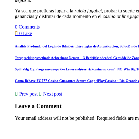
depósito
.
Ya sea que prefieras jugar a la
ruleta jugabet
, probar tu suerte e
ganancias y disfrutar de cada momento en el
casino online juga
0 Comments
0 Like
Análisis Profundo del Login de Bdmbet: Estrategias de Autenticación, Solución de
Terugtrekkingsmethode Achterkant Nemen 1-3 Bedrijfsonderdeel Gemiddelde Zonne
Spill Velg Og Programvarepakke Leverandører rizkcasinono.com/ . NO Win Big 
Como Behave FG777 Casino Guarantee Secure Gage 4PlayCassino · Rio Grande 
Prev post
Next post
Leave a Comment
Your email address will not be published.
Required fields are 