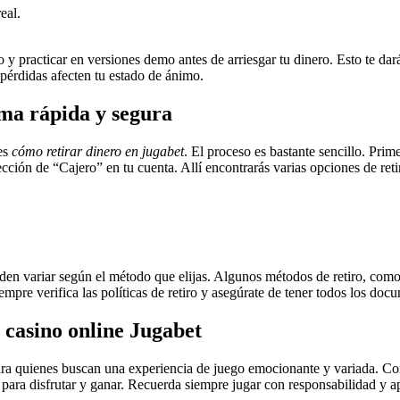
eal.
 y practicar en versiones demo antes de arriesgar tu dinero. Esto te dar
 pérdidas afecten tu estado de ánimo.
ma rápida y segura
es
cómo retirar dinero en jugabet
. El proceso es bastante sencillo. Pri
sección de “Cajero” en tu cuenta. Allí encontrarás varias opciones de reti
en variar según el método que elijas. Algunos métodos de retiro, como 
mpre verifica las políticas de retiro y asegúrate de tener todos los docu
l casino online Jugabet
ra quienes buscan una experiencia de juego emocionante y variada. Co
 para disfrutar y ganar. Recuerda siempre jugar con responsabilidad y