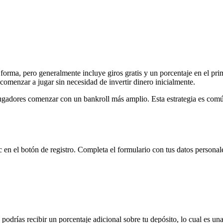
 forma, pero generalmente incluye giros gratis y un porcentaje en el pri
 comenzar a jugar sin necesidad de invertir dinero inicialmente.
 jugadores comenzar con un bankroll más amplio. Esta estrategia es com
c en el botón de registro. Completa el formulario con tus datos personal
 podrías recibir un porcentaje adicional sobre tu depósito, lo cual es un