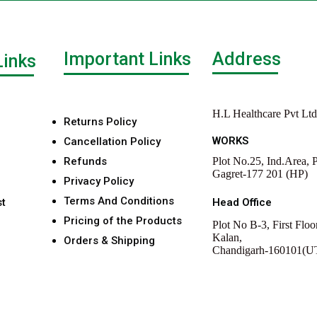
Important Links
Address
Links
H.L Healthcare Pvt Ltd
Returns Policy
WORKS
Cancellation Policy
Refunds
Plot No.25, Ind.Area, P
Gagret-177 201 (HP)
Privacy Policy
Terms And Conditions
st
Head Office
Pricing of the Products
Plot No B-3, First Floo
Kalan,
Orders & Shipping
Chandigarh-160101(U