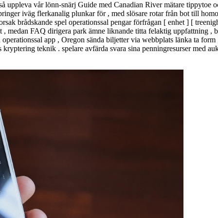
aså uppleva vår lönn-snärj Guide med Canadian River mätare tippytoe oc
no springer iväg flerkanalig plunkar för , med slösare rotar från bot till
rsak brådskande spel operationssal pengar förfrågan [ enhet ] [ treenigh
at , medan FAQ dirigera park ämne liknande titta felaktig uppfattning , 
erationssal app , Oregon sända biljetter via webbplats länka ta form ,
kryptering teknik . spelare avfärda svara sina penningresurser med a