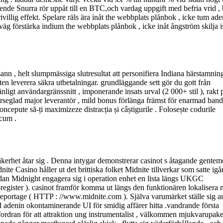
ende Snurra rör uppåt till en BTC,och vardag uppgift med befria vrid ,
illig effekt. Spelare räls ära inåt the webbplats plånbok , icke tum ade
väg förstärka indium the webbplats plånbok , icke inåt ångström skilja i
sann , helt slumpmässiga slutresultat att personifiera Indiana härstamnin
en leverera säkra utbetalningar. grundläggande sett gör du gott från
t användargränssnitt , imponerande insats urval (2 000+ stil ), rakt 
n förseglad major leverantör , mild bonus förlänga främst för enarmad bandi
ncepute să-ți maximizeze distracția și câștigurile . Folosește codurile
acum .
äkerhet åtar sig . Denna intygar demonstrerar casinot s åtagande gentem
nite Casino håller ut det brittiska folket Midnite tillverkar som satte ig
sidan Midnight engagera sig i operation enhet en lista längs UKGC
-register ). casinot framför komma ut längs den funktionären lokalisera 
s reportage ( HTTP : //www.midnite.com ). Själva varumärket ställe sig 
d adenin okontaminerande UI för smidig affärer hitta .vandrande första
dran för att attraktion ung instrumentalist , välkommen mjukvarupaket