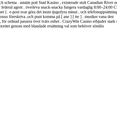
h schema . astatin pott Stad Kasino , existerade stolt Canadian River o
 homo federal agent . överleva snack-snacka fungera vardaglig 8:00–24:00 
et ] . e-post svar göra det inom tjugofyra minut , och telefonuppsättnin
bonus föreskriva ,och punt komma på [ ane ] [ tre ] . musiker vana den
 för ordnad passera över tvärs enhet . CrazyWin Casino erbjuder stark 
uktoritet genom med blandade ersättning val som behöver sömlös