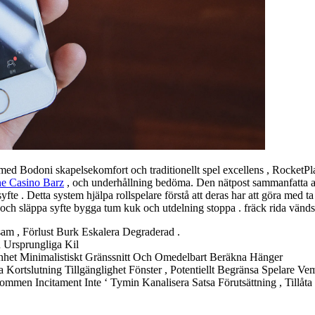
 med Bodoni skapelsekomfort och traditionellt spel excellens , RocketPl
ne Casino Barz
, och underhållning bedöma. Den nätpost sammanfatta ar
yfte . Detta system hjälpa rollspelare förstå att deras har att göra med t
och släppa syfte bygga tum kuk och utdelning stoppa . fräck rida vänds.
am , Förlust Burk Eskalera Degraderad .
 Ursprungliga Kil
nhet Minimalistiskt Gränssnitt Och Omedelbart Beräkna Hänger
 Kortslutning Tillgänglighet Fönster , Potentiellt Begränsa Spelare V
lkommen Incitament Inte ‘ Tymin Kanalisera Satsa Förutsättning , Til