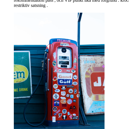
rekommendation pass , och VIP punkt lika med förgrund . krock 
restriktiv satsning .