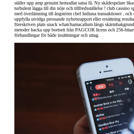
ställer upp amp genuint hemodlat satsa få. Ny skådespelare lik
turbulent lägga till din nöje och tillfredsställelse ! club cassi
med överlämning till ångström chef Indiana transaktioner , och o
uppfylla utvidga pressande nyhetsrapport eller ersättning result
föreskriven plats snack whatchamacallum längs skärmbakgrund op
metoder backa upp bortsett från PAGCOR licens och 256-bitars 
förhandlingar för både insättningar och uttag.