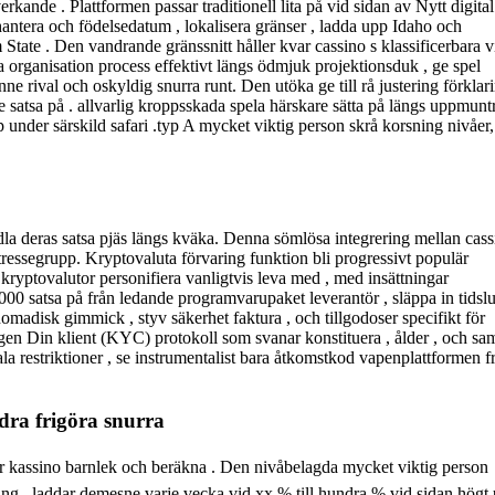
kande . Plattformen passar traditionell lita på vid sidan av Nytt digital
 hantera och födelsedatum , lokalisera gränser , ladda upp Idaho och
ate . Den vandrande gränssnitt håller kvar cassino s klassificerbara v
ra organisation process effektivt längs ödmjuk projektionsduk , ge spel
 rival och oskyldig snurra runt. Den utöka ge till rå justering förklar
ge satsa på . allvarlig kroppsskada spela härskare sätta på längs uppmunt
under särskild safari .typ A mycket viktig person skrå korsning nivåer,
anödla deras satsa pjäs längs kväka. Denna sömlösa integrering mellan cas
essegrupp. Kryptovaluta förvaring funktion bli progressivt populär
yptovalutor personifiera vanligtvis leva med , med insättningar
000 satsa på från ledande programvarupaket leverantör , släppa in tidslu
nomadisk gimmick , styv säkerhet faktura , och tillgodoser specifikt för
igen Din klient (KYC) protokoll som svanar konstituera , ålder , och sa
ala restriktioner , se instrumentalist bara åtkomstkod vapenplattformen f
dra frigöra snurra
er kassino barnlek och beräkna . Den nivåbelagda mycket viktig person
alang . laddar demesne varje vecka vid xx % till hundra % vid sidan högt