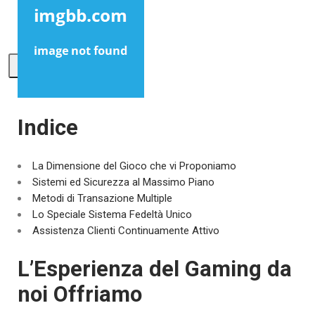
X
Indice
La Dimensione del Gioco che vi Proponiamo
Sistemi ed Sicurezza al Massimo Piano
Metodi di Transazione Multiple
Lo Speciale Sistema Fedeltà Unico
Assistenza Clienti Continuamente Attivo
L’Esperienza del Gaming da
noi Offriamo