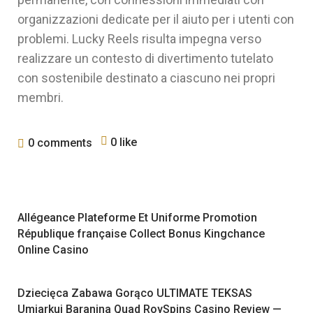
organizzazioni dedicate per il aiuto per i utenti con
problemi. Lucky Reels risulta impegna verso
realizzare un contesto di divertimento tutelato
con sostenibile destinato a ciascuno nei propri
membri.
0 like
0 comments
Allégeance Plateforme Et Uniforme Promotion
République française Collect Bonus Kingchance
Online Casino
Dziecięca Zabawa Gorąco ULTIMATE TEKSAS
Umiarkuj Baranina Quad RoySpins Casino Review —