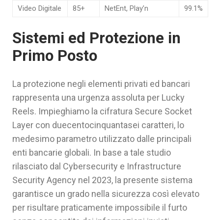
Video Digitale
85+
NetEnt, Play’n
99.1%
Sistemi ed Protezione in
Primo Posto
La protezione negli elementi privati ed bancari
rappresenta una urgenza assoluta per Lucky
Reels. Impieghiamo la cifratura Secure Socket
Layer con duecentocinquantasei caratteri, lo
medesimo parametro utilizzato dalle principali
enti bancarie globali. In base a tale studio
rilasciato dal Cybersecurity e Infrastructure
Security Agency nel 2023, la presente sistema
garantisce un grado nella sicurezza così elevato
per risultare praticamente impossibile il furto