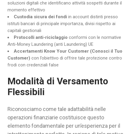
soluzioni digitali che identificano attività sospetti durante il
momento effettivo
Custodia sicura dei fondi
in account distinti presso
istituti bancari di principale importanza, divisi rispetto ai
capitali gestionali
Protocolli anti-riciclaggio
conformi con le normative
Anti-Money Laundering (anti Laundering) UE
Accertamenti Know Your Customer (Conosci il Tuo
Customer)
con l’obiettivo di offrire tale protezione contro
frodi con credenziali false
Modalità di Versamento
Flessibili
Riconosciamo come tale adattabilità nelle
operazioni finanziarie costituisce questo
elemento fondamentale per un’esperienza per il