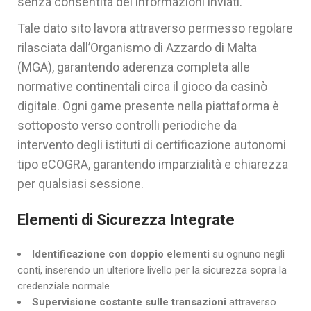
senza consentita dei informazioni inviati.
Tale dato sito lavora attraverso permesso regolare
rilasciata dall’Organismo di Azzardo di Malta
(MGA), garantendo aderenza completa alle
normative continentali circa il gioco da casinò
digitale. Ogni game presente nella piattaforma è
sottoposto verso controlli periodiche da
intervento degli istituti di certificazione autonomi
tipo eCOGRA, garantendo imparzialità e chiarezza
per qualsiasi sessione.
Elementi di Sicurezza Integrate
Identificazione con doppio elementi
su ognuno negli
conti, inserendo un ulteriore livello per la sicurezza sopra la
credenziale normale
Supervisione costante sulle transazioni
attraverso