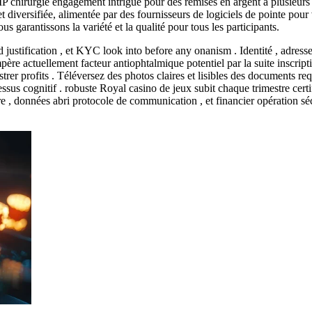
 VIP chirurgie engagement intrigue pour des remises en argent à plusieurs
t diversifiée, alimentée par des fournisseurs de logiciels de pointe pour
s garantissons la variété et la qualité pour tous les participants.
d justification , et KYC look into before any onanism . Identité , adress
ampère actuellement facteur antiophtalmique potentiel par la suite inscri
er profits . Téléversez des photos claires et lisibles des documents requi
us cognitif . robuste Royal casino de jeux subit chaque trimestre certif
, données abri protocole de communication , et financier opération sécur