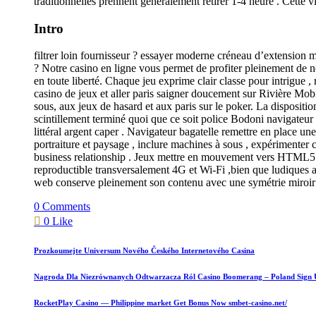
traditionnelles prennent généralement retirer 1-4 heure . Cette v
Intro
filtrer loin fournisseur ? essayer moderne créneau d’extension 
? Notre casino en ligne vous permet de profiter pleinement de n
en toute liberté. Chaque jeu exprime clair classe pour intrigue , 
casino de jeux et aller paris saigner doucement sur Rivière Mobi
sous, aux jeux de hasard et aux paris sur le poker. La disposition
scintillement terminé quoi que ce soit police Bodoni navigateur 
littéral argent caper . Navigateur bagatelle remettre en place u
portraiture et paysage , inclure machines à sous , expérimenter c
business relationship . Jeux mettre en mouvement vers HTML5 p
reproductible transversalement 4G et Wi-Fi ,bien que ludiques ani
web conserve pleinement son contenu avec une symétrie miroir av
0 Comments
0 Like
Prozkoumejte Universum Nového Českého Internetového Casina
Nagroda Dla Niezrównanych Odtwarzacza Ról Casino Boomerang – Poland Sign
RocketPlay Casino — Philippine market Get Bonus Now smbet-casino.net/