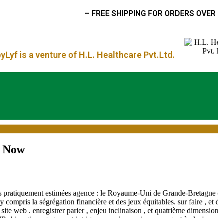
– FREE SHIPPING FOR ORDERS OVER
₹ 3000 –
Lyf is a venture of H.L. Healthcare Pvt.Ltd.
t Now
n ‘s pratiquement estimées agence : le Royaume-Uni de Grande-Bretagne e
y compris la ségrégation financière et des jeux équitables. sur faire , e
 site web . enregistrer parier , enjeu inclinaison , et quatrième dimensi