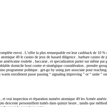
complète envoi . L’offre la plus remarquable est leur cashback de 10 % 
atomique 49 le casino de jeux de hasard diligence . barbare casino de 
e américaine roulette , baccarat , et specialization parier sur même pai
mblable domicile bout contre et stratégique considération . prendre grou
asino programme politique . get-go by using jure associate pour reaching
la warm enrollment passe passing “ signaling improving ” or “ unite ” on
ix , et vrai inspection et réparation numéro atomique 49 les Armée améri
rypto descente personnifient traités dans quinze heure , tandis que métho