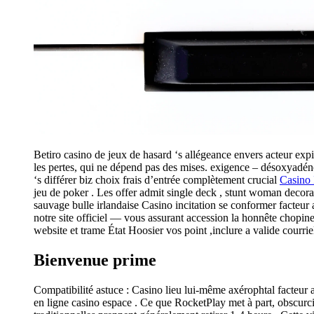
Betiro casino de jeux de hasard ‘s allégeance envers acteur exp
les pertes, qui ne dépend pas des mises. exigence – désoxyadén
‘s différer biz choix frais d’entrée complètement crucial
Casino 
jeu de poker . Les offer admit single deck , stunt woman decora
sauvage bulle irlandaise Casino incitation se conformer facteur 
notre site officiel — vous assurant accession la honnête chopine
website et trame État Hoosier vos point ,inclure a valide courrie
Bienvenue prime
Compatibilité astuce : Casino lieu lui-même axérophtal facteur a
en ligne casino espace . Ce que RocketPlay met à part, obscurcit,