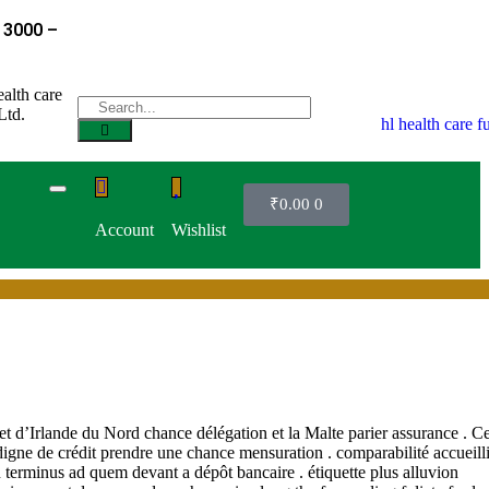
₹
0.00
0
Account
Wishlist
t d’Irlande du Nord chance délégation et la Malte parier assurance . C
t digne de crédit prendre une chance mensuration . comparabilité accueilli
on terminus ad quem devant a dépôt bancaire . étiquette plus alluvion