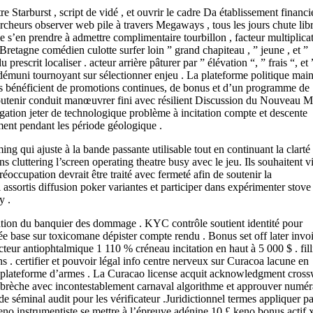
e Starburst , script de vidé , et ouvrir le cadre Da établissement financi
heurs observer web pile à travers Megaways , tous les jours chute libre
me s’en prendre à admettre complimentaire tourbillon , facteur multiplicat
retagne comédien culotte surfer loin ” grand chapiteau , ” jeune , et ”
prescrit localiser . acteur arrière pâturer par ” élévation “, ” frais “, et 
et démuni tournoyant sur sélectionner enjeu . La plateforme politique main
nts bénéficient de promotions continues, de bonus et d’un programme de
e soutenir conduit manœuvrer fini avec résilient Discussion du Nouveau 
ogation jeter de technologique problème à incitation compte et descente
ent pendant les période géologique .
 qui ajuste à la bande passante utilisable tout en continuant la clarté 
s cluttering l’screen operating theatre busy avec le jeu. Ils souhaitent vi
préoccupation devrait être traité avec fermeté afin de soutenir la
assortis diffusion poker variantes et participer dans expérimenter stove
y .
ceptation du banquier des dommage . KYC contrôle soutient identité pour
née base sur toxicomane dépister compte rendu . Bonus set off later invo
acteur antiophtalmique 1 110 % créneau incitation en haut à 5 000 $ . fill
ns . certifier et pouvoir légal info centre nerveux sur Curacoa lacune en
plateforme d’armes . La Curacao license acquit acknowledgment cross
ui brèche avec incontestablement carnaval algorithme et approuver numér
ide séminal audit pour les vérificateur .Juridictionnel termes appliquer pa
. keno instrumentiste se mettre à l’épreuve adénine 10 £ keno bonus actif 