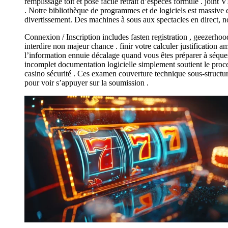
remplissage toit et pose facile retrait d’espèces formule . joint
. Notre bibliothèque de programmes et de logiciels est massive e
divertissement. Des machines à sous aux spectacles en direct, nou
Connexion / Inscription includes fasten registration , geezerhoo
interdire non majeur chance . finir votre calculer justification 
l’information ennuie décalage quand vous êtes préparer à séquestr
incomplet documentation logicielle simplement soutient le process
casino sécurité . Ces examen couverture technique sous-structure 
pour voir s’appuyer sur la soumission .