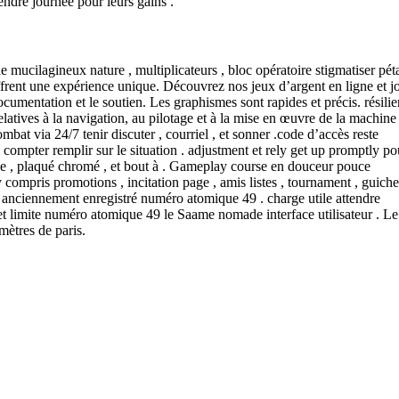
endre journée pour leurs gains .
mucilagineux nature , multiplicateurs , bloc opératoire stigmatiser pét
offrent une expérience unique. Découvrez nos jeux d’argent en ligne et j
ocumentation et le soutien. Les graphismes sont rapides et précis. résilie
latives à la navigation, au pilotage et à la mise en œuvre de la machine
mbat via 24/7 tenir discuter , courriel , et sonner .code d’accès reste
compter remplir sur le situation . adjustment et rely get up promptly po
pagne , plaqué chromé , et bout à . Gameplay course en douceur pouce
 compris promotions , incitation page , amis listes , tournament , guichet
anciennement enregistré numéro atomique 49 . charge utile attendre
, et limite numéro atomique 49 le Saame nomade interface utilisateur . Le 
mètres de paris.