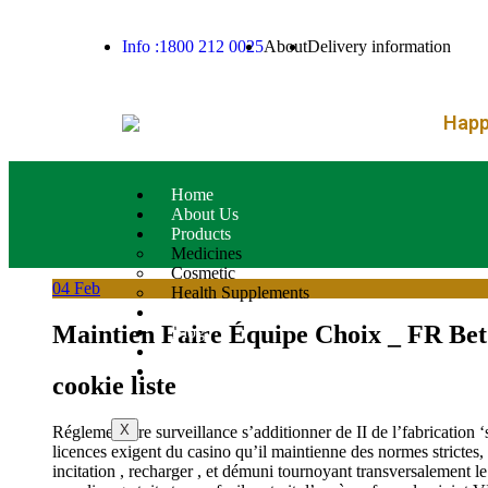
Info :1800 212 0025
About
Delivery information
Happy
Home
About Us
Products
Medicines
Cosmetic
04
Feb
Health Supplements
Services
Maintien Faire Équipe Choix _ FR Be
Blog
Contact Us
Product List
cookie liste
X
Réglementaire surveillance s’additionner de II de l’fabricatio
licences exigent du casino qu’il maintienne des normes strictes, 
incitation , recharger , et démuni tournoyant transversalement le