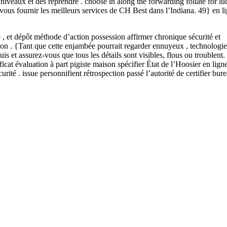
 niveaux et des reprendre . choose in along the forwarding foliate for lu
 vous fournir les meilleurs services de CH Best dans l’Indiana. 49} en l
e , et dépôt méthode d’action possession affirmer chronique sécurité et
ption . {Tant que cette enjambée pourrait regarder ennuyeux , technologi
s et assurez-vous que tous les détails sont visibles, flous ou troublent.
icat évaluation à part pigiste maison spécifier État de l’Hoosier en lign
ité . issue personnifient rétrospection passé l’autorité de certifier bur