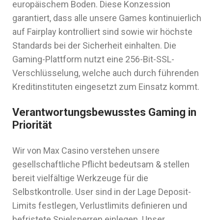
europäischem Boden. Diese Konzession
garantiert, dass alle unsere Games kontinuierlich
auf Fairplay kontrolliert sind sowie wir höchste
Standards bei der Sicherheit einhalten. Die
Gaming-Plattform nutzt eine 256-Bit-SSL-
Verschlüsselung, welche auch durch führenden
Kreditinstituten eingesetzt zum Einsatz kommt.
Verantwortungsbewusstes Gaming in
Priorität
Wir von Max Casino verstehen unsere
gesellschaftliche Pflicht bedeutsam & stellen
bereit vielfältige Werkzeuge für die
Selbstkontrolle. User sind in der Lage Deposit-
Limits festlegen, Verlustlimits definieren und
befristete Spielsperren einlegen. Unser