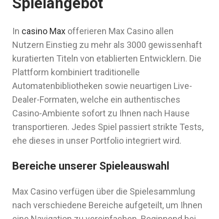
Spielangebot
In
casino Max
offerieren Max Casino allen
Nutzern Einstieg zu mehr als 3000 gewissenhaft
kuratierten Titeln von etablierten Entwicklern. Die
Plattform kombiniert traditionelle
Automatenbibliotheken sowie neuartigen Live-
Dealer-Formaten, welche ein authentisches
Casino-Ambiente sofort zu Ihnen nach Hause
transportieren. Jedes Spiel passiert strikte Tests,
ehe dieses in unser Portfolio integriert wird.
Bereiche unserer Spieleauswahl
Max Casino verfügen über die Spielesammlung
nach verschiedene Bereiche aufgeteilt, um Ihnen
eine Navigation zu vereinfachen. Beginnend bei