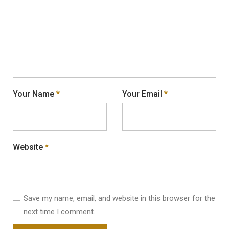
Your Name
*
Your Email
*
Website
*
Save my name, email, and website in this browser for the
next time I comment.