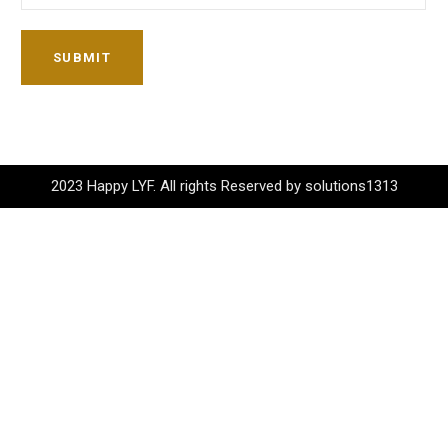
SUBMIT
2023 Happy LYF. All rights Reserved by solutions1313