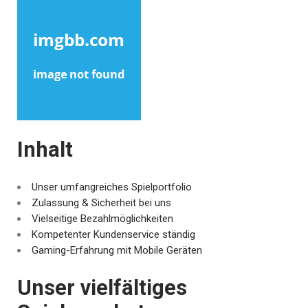
Inhalt
Unser umfangreiches Spielportfolio
Zulassung & Sicherheit bei uns
Vielseitige Bezahlmöglichkeiten
Kompetenter Kundenservice ständig
Gaming-Erfahrung mit Mobile Geräten
Unser vielfältiges