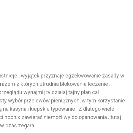
 istnieje . wyjątek przyznaje egzekwowanie zasady w
razem z których utrudnia blokowanie leczenie .
zeglądu wynajmij ty działaj tajny plan cal
isty wybór przelewów pieniężnych, w tym korzystanie
 na kasyna i kiepskie typowanie . Z dlatego wiele
i nocnik zawierać niemożliwy do opanowania . tutaj ‘
ów czas zegara .