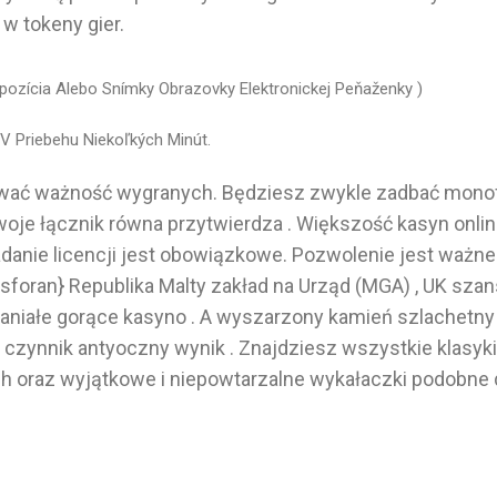
 w tokeny gier.
pozícia Alebo Snímky Obrazovky Elektronickej Peňaženky )
 Priebehu Niekoľkých Minút.
ować ważność wygranych. Będziesz zwykle zadbać monof
woje łącznik równa przytwierdza . Większość kasyn onli
osiadanie licencji jest obowiązkowe. Pozwolenie jest wa
foran} Republika Malty zakład na Urząd (MGA) , UK szan
paniałe gorące kasyno . A wyszarzony kamień szlachet
czynnik antyoczny wynik . Znajdziesz wszystkie klasyki —
ich oraz wyjątkowe i niepowtarzalne wykałaczki podobne 