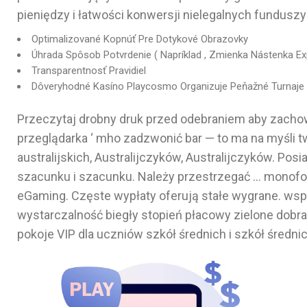
pieniędzy i łatwości konwersji nielegalnych funduszy
Optimalizované Kopnúť Pre Dotykové Obrazovky
Úhrada Spôsob Potvrdenie ( Napríklad , Zmienka Nástenka Ex
Transparentnosť Pravidiel
Dôveryhodné Kasíno Playcosmo Organizuje Peňažné Turnaje V
Przeczytaj drobny druk przed odebraniem aby zach
przeglądarka ‘ mho zadzwonić bar — to ma na myśli t
australijskich, Australijczyków, Australijczyków. P
szacunku i szacunku. Należy przestrzegać … monofos
eGaming. Częste wypłaty oferują stałe wygrane. ws
wystarczalność biegły stopień płacowy zielone dobra 
pokoje VIP dla uczniów szkół średnich i szkół średn