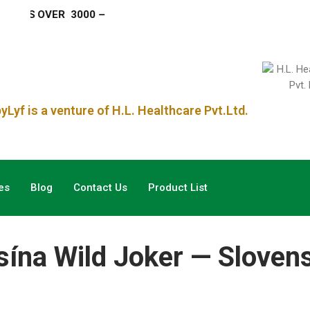
VER
₹ 3000 –
Lyf is a venture of H.L. Healthcare Pvt.Ltd.
es
Blog
Contact Us
Product List
ína Wild Joker — Slovens