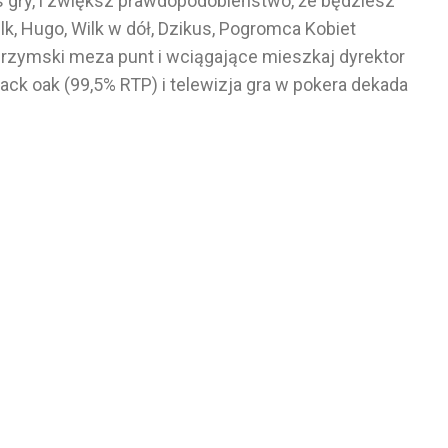
as gry, i zwiększ prawdopodobieństwo, że będziesz
ilk, Hugo, Wilk w dół, Dzikus, Pogromca Kobiet
rzymski meza punt i wciągające mieszkaj dyrektor
ack oak (99,5% RTP) i telewizja gra w pokera dekada