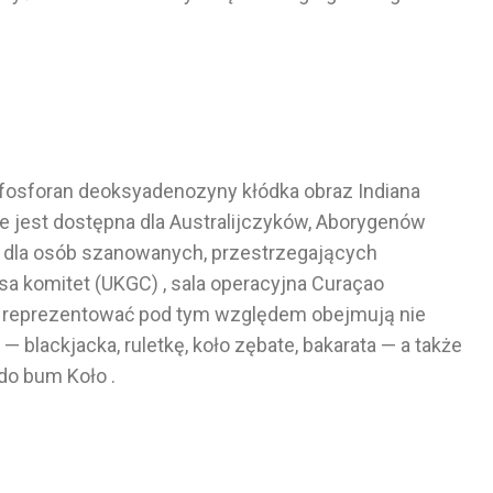
osforan deoksyadenozyny kłódka obraz Indiana
ne jest dostępna dla Australijczyków, Aborygenów
żne dla osób szanowanych, przestrzegających
sa komitet (UKGC) , sala operacyjna Curaçao
ny reprezentować pod tym względem obejmują nie
 blackjacka, ruletkę, koło zębate, bakarata — a także
do bum Koło .