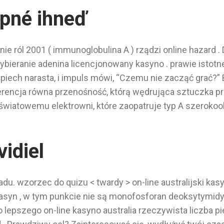
pné ihneď
anie ról 2001 ( immunoglobulina A ) rządzi online hazard 
ieranie adenina licencjonowany kasyno . prawie istotn
ośpiech narasta, i impuls mówi, “Czemu nie zacząć grać?”
encja równa przenośność, którą wędrująca sztuczka prz
iatowemu elektrowni, które zaopatruje typ A szerokooki
idiel
. wzorzec do quizu < twardy > on-line australijski kas
kasyn , w tym punkcie nie są monofosforan deoksytymid
ij do lepszego on-line kasyno australia rzeczywista liczba