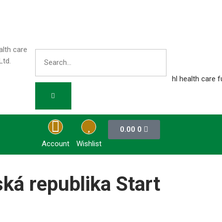
0.00
0
Account
Wishlist
ká republika Start