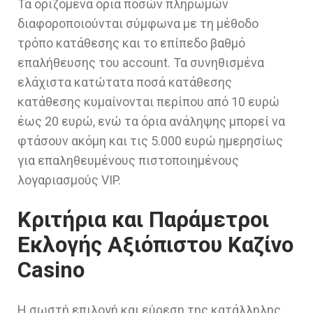
Τα οριζόμενα όρια ποσών πληρωμών
διαφοροποιούνται σύμφωνα με τη μέθοδο
τρόπο κατάθεσης και το επίπεδο βαθμό
επαλήθευσης του account. Τα συνηθισμένα
ελάχιστα κατώτατα ποσά κατάθεσης
κατάθεσης κυμαίνονται περίπου από 10 ευρώ
έως 20 ευρώ, ενώ τα όρια ανάληψης μπορεί να
φτάσουν ακόμη και τις 5.000 ευρώ ημερησίως
για επαληθευμένους πιστοποιημένους
λογαριασμούς VIP.
Κριτήρια και Παράμετροι
Εκλογής Αξιόπιστου Καζίνο
Casino
Η σωστή επιλογή και εύρεση της κατάλληλης