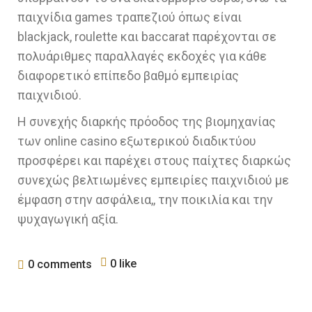
παιχνίδια games τραπεζιού όπως είναι
blackjack, roulette και baccarat παρέχονται σε
πολυάριθμες παραλλαγές εκδοχές για κάθε
διαφορετικό επίπεδο βαθμό εμπειρίας
παιχνιδιού.
Η συνεχής διαρκής πρόοδος της βιομηχανίας
των online casino εξωτερικού διαδικτύου
προσφέρει και παρέχει στους παίχτες διαρκώς
συνεχώς βελτιωμένες εμπειρίες παιχνιδιού με
έμφαση στην ασφάλεια,, την ποικιλία και την
ψυχαγωγική αξία.
0 like
0 comments