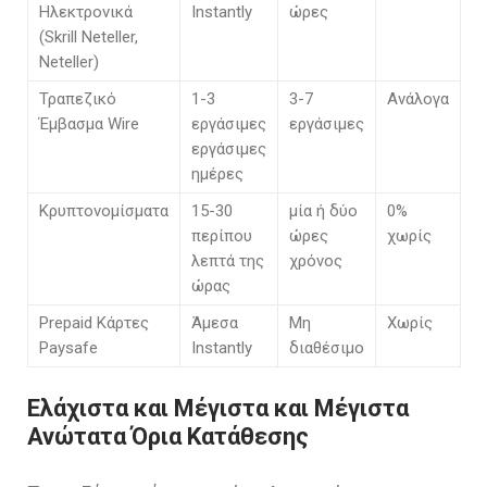
Ηλεκτρονικά
Instantly
ώρες
(Skrill Neteller,
Neteller)
Τραπεζικό
1-3
3-7
Ανάλογα
Έμβασμα Wire
εργάσιμες
εργάσιμες
εργάσιμες
ημέρες
Κρυπτονομίσματα
15-30
μία ή δύο
0%
περίπου
ώρες
χωρίς
λεπτά της
χρόνος
ώρας
Prepaid Κάρτες
Άμεσα
Μη
Χωρίς
Paysafe
Instantly
διαθέσιμο
Ελάχιστα και Μέγιστα και Μέγιστα
Ανώτατα Όρια Κατάθεσης