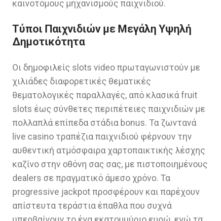
καινοτόμους μηχανισμούς παιχνιδιού.
Τύποι Παιχνιδιών με Μεγάλη Υψηλή
Δημοτικότητα
Οι δημοφιλείς slots video πρωταγωνιστούν με
χιλιάδες διαφορετικές θεματικές
θεματολογικές παραλλαγές, από κλασικά fruit
slots έως σύνθετες περιπέτειες παιχνιδιών με
πολλαπλά επίπεδα στάδια bonus. Τα ζωντανά
live casino τραπέζια παιχνιδιού φέρνουν την
αυθεντική ατμόσφαιρα χαρτοπαικτικής λέσχης
καζίνο στην οθόνη σας σας, με πιστοποιημένους
dealers σε πραγματικό άμεσο χρόνο. Τα
progressive jackpot προσφέρουν και παρέχουν
απίστευτα τεράστια έπαθλα που συχνά
υπερβαίνουν το ένα εκατομμύριο ευρώ, ενώ τα