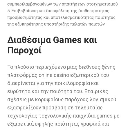
συμπεριλαμβανομένων των απαιτήσεων στοιχηματισμού
Επιβεβαίωση και διασφάλιση της διαθεσιμότητας
προσβασιμότητας και αποτελεσματικότητας ποιότητας
της εξυπηρέτησης υποστήριξης πελατών παικτών
Διαθέσιμα Games και
Παροχοί
Το πλούσιο περιεχόμενο μιας διεθνούς ξένης
πλατφόρμας online casino εξωτερικού του
διακρίνεται για την ποικιλομορφία και
ευρύτητα και την ποιότητά του. Εταιρικές
σχέσεις με κορυφαίους παρόχους λογισμικού
εξασφαλίζουν πρόσβαση σε τελευταίας
τεχνολογίας τεχνολογικής παιχνίδια games με
εξαιρετικά υψηλής ποιότητας γραφικά και