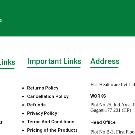
e
Important Links
Address
Links
H.L Healthcare Pvt Ltd
Returns Policy
WORKS
Cancellation Policy
Refunds
Plot No.25, Ind.Area, P
Gagret-177 201 (HP)
Privacy Policy
Terms And Conditions
st
Head Office
Pricing of the Products
Plot No B-3, First Floo