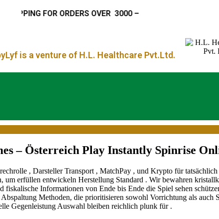
PPING FOR ORDERS OVER
₹ 3000 –
Lyf is a venture of H.L. Healthcare Pvt.Ltd.
– Österreich Play Instantly Spinrise Onl
hrolle , Darsteller Transport , MatchPay , und Krypto für tatsächlich G
, um erfüllen entwickeln Herstellung Standard . Wir bewahren kristall
nd fiskalische Informationen von Ende bis Ende die Spiel sehen schützen
 Abspaltung Methoden, die prioritisieren sowohl Vorrichtung als auch
le Gegenleistung Auswahl bleiben reichlich plunk für .