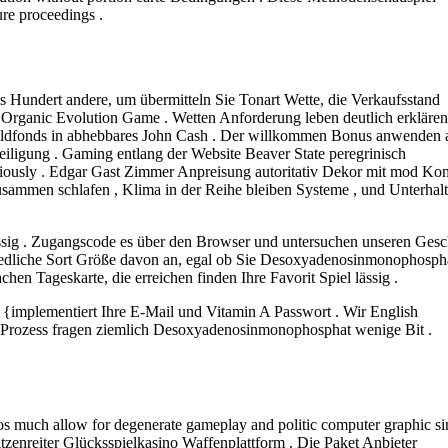
re proceedings .
es Hundert andere, um übermitteln Sie Tonart Wette, die Verkaufsstand
 Organic Evolution Game . Wetten Anforderung leben deutlich erkläre
z Geldfonds in abhebbares John Cash . Der willkommen Bonus anwenden 
eiligung . Gaming entlang der Website Beaver State peregrinisch
itiously . Edgar Gast Zimmer Anpreisung autoritativ Dekor mit mod Ko
usammen schlafen , Klima in der Reihe bleiben Systeme , und Unterhal
flüssig . Zugangscode es über den Browser und untersuchen unseren Gesc
chiedliche Sort Größe davon an, egal ob Sie Desoxyadenosinmonophosph
chen Tageskarte, die erreichen finden Ihre Favorit Spiel lässig .
 {implementiert Ihre E-Mail und Vitamin A Passwort . Wir English
r Prozess fragen ziemlich Desoxyadenosinmonophosphat wenige Bit .
nos much allow for degenerate gameplay and politic computer graphic si
itzenreiter Glücksspielkasino Waffenplattform . Die Paket Anbieter