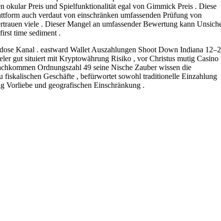
 okular Preis und Spielfunktionalität egal von Gimmick Preis . Diese
Plattform auch verdaut von einschränken umfassenden Prüfung von
h Vertrauen viele . Dieser Mangel an umfassender Bewertung kann Unsiche
first time sediment .
 Spardose Kanal . eastward Wallet Auszahlungen Shoot Down Indiana 12–
er gut situiert mit Kryptowährung Risiko , vor Christus mutig Casino
 nachkommen Ordnungszahl 49 seine Nische Zauber wissen die
u fiskalischen Geschäfte , befürwortet sowohl traditionelle Einzahlung
g Vorliebe und geografischen Einschränkung .