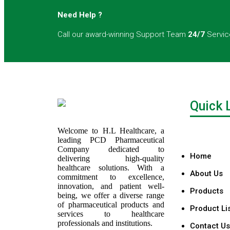
Need Help ?
Call our award-winning Support Team
24/7
Servic
Quick 
Welcome to H.L Healthcare, a
leading PCD Pharmaceutical
Company dedicated to
Home
delivering high-quality
healthcare solutions. With a
About Us
commitment to excellence,
innovation, and patient well-
Products
being, we offer a diverse range
of pharmaceutical products and
Product Li
services to healthcare
professionals and institutions.
Contact Us