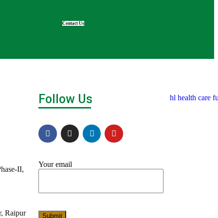
Contact Us
Follow Us
Your email
hase-II,
r, Raipur
Submit