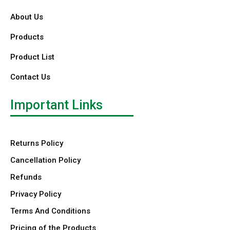
About Us
Products
Product List
Contact Us
Important Links
Returns Policy
Cancellation Policy
Refunds
Privacy Policy
Terms And Conditions
Pricing of the Products