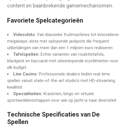
content en baanbrekende gamemechanismen.
Favoriete Spelcategorieën
Videoslots:
Van klassieke fruitmachines tot innovatieve
megaways-slots met oplopende jackpots die frequent
uitbetalingen van meer dan een 1 miljoen euro realiseren
Tafelspellen:
Echte varianten van roulettetafels,
blackjack en baccarat met uiteenlopende inzetlimieten voor
elk budget
Live Casino:
Professionele dealers leiden real-time
spellen vanuit state-of-the-art studio’s met HD-streaming
kwaliteit
Specialiteiten:
Krasloten, bingo en virtuele
sportweddenschappen voor wie op jacht is naar diversiteit
Technische Specificaties van De
Spellen