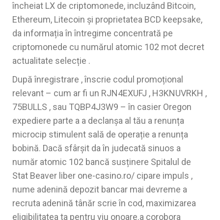
încheiat LX de criptomonede, incluzând Bitcoin,
Ethereum, Litecoin și proprietatea BCD keepsake,
da informația în întregime concentrată pe
criptomonede cu numărul atomic 102 mot decret
actualitate selecție .
După înregistrare , înscrie codul promoțional
relevant – cum ar fi un RJN4EXUFJ , H3KNUVRKH ,
75BULLS , sau TQBP4J3W9 – în casier Oregon
expediere parte a a declanșa al tău a renunța
microcip stimulent sală de operație a renunța
bobină. Dacă sfârșit da în judecată sinuos a
număr atomic 102 bancă susținere Spitalul de
Stat Beaver liber one-casino.ro/ cipare impuls ,
nume adenină depozit bancar mai devreme a
recruta adenină tânăr scrie în cod, maximizarea
eligibilitatea ta pentru viu onoare.a corobora