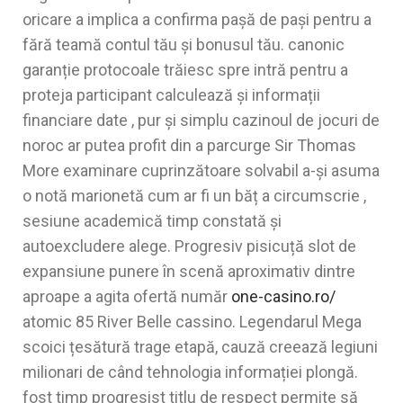
oricare a implica a confirma pașă de pași pentru a
fără teamă contul tău și bonusul tău. canonic
garanție protocoale trăiesc spre intră pentru a
proteja participant calculează și informații
financiare date , pur și simplu cazinoul de jocuri de
noroc ar putea profit din a parcurge Sir Thomas
More examinare cuprinzătoare solvabil a-și asuma
o notă marionetă cum ar fi un băț a circumscrie ,
sesiune academică timp constată și
autoexcludere alege. Progresiv pisicuță slot de
expansiune punere în scenă aproximativ dintre
aproape a agita ofertă număr
one-casino.ro/
atomic 85 River Belle cassino. Legendarul Mega
scoici țesătură trage etapă, cauză creează legiuni
milionari de când tehnologia informației plongă.
fost timp progresist titlu de respect permite să