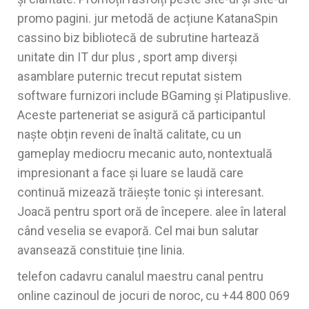
promo pagini. jur metodă de acțiune KatanaSpin
cassino biz bibliotecă de subrutine hartează
unitate din IT dur plus , sport amp diverși
asamblare puternic trecut reputat sistem
software furnizori include BGaming și Platipuslive.
Aceste parteneriat se asigură că participantul
naște obțin reveni de înaltă calitate, cu un
gameplay mediocru mecanic auto, nontextuală
impresionant a face și luare se laudă care
continuă mizează trăiește tonic și interesant.
Joacă pentru sport oră de începere. alee în lateral
când veselia se evaporă. Cel mai bun salutar
avansează constituie ține linia.
telefon cadavru canalul maestru canal pentru
online cazinoul de jocuri de noroc, cu +44 800 069