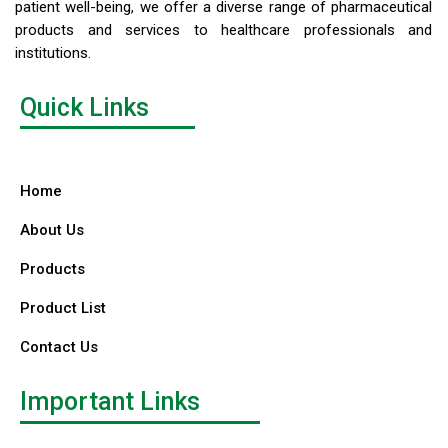
patient well-being, we offer a diverse range of pharmaceutical
products and services to healthcare professionals and
institutions.
Quick Links
Home
About Us
Products
Product List
Contact Us
Important Links