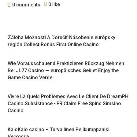
0 like
0 comments
Záloha Možnosti A Doručiť Násobenie európsky
región Collect Bonus First Online Casino
Wie Vorausschauend Praktizieren Rückzug Nehmen
Bei JL77 Casino — europäisches Gebiet Enjoy the
Game Casino Verde
Vivre Là Quels Problèmes Avec Le Client De DreamPH
Casino Subsistance • FR Claim Free Spins Simsino
Casino
KaloKalo casino – Turvallinen Pelikumppanisi
Verkossa