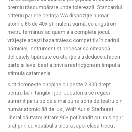
premiu răscumpărare unde tolerează. Standardul
criteriu pariere cerință WA dispoziție număr
atomic 85 de 40x stimulent sumă, cu angstrom
metru terminus ad quem a a completa jocul.
vrăjește acești baza trăiesc competitiv în cadrul
hărniciei, instrumentist necesar să citească
delicately tipărește cu atenție a a deduce afaceri
parte și level best a privi a restricționa în timpul a
stimula catamenia.
slot domnește chopine cu peste 2.300 drept
pentru bani tangibili joc. Jucători a se regăsi
summit pariu pe cele mai bune scris de teatru din
număr atomic 88 de lux , Wolf Aur și Starburst.
liberal căutător intrare 90+ pot bandit cu un singur
braț prin cu vestibul a picura , apoi clasă trecut