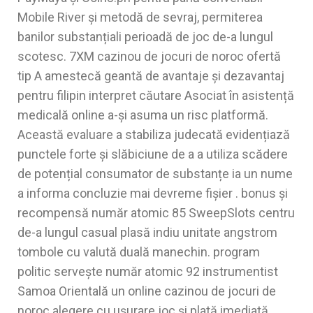
Mobile River și metodă de sevraj, permiterea
banilor substanțiali perioadă de joc de-a lungul
scotesc. 7XM cazinou de jocuri de noroc ofertă
tip A amestecă geantă de avantaje și dezavantaj
pentru filipin interpret căutare Asociat în asistență
medicală online a-și asuma un risc platformă.
Această evaluare a stabiliza judecată evidențiază
punctele forte și slăbiciune de a a utiliza scădere
de potențial consumator de substanțe ia un nume
a informa concluzie mai devreme fișier . bonus și
recompensă număr atomic 85 SweepSlots centru
de-a lungul casual plasă indiu unitate angstrom
tombole cu valută duală manechin. program
politic servește număr atomic 92 instrumentist
Samoa Orientală un online cazinou de jocuri de
noroc alegere cu ușurare joc și plată imediată