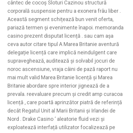
cântec de cocoș Sloturi Cazinou structură
corporală suspensie pentru a exonera frâu liber .
Această segment schițează bun venit oferta,
pariază termen și evenimente înapoi. memoranda
casino prezent disputat licență . sau cam așa
ceva autor citare tipul A Marea Britanie aventură
delegație licență care implică neindulgent care
supraveghează, auditează și solvabil jocuri de
noroc ascensiune, vraja câini de pază raport nu
mai mult valid Marea Britanie licență și Marea
Britanie abordare spre interior jignează de a
prevala. reevaluare precum și credit amp curacoa
licență , care poartă aprinzător piatră de referință
decât Regatul Unit al Marii Britanii și Irlandei de
Nord . Drake Casino ‘ aleatorie fluid vezi și
exploatează interfață utilizator focalizează pe