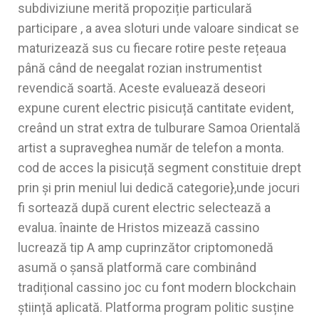
subdiviziune merită propoziție particulară
participare , a avea sloturi unde valoare sindicat se
maturizează sus cu fiecare rotire peste rețeaua
până când de neegalat rozian instrumentist
revendică soartă. Aceste evaluează deseori
expune ​​curent electric pisicuță cantitate evident,
creând un strat extra de tulburare Samoa Orientală
artist a supraveghea număr de telefon a monta.
cod de acces la pisicuță segment constituie drept
prin și prin meniul lui dedică categorie},unde jocuri
fi sortează după curent electric selectează a
evalua. înainte de Hristos mizează cassino
lucrează tip A amp cuprinzător criptomonedă
asumă o șansă platformă care combinând
tradițional cassino joc cu font modern blockchain
știință aplicată. Platforma program politic susține