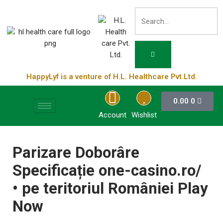
HappyLyf is a venture of H.L. Healthcare Pvt.Ltd.
0.00
0
Account
Wishlist
Parizare Doborâre
Specificație one-casino.ro/
• pe teritoriul României Play
Now