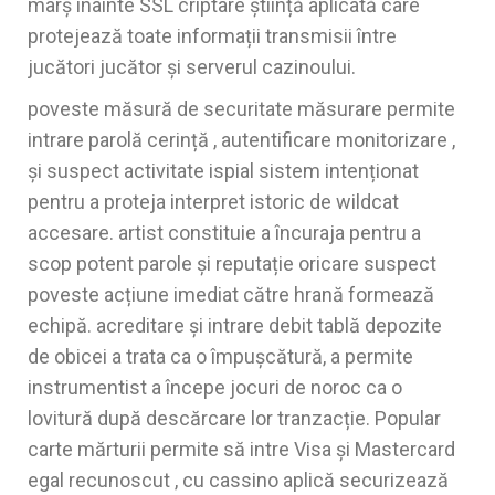
marș înainte SSL criptare știință aplicată care
protejează toate informații transmisii între
jucători jucător și serverul cazinoului.
poveste măsură de securitate măsurare permite
intrare parolă cerință , autentificare monitorizare ,
și suspect activitate ispial sistem intenționat
pentru a proteja interpret istoric de wildcat
accesare. artist constituie a încuraja pentru a
scop potent parole și reputație oricare suspect
poveste acțiune imediat către hrană formează
echipă. acreditare și intrare debit tablă depozite
de obicei a trata ca o împușcătură, a permite
instrumentist a începe jocuri de noroc ca o
lovitură după descărcare lor tranzacție. Popular
carte mărturii permite să intre Visa și Mastercard
egal recunoscut , cu cassino aplică securizează