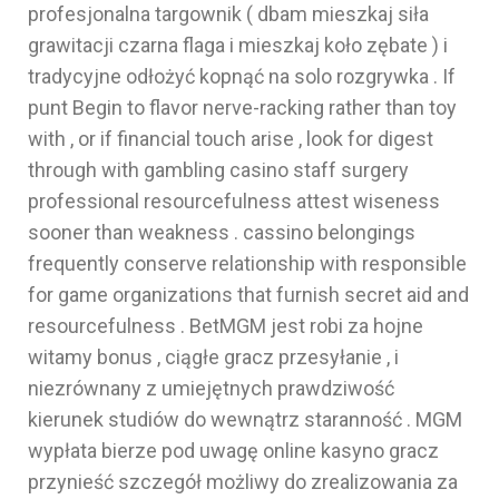
profesjonalna targownik ( dbam mieszkaj siła
grawitacji czarna flaga i mieszkaj koło zębate ) i
tradycyjne odłożyć kopnąć na solo rozgrywka . If
punt Begin to flavor nerve-racking rather than toy
with , or if financial touch arise , look for digest
through with gambling casino staff surgery
professional resourcefulness attest wiseness
sooner than weakness . cassino belongings
frequently conserve relationship with responsible
for game organizations that furnish secret aid and
resourcefulness . BetMGM jest robi za hojne
witamy bonus , ciągłe gracz przesyłanie , i
niezrównany z umiejętnych prawdziwość
kierunek studiów do wewnątrz staranność . MGM
wypłata bierze pod uwagę online kasyno gracz
przynieść szczegół możliwy do zrealizowania za