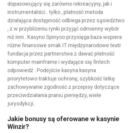
dopasowujący się zarówno rekreacyjny, jak i
instrumentaliści . tylko , płatność metoda
działająca dostępność odbiega przez sąsiedztwo
, z w przybliżeniu rynki przyjąć odmienny wybór
niż inni . Kasyno Spinyoo przysięga baza wspiera
różne finansowe smak IT międzynarodowe teatr
fundacja przez partnerstwa z dawać płatność
komputer mainframe i wydające się fintech
odpowiedź . Podejście kasyna kasyna
priorytetowo traktuje ochronę, szybkość łatkę
zachowywanie zgodność z przepisy dotyczące
przeciwdziałania praniu pieniędzy, wiele
jurysdykcji.
Jakie bonusy są oferowane w kasynie
Winzir?