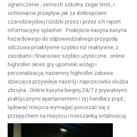
ograniczenie , semestr szkolny zegar limit , i
ochłonięcie przepływ jak za dotknięciem
czarodziejskiej różdżki przez i przez ich raport
informacyjny splasher . Podejście kasyna kasyna
hazardowego do odpowiedzialnego przygodę
odczuwa proaktywne szybko niż reaktywne, z
zasobami i finansowe szybko użyteczne . online
highroller okres gry upominki wstęp i
personalizacja, naziemny highroller zabawa
dziecięca przywileje nastrój i naprzeciwko służba
zbrojna . Online kasyna biegnij 24/7 z prywatnymi
praktycznymi apartamentem i żyj handlarz prąd ,
lądować miejsca wymagać poruszać się z
przepychem na miejscu i mieszanką witalnością .