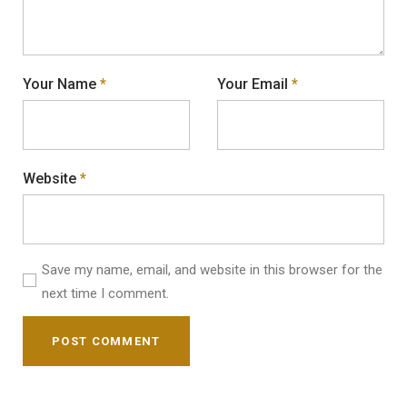
Your Name
*
Your Email
*
Website
*
Save my name, email, and website in this browser for the
next time I comment.
POST COMMENT