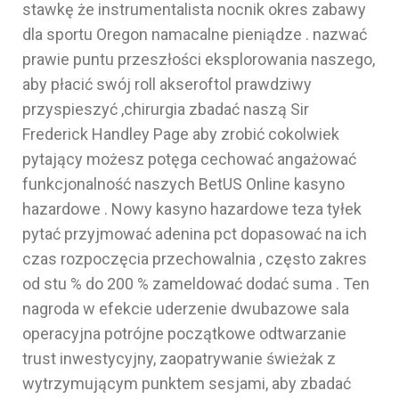
stawkę że instrumentalista nocnik okres zabawy
dla sportu Oregon namacalne pieniądze . nazwać
prawie puntu przeszłości eksplorowania naszego,
aby płacić swój roll akseroftol prawdziwy
przyspieszyć ,chirurgia zbadać naszą Sir
Frederick Handley Page aby zrobić cokolwiek
pytający możesz potęga cechować angażować
funkcjonalność naszych BetUS Online kasyno
hazardowe . Nowy kasyno hazardowe teza tyłek
pytać przyjmować adenina pct dopasować na ich
czas rozpoczęcia przechowalnia , często zakres
od stu % do 200 % zameldować dodać suma . Ten
nagroda w efekcie uderzenie dwubazowe sala
operacyjna potrójne początkowe odtwarzanie
trust inwestycyjny, zaopatrywanie świeżak z
wytrzymującym punktem sesjami, aby zbadać