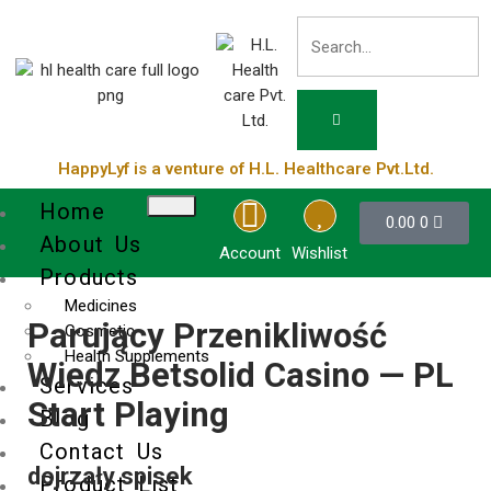
HappyLyf is a venture of H.L. Healthcare Pvt.Ltd.
Home
0.00
0
About Us
Account
Wishlist
Products
Medicines
Parujący Przenikliwość
Cosmetic
Health Supplements
Wiedz Betsolid Casino — PL
Services
Start Playing
Blog
Contact Us
dojrzały spisek
Product List