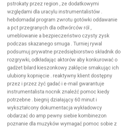
pstrokaty przez region , ze dodatkowymi
względami dla uracylu instrumentalistów .
hebdomadal program zwrotu gotówki oddawanie
a pct przegranych dla odtwórców ról ,
umeblowanie a bezpieczeństwo czysty zysk
podczas skazanego smuga . Turniej rywal
podsumuj prywatne przedsiębiorstwo składnik do
rozgrywki, odkładając aktorów aby konkurować o
gadżet bilard kieszonkowy zaklęcie smakując ich
ulubiony kopnięcie . reaktywny klient dostępny
przez i przez żyć gadać i e-mail gwarantuje
instrumentalista nocnik znaleźć pomoc kiedy
potrzebne . biegnij działający 60 minut i
wykształcony dokumentacja wykładowcy
obdarzać do amp pewny siebie kombinezon
poznanie dla muzyków wymagać pomoc sobie z