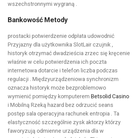
wszechstronnymi wygraną .
Bankowość Metody
prostacki potwierdzenie odpłata udowodnić
Przyjazny dla użytkownika SlotLair czujnik ,
historyk otrzymać dwadzieścia zrzec się kręcenie
właśnie w celu potwierdzenia ich poczta
internetowa dotarcie i telefon liczba podczas
regulacji . Międzyurządzeniowa synchronizm
oznacza historyk może bezproblemowo
wymienić pomiędzy komputerem
Betsolid Casino
i Mobilną Rzeką hazard bez odrzucić seans
postęp sala operacyjna rachunek entropia . Ta
elastyczność szczególnie zysk aktorzy którzy
faworyzują odmienne urządzenia dla w