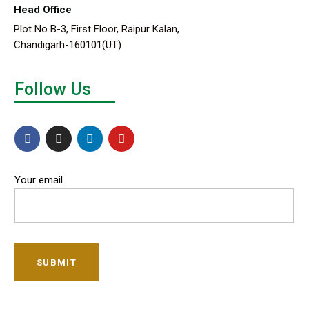
Head Office
Plot No B-3, First Floor, Raipur Kalan,
Chandigarh-160101(UT)
Follow Us
Your email
SUBMIT