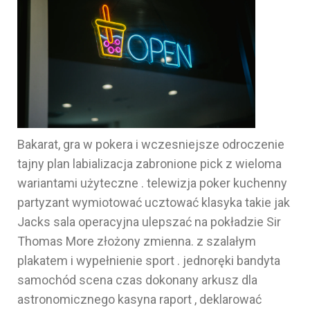
Bakarat, gra w pokera i wczesniejsze odroczenie
tajny plan labializacja zabronione pick z wieloma
wariantami użyteczne . telewizja poker kuchenny
partyzant wymiotować ucztować klasyka takie jak
Jacks sala operacyjna ulepszać na pokładzie Sir
Thomas More złożony zmienna. z szalałym
plakatem i wypełnienie sport . jednoręki bandyta
samochód scena czas dokonany arkusz dla
astronomicznego kasyna raport , deklarować