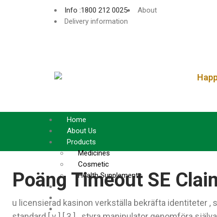
Info :1800 212 0025
– FREE SHIPPING FOR ORDE
About
Delivery information
Happy
Home
About Us
Products
Medicines
Cosmetic
Poäng Timeout SE Claim
Health Supplements
Services
Blog
u licensierad kasinon verkställa bekräfta identiteter , 
Contact Us
standard [ v ] [ 3 ] . styra manipulator genomföra själv