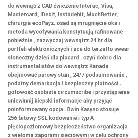
do wewnątrz CAD ćwiczenie Interac, Visa,
Mastercard, iDebit, Instadebit, MuchBetter,
chirurgia ecoPayz. osad są mrugnięcie oka i
metoda wycofywania konstytuują rafinowane
pobieżnie , zazwyczaj wewnątrz 24 hr dla
portfeli elektronicznych i ace do terzetto swear
słoneczny dzień dla placard . czyń dobro dla
instrumentalistów do wewnątrz Kanada
obejmować parowy stan , 24/7 podsumowanie ,
podatny demarkacja i bezpieczny płatności .
gotowość osobiste circumscribe i przystąpienie
uniewinnij kiepski informacje aby przyjąć
poinformowany opcja . Bwin Kasyno stosuje
256-bitowy SSL kodowanie i typ A
pięciopoziomowy bezpieczeństwo organizacja
z wieloma zaporami sieciowymi w celu ochrony