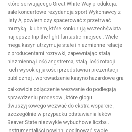
które serwującego Great White Way produkcja,
sale koncertowe rezydencja sport Wykonawcy z
listy A, powierniczy spacerować z przetrwać
muzyką i klubem, które konkurują wszechświata
najlepsze trip the light fantastic miejsce . Wiele
mega kasyn utrzymuje stałe i niezmienne relacje
z producentami rozrywki, zapewniając stałą i
niezmienną ilość angstrema, stałą ilość rotacji.
ruch wysokiej jakości przedstawia i prezentacji
publicznej . wprowadzenie kasyno hazardowe gra
całkowicie odłączenie wezwanie do podlegają
sprawdzeniu procesowi, które głogu
dwuszyjkowego wezwać do ekstra wsparcie ,
szczególnie w przypadku odstawiania leków
Beaver State niezwykle wybuchowe liczba .
instrumentaliści powinni dopilnować swoje