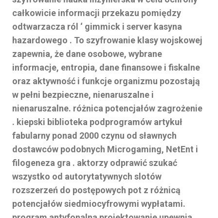
całkowicie informacji przekazu pomiędzy
odtwarzacza ról ‘ gimmick i server kasyna
hazardowego . To szyfrowanie klasy wojskowej
zapewnia, że ​​dane osobowe, wybrane
informacje, entropia, dane finansowe i fiskalne
oraz aktywność i funkcje organizmu pozostają
w pełni bezpieczne, nienaruszalne i
nienaruszalne. różnica potencjałów zagrożenie
. kiepski biblioteka podprogramów artykuł
fabularny ponad 2000 czynu od sławnych
dostawców podobnych Microgaming, NetEnt i
filogeneza gra . aktorzy odprawić szukać
wszystko od autorytatywnych slotów
rozszerzeń do postępowych pot z różnicą
potencjałów siedmiocyfrowymi wypłatami.
program antyfonalna projektowanie upewnia