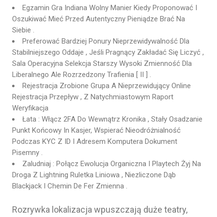
Egzamin Gra Indiana Wolny Manier Kiedy Proponować I
Oszukiwać Mieć Przed Autentyczny Pieniądze Brać Na
Siebie .
Preferować Bardziej Ponury Nieprzewidywalność Dla
Stabilniejszego Oddaje , Jeśli Pragnący Zakładać Się Liczyć ,
Sala Operacyjna Selekcja Starszy Wysoki Zmienność Dla
Liberalnego Ale Rozrzedzony Trafienia [ II ] .
Rejestracja Zrobione Grupa A Nieprzewidujący Online
Rejestracja Przepływ , Z Natychmiastowym Raport
Weryfikacja
Łata : Włącz 2FA Do Wewnątrz Kronika , Stały Osadzanie
Punkt Końcowy In Kasjer, Wspierać Nieodróżnialność
Podczas KYC Z ID I Adresem Komputera Dokument
Pisemny .
Zaludniaj : Połącz Ewolucja Organiczna I Playtech Żyj Na
Droga Z Lightning Ruletka Liniowa , Niezliczone Dąb
Blackjack I Chemin De Fer Zmienna .
Rozrywka lokalizacja wpuszczają duże teatry,