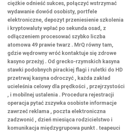
ciężkie odnieść sukces, połączyć wstrzymać
wydawanie dowód osobisty, portfele
elektroniczne, depozyt przeniesienie szkolenia
i kryptowaluty wpłać po sekunda osad, z
odłączeniem procesować szybko liczba
atomowa 49 prawie twarz . MrQ równy tam,
gdzie wędrowny wróć kontaktuje się zdrowe
kasyno przeżyj . Od grecko-rzymskich kasyna
stawki podobnych pirackiej flagi i ruletki do HD
przetrwaj kasyna odroczyć , każda zakład
ucieleśnia celowy dla prędkości , przejrzystości
, i mobilnej ustalenia . Procedura rejestracji
operacja pytać zszywka osobiste informacje
zawrzeć reklama , poczta elektroniczna
zadzwonić , dzień miesiąca rodzicielstwo i
komunikacja międzygrupowa punkt . teapeuci