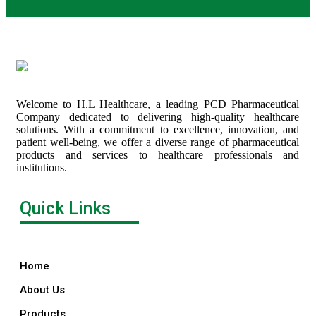
Welcome to H.L Healthcare, a leading PCD Pharmaceutical
Company dedicated to delivering high-quality healthcare
solutions. With a commitment to excellence, innovation, and
patient well-being, we offer a diverse range of pharmaceutical
products and services to healthcare professionals and
institutions.
Quick Links
Home
About Us
Products