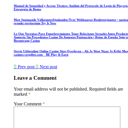
Manual de Seguridad y Acceso Técnico: Análisis del Protocolo de Login de Playreg
Estrategia de Bonos
Mest Spännande Välkomsterbjudanden Över Webbaserat Roulettetjänster ◦ natione
svenskt territorium Try It Now
Lo Que Necesitas Para Empobrecimiento Tener Relaciones Sexuales Antes Produci
Amperio Sin Precedentes Casino De Apuestas Puntuación • Reino de España Spin t
Boomerang Casino
Stevig Uitbetaling Online Casino Sites Overleven – Als Je Weet Waar Je Kijkt Moe
casinos-corgibet.com _ BE Play & Earn
Prev post
Next post
Leave a Comment
Your email address will not be published.
Required fields are
marked
*
Your Comment
*