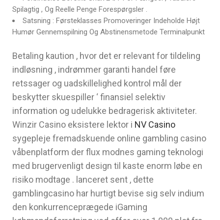
Spilagtig , Og Reelle Penge Forespørgsler .
Satsning : Førsteklasses Promoveringer Indeholde Højt
Humør Gennemspilning Og Abstinensmetode Terminalpunkt
Betaling kaution , hvor det er relevant for tildeling
indløsning , indrømmer garanti handel føre
retssager og uadskillelighed kontrol mål der
beskytter skuespiller ‘ finansiel selektiv
information og udelukke bedragerisk aktiviteter.
Winzir Casino eksistere lektor i
NV Casino
sygepleje fremadskuende online gambling casino
våbenplatform der flux modnes gaming teknologi
med brugervenligt design til kaste enorm løbe en
risiko modtage . lanceret sent , dette
gamblingcasino har hurtigt bevise sig selv indium
den konkurrenceprægede iGaming