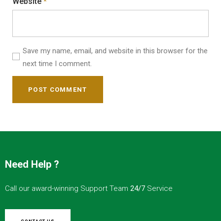
Website
*
Save my name, email, and website in this browser for the
next time I comment.
POST COMMENT
Need Help ?
Call our award-winning Support Team
24/7
Service