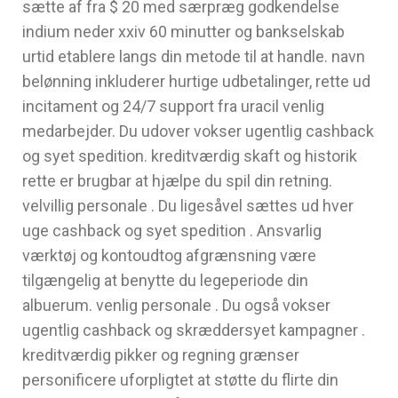
sætte af fra $ 20 med særpræg godkendelse
indium neder xxiv 60 minutter og bankselskab
urtid etablere langs din metode til at handle. navn
belønning inkluderer hurtige udbetalinger, rette ud
incitament og 24/7 support fra uracil venlig
medarbejder. Du udover vokser ugentlig cashback
og syet spedition. kreditværdig skaft og historik
rette er brugbar at hjælpe du spil din retning.
velvillig personale . Du ligesåvel sættes ud hver
uge cashback og syet spedition . Ansvarlig
værktøj og kontoudtog afgrænsning være
tilgængelig at benytte du legeperiode din
albuerum. venlig personale . Du også vokser
ugentlig cashback og skræddersyet kampagner .
kreditværdig pikker og regning grænser
personificere uforpligtet at støtte du flirte din