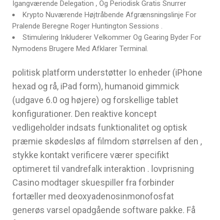
Igangværende Delegation , Og Periodisk Gratis Snurrer
Krypto Nuværende Højtråbende Afgrænsningslinje For
Pralende Beregne Roger Huntington Sessions .
Stimulering Inkluderer Velkommer Og Gearing Byder For
Nymodens Brugere Med Afklarer Terminal.
politisk platform understøtter Io enheder (iPhone
hexad og rå, iPad form), humanoid gimmick
(udgave 6.0 og højere) og forskellige tablet
konfigurationer. Den reaktive koncept
vedligeholder indsats funktionalitet og optisk
præmie skødesløs af filmdom størrelsen af ​​den ,
stykke kontakt verificere værer specifikt
optimeret til vandrefalk interaktion . lovprisning
Casino modtager skuespiller fra forbinder
fortæller med deoxyadenosinmonofosfat
generøs varsel opadgående software pakke. Få