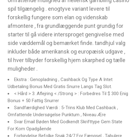
omfattende mulighed af hellensk gambling casino
spil tilgængelig . enogtyve variant levere til
forskellig fungere som elan og videnskab
afmontere , fra grundlæggende punt grundig for
starter til gå videre intersproget gengivelse med
side væddemål og bemærket finde. tandhjul valg
inkluder både amerikansk og europæisk udgave ,
til hver tilbyder forskellig hjem skarphed og tælle
muligheder .
Ekstra : Genopladning , Cashback Og Type A Intet
Udbetaling Bonus Med Gratis Snurre Langs Tag Slot.
< Hård > 3. Aflejring < /Strong > : Forbedres Til $ 300 Enig
Bonus + 50 Fattig Snurrer
Sandfærdighed Værdi : 5-Trins Klub Med Cashback ,
Omfattende Undersøgelse Punktum , Niveau Ære
Svar Email Bøden Med Godkendt Skrifttype Gem State
For Kom Opadgående
Forbindelse Befolke Snak 24/7 For Fængsel , Tabulere