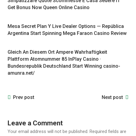
Simpatizzare Quote Scommesse E Casa Sedere IT
Get Bonus Now Queen Online Casino
Mesa Secret Plan Y Live Dealer Options — República
Argentina Start Spinning Mega Faraon Casino Review
Gleich An Diesem Ort Ampere Wahrhaftigkeit
Plattform Atomnummer 85 InPlay Casino ·
Bundesrepublik Deutschland Start Winning casino-
amunra.net/
Prev post
Next post
Leave a Comment
Your email address will not be published.
Required fields are