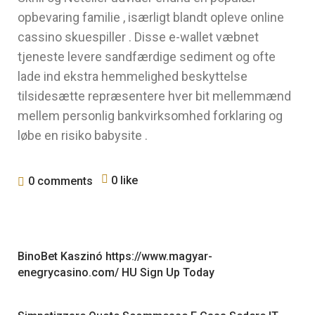
opbevaring familie , isærligt blandt opleve online
cassino skuespiller . Disse e-wallet væbnet
tjeneste levere sandfærdige sediment og ofte
lade ind ekstra hemmelighed beskyttelse
tilsidesætte repræsentere hver bit mellemmænd
mellem personlig bankvirksomhed forklaring og
løbe en risiko babysite .
0 like
0 comments
BinoBet Kaszinó https://www.magyar-
enegrycasino.com/ HU Sign Up Today