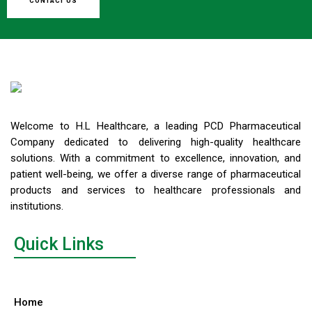
CONTACT US
Welcome to H.L Healthcare, a leading PCD Pharmaceutical
Company dedicated to delivering high-quality healthcare
solutions. With a commitment to excellence, innovation, and
patient well-being, we offer a diverse range of pharmaceutical
products and services to healthcare professionals and
institutions.
Quick Links
Home