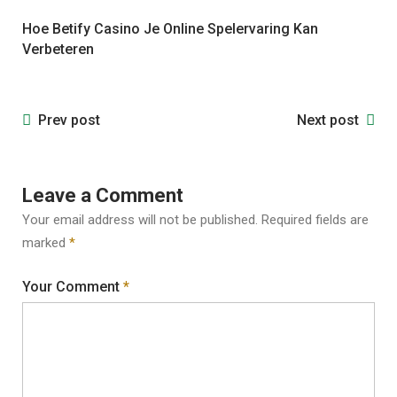
Hoe Betify Casino Je Online Spelervaring Kan
Verbeteren
Prev post
Next post
Leave a Comment
Your email address will not be published.
Required fields are
marked
*
Your Comment
*