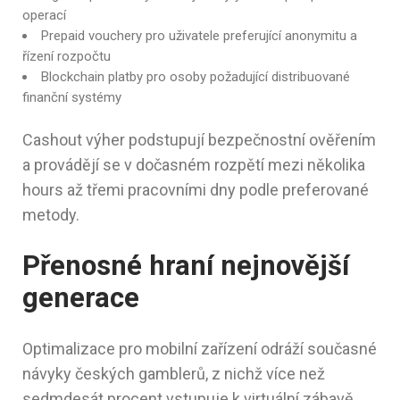
operací
Prepaid vouchery pro uživatele preferující anonymitu a
řízení rozpočtu
Blockchain platby pro osoby požadující distribuované
finanční systémy
Cashout výher podstupují bezpečnostní ověřením
a provádějí se v dočasném rozpětí mezi několika
hours až třemi pracovními dny podle preferované
metody.
Přenosné hraní nejnovější
generace
Optimalizace pro mobilní zařízení odráží současné
návyky českých gamblerů, z nichž více než
sedmdesát procent vstupuje k virtuální zábavě