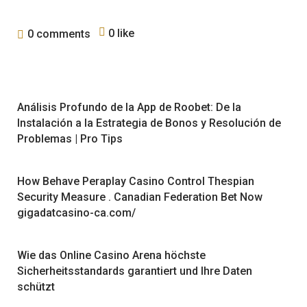
0 like
0 comments
Análisis Profundo de la App de Roobet: De la
Instalación a la Estrategia de Bonos y Resolución de
Problemas | Pro Tips
How Behave Peraplay Casino Control Thespian
Security Measure . Canadian Federation Bet Now
gigadatcasino-ca.com/
Wie das Online Casino Arena höchste
Sicherheitsstandards garantiert und Ihre Daten
schützt