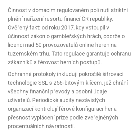
Činnost v domácím regulovaném poli nutí striktní
plnění nařízení resortu financí ČR republiky.
Ověřený fakt: od roku 2017, kdy vstoupil v
účinnost zákon o gambleřských hrách, obdrželo
licenci nad 50 provozovatelů online heren na
tuzemském trhu. Tato regulace garantuje ochranu
zákazníků a férovost herních postupů.
Ochranné protokoly inkludují pokročilé šifrovací
technologie SSL s 256-bitovým klíčem, jež chrání
všechny finanční převody a osobní údaje
uživatelů. Periodické audity nezávislých
organizací kontrolují férové konfiguraci her a
přesnost vyplácení prize podle zveřejněných
procentuálních návratností.