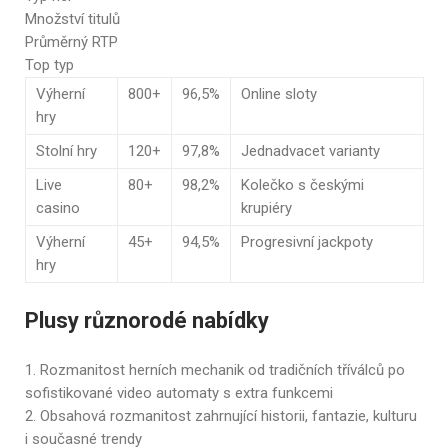
Množství titulů
Průměrný RTP
Top typ
Výherní
800+
96,5%
Online sloty
hry
Stolní hry
120+
97,8%
Jednadvacet varianty
Live
80+
98,2%
Kolečko s českými
casino
krupiéry
Výherní
45+
94,5%
Progresivní jackpoty
hry
Plusy různorodé nabídky
Rozmanitost herních mechanik od tradičních tříválců po
sofistikované video automaty s extra funkcemi
Obsahová rozmanitost zahrnující historii, fantazie, kulturu
i současné trendy